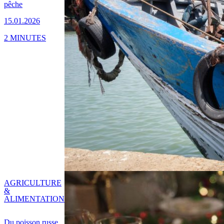
pêche
15.01.2026
2 MINUTES
AGRICULTURE
&
ALIMENTATION
Du poisson russe