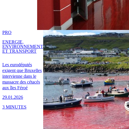
PRO
ENERGIE,
ENVIRONNEMENT
ET TRANSPORT
Les eurodéputés
exigent que Bruxelles
intervienne dans le
massacre des cétacés
aux îles Féroé
29.01.2026
3 MINUTES