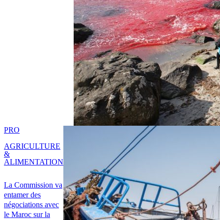
PRO
AGRICULTURE
&
ALIMENTATION
La Commission va
entamer des
négociations avec
le Maroc sur la