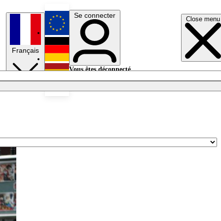
Se connecter
Close menu
English
Français
Deutsch
Vous êtes déconnecté.
Se connecter
Español
Lumières éteintes