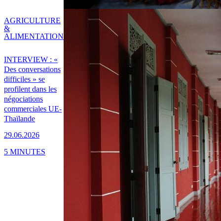
AGRICULTURE
&
ALIMENTATION
INTERVIEW : «
Des conversations
difficiles » se
profilent dans les
négociations
commerciales UE-
Thaïlande
29.06.2026
5 MINUTES