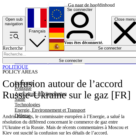
Ga naar de hoofdinhoud
Se connecter
Open sub
Close menu
English
navigation
Français
Deutsch
Vous êtes déconnecté.
Recherche
Se connecter
Español
Lumières éteintes
Se connecter
Rapporteur
Politique
Économie
Newsletters
Evénements
Em
POLITIQUE
POLICY AREAS
Confusion autour de l’accord
Economie
Politique
Russie-Ukraine sur le gaz [FR]
Agriculture et Alimentation
Santé
Technologies
Energie, Environnement et Transport
Défense
Andris Pieblags, le commissaire européen à l’Energie, a salué la
résolution du différend concernant le commerce de gaz entre
l’Ukraine et la Russie. Mais de récents commentaires à Moscou et
Kiev ont suscité la confusion sur les détails de l’accord.