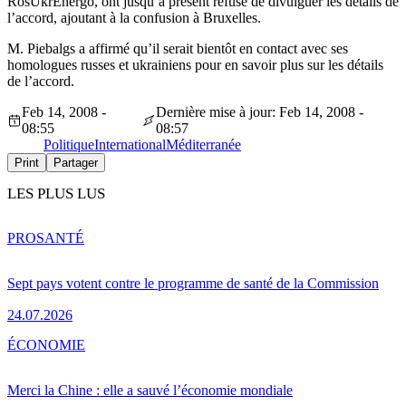
RosUkrEnergo, ont jusqu’à présent refusé de divulguer les détails de
l’accord, ajoutant à la confusion à Bruxelles.
M. Piebalgs a affirmé qu’il serait bientôt en contact avec ses
homologues russes et ukrainiens pour en savoir plus sur les détails
de l’accord.
Feb 14, 2008 -
Dernière mise à jour: Feb 14, 2008 -
08:55
08:57
Politique
International
Méditerranée
Print
Partager
LES PLUS LUS
PRO
SANTÉ
Sept pays votent contre le programme de santé de la Commission
24.07.2026
ÉCONOMIE
Merci la Chine : elle a sauvé l’économie mondiale