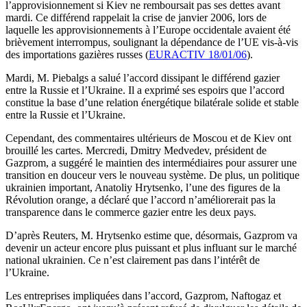
l’approvisionnement si Kiev ne remboursait pas ses dettes avant
mardi. Ce différend rappelait la crise de janvier 2006, lors de
laquelle les approvisionnements à l’Europe occidentale avaient été
brièvement interrompus, soulignant la dépendance de l’UE vis-à-vis
des importations gazières russes (
EURACTIV 18/01/06
).
Mardi, M. Piebalgs a salué l’accord dissipant le différend gazier
entre la Russie et l’Ukraine. Il a exprimé ses espoirs que l’accord
constitue la base d’une relation énergétique bilatérale solide et stable
entre la Russie et l’Ukraine.
Cependant, des commentaires ultérieurs de Moscou et de Kiev ont
brouillé les cartes. Mercredi, Dmitry Medvedev, président de
Gazprom, a suggéré le maintien des intermédiaires pour assurer une
transition en douceur vers le nouveau système. De plus, un politique
ukrainien important, Anatoliy Hrytsenko, l’une des figures de la
Révolution orange, a déclaré que l’accord n’améliorerait pas la
transparence dans le commerce gazier entre les deux pays.
D’après Reuters, M. Hrytsenko estime que, désormais, Gazprom va
devenir un acteur encore plus puissant et plus influant sur le marché
national ukrainien. Ce n’est clairement pas dans l’intérêt de
l’Ukraine.
Les entreprises impliquées dans l’accord, Gazprom, Naftogaz et