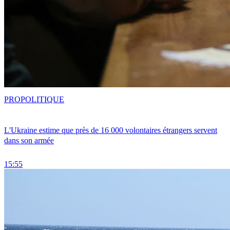
PRO
POLITIQUE
L'Ukraine estime que près de 16 000 volontaires étrangers servent
dans son armée
15:55