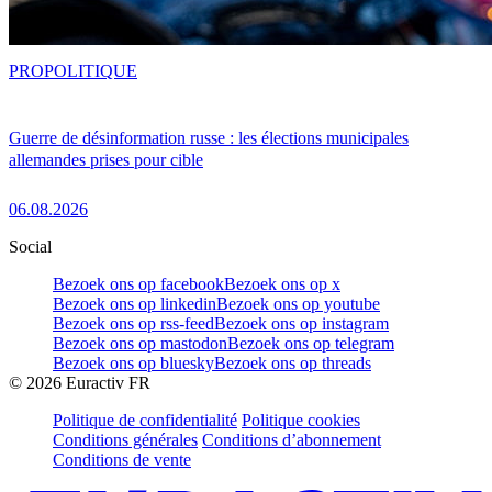
PRO
POLITIQUE
Guerre de désinformation russe : les élections municipales
allemandes prises pour cible
06.08.2026
Social
Bezoek ons op facebook
Bezoek ons op x
Bezoek ons op linkedin
Bezoek ons op youtube
Bezoek ons op rss-feed
Bezoek ons op instagram
Bezoek ons op mastodon
Bezoek ons op telegram
Bezoek ons op bluesky
Bezoek ons op threads
©
2026
Euractiv FR
Politique de confidentialité
Politique cookies
Conditions générales
Conditions d’abonnement
Conditions de vente