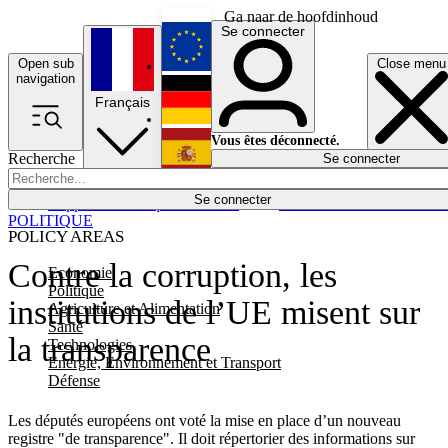
Ga naar de hoofdinhoud
Se connecter
Open sub
Close menu
English
navigation
Français
Deutsch
Vous êtes déconnecté.
Recherche
Se connecter
Español
Lumières éteintes
Se connecter
Rapporteur
Politique
Économie
Newsletters
Evénements
Em
POLITIQUE
POLICY AREAS
Contre la corruption, les
Economie
Politique
institutions de l’UE misent sur
Agriculture et Alimentation
Santé
la transparence
Technologies
Energie, Environnement et Transport
Défense
Les députés européens ont voté la mise en place d’un nouveau
registre "de transparence". Il doit répertorier des informations sur