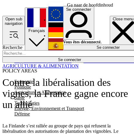
Ga naar de hoofdinhoud
Se connecter
Open sub
Close menu
English
navigation
Français
Deutsch
Vous êtes déconnecté.
Recherche
Se connecter
Español
Lumières éteintes
Se connecter
Rapporteur
Politique
Économie
Newsletters
Evénements
Em
AGRICULTURE & ALIMENTATION
POLICY AREAS
Contre la libéralisation des
Economie
Politique
vignes, la France gagne encore
Agriculture et Alimentation
Santé
un allié
Technologies
Energie, Environnement et Transport
Défense
La Finlande s’est ralliée au groupe de pays qui refusent la
libéralisation des autorisations de plantation des vignobles. Le