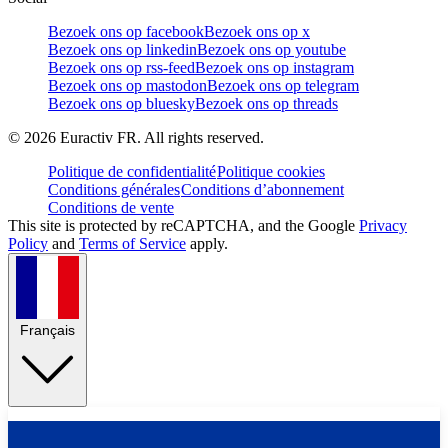
Bezoek ons op facebook
Bezoek ons op x
Bezoek ons op linkedin
Bezoek ons op youtube
Bezoek ons op rss-feed
Bezoek ons op instagram
Bezoek ons op mastodon
Bezoek ons op telegram
Bezoek ons op bluesky
Bezoek ons op threads
©
2026
Euractiv FR. All rights reserved.
Politique de confidentialité
Politique cookies
Conditions générales
Conditions d’abonnement
Conditions de vente
This site is protected by reCAPTCHA, and the Google
Privacy
Policy
and
Terms of Service
apply.
Français