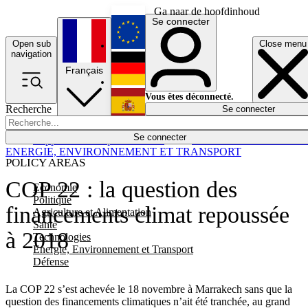
Ga naar de hoofdinhoud
Se connecter
Open sub
Close menu
English
navigation
Français
Deutsch
Vous êtes déconnecté.
Recherche
Se connecter
Español
Lumières éteintes
Se connecter
Rapporteur
Politique
Économie
Newsletters
Evénements
Em
ENERGIE, ENVIRONNEMENT ET TRANSPORT
POLICY AREAS
COP 22 : la question des
Economie
Politique
financements climat repoussée
Agriculture et Alimentation
Santé
à 2018
Technologies
Energie, Environnement et Transport
Défense
La COP 22 s’est achevée le 18 novembre à Marrakech sans que la
question des financements climatiques n’ait été tranchée, au grand