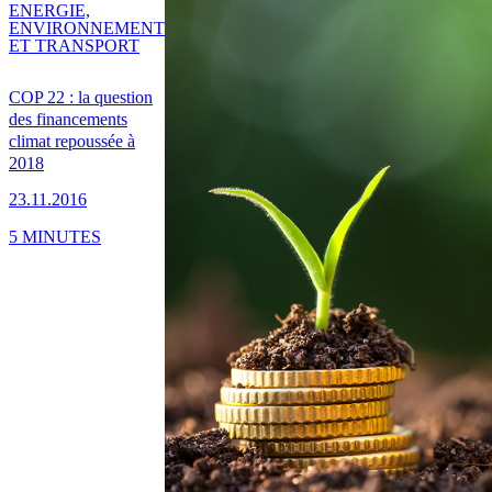
ENERGIE,
ENVIRONNEMENT
ET TRANSPORT
COP 22 : la question
des financements
climat repoussée à
2018
23.11.2016
5 MINUTES