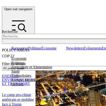
Open sub navigation
Recherche
Rapporteur
Politique
Économie
Newsletters
Evénements
Em
POLICY AREAS
COP 22
Economie
Politique
Filter by section
Agriculture et Alimentation
Santé
Technologies
ENERGIE,
Energie, Environnement et Transport
ENVIRONNEMENT
ET TRANSPORT
Défense
Le camp pro-climat
américain se mobilise
face à Trump