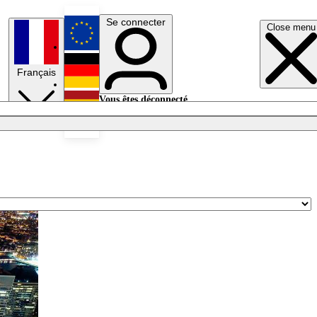
Se connecter
Close menu
English
Français
Deutsch
Vous êtes déconnecté.
Se connecter
Español
Lumières éteintes