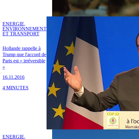
ENERGIE,
ENVIRONNEMENT
ET TRANSPORT
Hollande rappelle à
Trump que l'accord de
Paris est « irréversible
»
16.11.2016
4 MINUTES
ENERGIE,