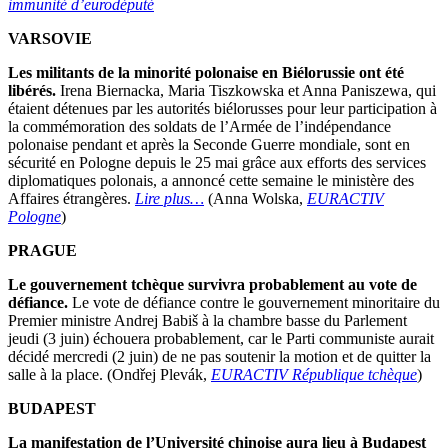
immunité d’eurodéputé
VARSOVIE
Les militants de la minorité polonaise en Biélorussie ont été
libérés.
Irena Biernacka, Maria Tiszkowska et Anna Paniszewa, qui
étaient détenues par les autorités biélorusses pour leur participation à
la commémoration des soldats de l’Armée de l’indépendance
polonaise pendant et après la Seconde Guerre mondiale, sont en
sécurité en Pologne depuis le 25 mai grâce aux efforts des services
diplomatiques polonais, a annoncé cette semaine le ministère des
Affaires étrangères.
Lire plus…
(Anna Wolska,
EURACTIV
Pologne
)
PRAGUE
Le gouvernement tchèque survivra probablement au vote de
défiance.
Le vote de défiance contre le gouvernement minoritaire du
Premier ministre Andrej Babiš à la chambre basse du Parlement
jeudi (3 juin) échouera probablement, car le Parti communiste aurait
décidé mercredi (2 juin) de ne pas soutenir la motion et de quitter la
salle à la place. (Ondřej Plevák,
EURACTIV République tchèque
)
BUDAPEST
La manifestation de l’Université chinoise aura lieu à Budapest