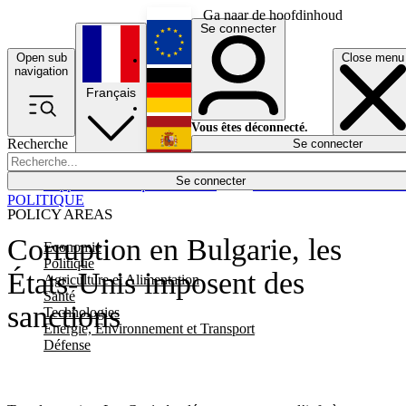
Ga naar de hoofdinhoud
Se connecter
Open sub
Close menu
English
navigation
Français
Deutsch
Vous êtes déconnecté.
Recherche
Se connecter
Español
Lumières éteintes
Se connecter
Rapporteur
Politique
Économie
Newsletters
Evénements
Em
POLITIQUE
POLICY AREAS
Corruption en Bulgarie, les
Economie
Politique
États-Unis imposent des
Agriculture et Alimentation
Santé
sanctions
Technologies
Energie, Environnement et Transport
Défense