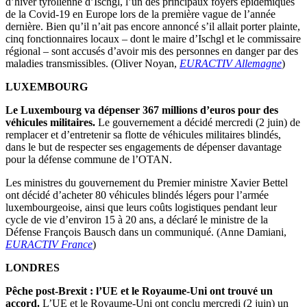
d’hiver tyrolienne d’Ischgl, l’un des principaux foyers épidémiques
de la Covid-19 en Europe lors de la première vague de l’année
dernière. Bien qu’il n’ait pas encore annoncé s’il allait porter plainte,
cinq fonctionnaires locaux – dont le maire d’Ischgl et le commissaire
régional – sont accusés d’avoir mis des personnes en danger par des
maladies transmissibles. (Oliver Noyan,
EURACTIV Allemagne
)
LUXEMBOURG
Le Luxembourg va dépenser 367 millions d’euros pour des
véhicules militaires.
Le gouvernement a décidé mercredi (2 juin) de
remplacer et d’entretenir sa flotte de véhicules militaires blindés,
dans le but de respecter ses engagements de dépenser davantage
pour la défense commune de l’OTAN.
Les ministres du gouvernement du Premier ministre Xavier Bettel
ont décidé d’acheter 80 véhicules blindés légers pour l’armée
luxembourgeoise, ainsi que leurs coûts logistiques pendant leur
cycle de vie d’environ 15 à 20 ans, a déclaré le ministre de la
Défense François Bausch dans un communiqué. (Anne Damiani,
EURACTIV France
)
LONDRES
Pêche post-Brexit : l’UE et le Royaume-Uni ont trouvé un
accord.
L’UE et le Royaume-Uni ont conclu mercredi (2 juin) un