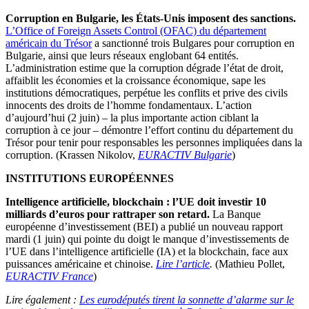
Corruption en Bulgarie, les États-Unis imposent des sanctions.
L’Office of Foreign Assets Control (OFAC) du département
américain du Trésor
a sanctionné trois Bulgares pour corruption en
Bulgarie, ainsi que leurs réseaux englobant 64 entités.
L’administration estime que la corruption dégrade l’état de droit,
affaiblit les économies et la croissance économique, sape les
institutions démocratiques, perpétue les conflits et prive des civils
innocents des droits de l’homme fondamentaux. L’action
d’aujourd’hui (2 juin) – la plus importante action ciblant la
corruption à ce jour – démontre l’effort continu du département du
Trésor pour tenir pour responsables les personnes impliquées dans la
corruption. (Krassen Nikolov,
EURACTIV Bulgarie
)
INSTITUTIONS EUROPÉENNES
Intelligence artificielle, blockchain : l’UE doit investir 10
milliards d’euros pour rattraper son retard.
La Banque
européenne d’investissement (BEI) a publié un nouveau rapport
mardi (1 juin) qui pointe du doigt le manque d’investissements de
l’UE dans l’intelligence artificielle (IA) et la blockchain, face aux
puissances américaine et chinoise.
Lire l’article
.
(Mathieu Pollet,
EURACTIV France
)
Lire également :
Les eurodéputés tirent la sonnette d’alarme sur le