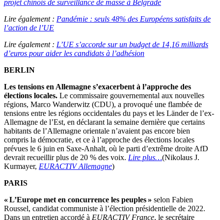
projet chinois de surveillance de masse à Belgrade
Lire également :
Pandémie : seuls 48% des Européens satisfaits de
l’action de l’UE
Lire également :
L’UE s’accorde sur un budget de 14,16 milliards
d’euros pour aider les candidats à l’adhésion
BERLIN
Les tensions en Allemagne s’exacerbent à l’approche des
élections locales.
Le commissaire gouvernemental aux nouvelles
régions, Marco Wanderwitz (CDU), a provoqué une flambée de
tensions entre les régions occidentales du pays et les Länder de l’ex-
Allemagne de l’Est, en déclarant la semaine dernière que certains
habitants de l’Allemagne orientale n’avaient pas encore bien
compris la démocratie, et ce à l’approche des élections locales
prévues le 6 juin en Saxe-Anhalt, où le parti d’extrême droite AfD
devrait recueillir plus de 20 % des voix.
Lire plus…
(Nikolaus J.
Kurmayer,
EURACTIV Allemagne
)
PARIS
« L’Europe met en concurrence les peuples »
selon Fabien
Roussel, candidat communiste à l’élection présidentielle de 2022.
Dans un entretien accordé à
EURACTIV
France
, le secrétaire