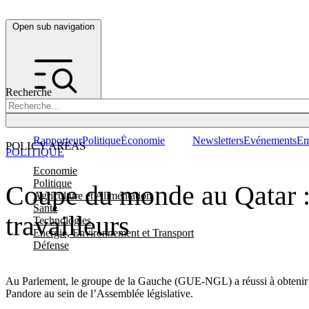
Open sub navigation
Recherche
Rapporteur
Politique
Économie
Newsletters
Evénements
Em
POLICY AREAS
POLITIQUE
Economie
Politique
Coupe du monde au Qatar : l
Agriculture et Alimentation
Santé
travailleurs
Technologies
Energie, Environnement et Transport
Défense
Au Parlement, le groupe de la Gauche (GUE-NGL) a réussi à obtenir un
Pandore au sein de l’Assemblée législative.