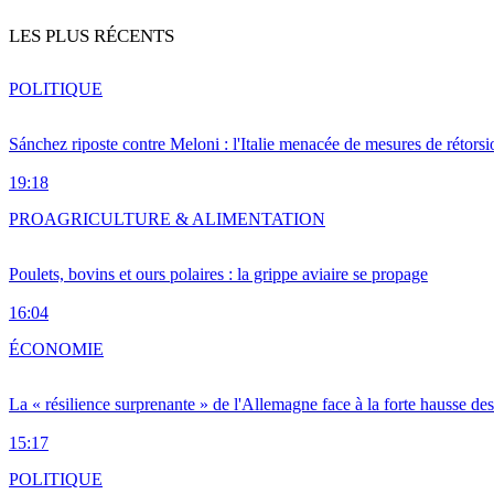
LES PLUS RÉCENTS
POLITIQUE
Sánchez riposte contre Meloni : l'Italie menacée de mesures de rétorsi
19:18
PRO
AGRICULTURE & ALIMENTATION
Poulets, bovins et ours polaires : la grippe aviaire se propage
16:04
ÉCONOMIE
La « résilience surprenante » de l'Allemagne face à la forte hausse de
15:17
POLITIQUE