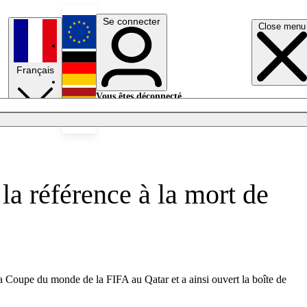
Se connecter
Close menu
English
Français
Deutsch
Vous êtes déconnecté.
Se connecter
Español
Lumières éteintes
la référence à la mort de
 Coupe du monde de la FIFA au Qatar et a ainsi ouvert la boîte de