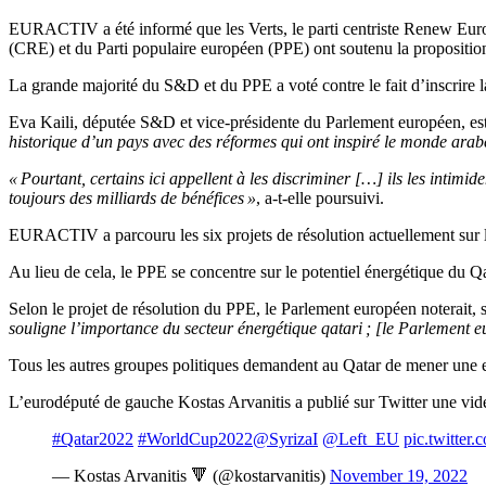
EURACTIV a été informé que les Verts, le parti centriste Renew Euro
(CRE) et du Parti populaire européen (PPE) ont soutenu la propositio
La grande majorité du S&D et du PPE a voté contre le fait d’inscrire la
Eva Kaili, députée S&D et vice-présidente du Parlement européen, est 
historique d’un pays avec des réformes qui ont inspiré le monde arabe
« Pourtant, certains ici appellent à les discriminer […] ils les intimid
toujours des milliards de bénéfices »
, a-t-elle poursuivi.
EURACTIV a parcouru les six projets de résolution actuellement sur la
Au lieu de cela, le PPE se concentre sur le potentiel énergétique du Qa
Selon le projet de résolution du PPE, le Parlement européen noterait, s
souligne l’importance du secteur énergétique qatari ; [le Parlement eu
Tous les autres groupes politiques demandent au Qatar de mener une en
L’eurodéputé de gauche Kostas Arvanitis a publié sur Twitter une vidé
#Qatar2022
#WorldCup2022
@SyrizaI
@Left_EU
pic.twitte
— Kostas Arvanitis 🔻 (@kostarvanitis)
November 19, 2022