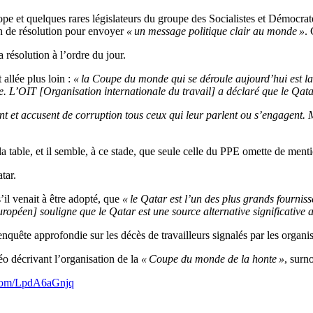
pe et quelques rares législateurs du groupe des Socialistes et Démocr
n de résolution pour envoyer
« un message politique clair au monde »
.
 résolution à l’ordre du jour.
allée plus loin :
« la Coupe du monde qui se déroule aujourd’hui est la
. L’OIT [Organisation internationale du travail] a déclaré que le Qatar 
ent et accusent de corruption tous ceux qui leur parlent ou s’engagent. M
 table, et il semble, à ce stade, que seule celle du PPE omette de menti
tar.
’il venait à être adopté, que
« le Qatar est l’un des plus grands fournis
ropéen] souligne que le Qatar est une source alternative significative a
quête approfondie sur les décès de travailleurs signalés par les organis
o décrivant l’organisation de la
« Coupe du monde de la honte »
, surn
r.com/LpdA6aGnjq