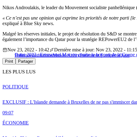
Nikos Androulakis, le leader du Mouvement socialiste panhellénique 
« Ce n’est pas une opinion qui exprime les priorités de notre parti [l
expliqué à Blue Sky news.
Malgré les réserves initiales, le projet de résolution du S&D se montre 
également l’importance du Qatar pour la stratégie REPowerEU2 de l
Nov 23, 2022 - 10:42
Dernière mise à jour: Nov 23, 2022 - 11:1
Qatar 2022 : Emmanuel Macron contre le boycott de la Coupe
Politique
institutions
Manon Aubry
Parlement Européen
Qatar
Print
Partager
LES PLUS LUS
POLITIQUE
EXCLUSIF : L'Islande demande à Bruxelles de ne pas s'immiscer dan
09:07
ÉCONOMIE