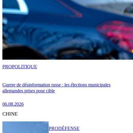
PRO
POLITIQUE
Guerre de désinformation russe : les élections municipales
allemandes prises pour cible
06.08.2026
CHINE
PRO
DÉFENSE