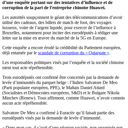
d’une enquête portant sur des tentatives d’influence et de
corruption de la part de l’entreprise chinoise Huawei.
Les autorités soupçonnent le géant des télécommunications d’avoir
utilisé des cadeaux, des billets de match de foot, des voyages
luxueux, voire de l’argent liquide, pour exercer de l’influence à
Bruxelles, notamment pour inciter des eurodéputés à rédiger une
lettre sur la mise en œuvre du marché de la 5G en Europe.
Cette enquête a encore érodé la crédibilité du Parlement européen,
déjà entamée par le
scandale de corruption du « Qatargate »
.
Les responsables politiques visés par l’enquête et la société chinoise
nient tout acte répréhensible.
Trois eurodéputés ont confirmé être concernés par la demande de
levée d’immunités du parquet belge : l’Italien Salvatore De Meo
(Parti populaire européen, PPE), le Maltais Daniel Attard
(Socialistes et Démocrates européens, S&D) et le Bulgare Nikola
Minchev (Renew). Tous affirment, comme Huawei, n’avoir commis
aucun acte répréhensible.
Salvatore De Meo a confirmé à Euractiv qu’il faisait partie des
eurodéputés visés par la demande de levée d’immunité.
« Dans mon cas, il s’agit d’une réunion sociale, non organisée par