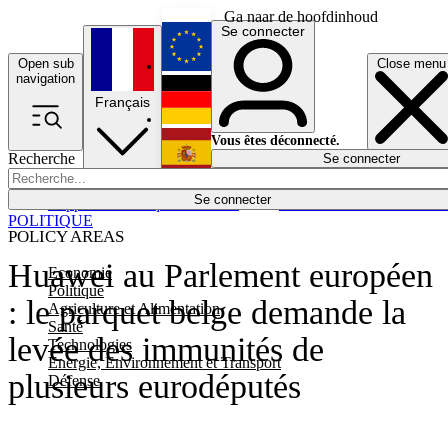
Ga naar de hoofdinhoud
Se connecter
Open sub
Close menu
English
navigation
Français
Deutsch
Vous êtes déconnecté.
Recherche
Se connecter
Español
Lumières éteintes
Se connecter
Rapporteur
Politique
Économie
Newsletters
Evénements
Em
POLITIQUE
POLICY AREAS
Huawei au Parlement européen
Economie
Politique
: le parquet belge demande la
Agriculture et Alimentation
Santé
levée des immunités de
Technologies
Energie, Environnement et Transport
plusieurs eurodéputés
Défense