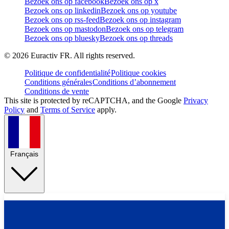
Bezoek ons op facebook
Bezoek ons op x
Bezoek ons op linkedin
Bezoek ons op youtube
Bezoek ons op rss-feed
Bezoek ons op instagram
Bezoek ons op mastodon
Bezoek ons op telegram
Bezoek ons op bluesky
Bezoek ons op threads
©
2026
Euractiv FR. All rights reserved.
Politique de confidentialité
Politique cookies
Conditions générales
Conditions d’abonnement
Conditions de vente
This site is protected by reCAPTCHA, and the Google
Privacy
Policy
and
Terms of Service
apply.
Français