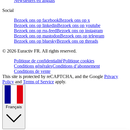
Newsletters en anglais
Social
Bezoek ons op facebook
Bezoek ons op x
Bezoek ons op linkedin
Bezoek ons op youtube
Bezoek ons op rss-feed
Bezoek ons op instagram
Bezoek ons op mastodon
Bezoek ons op telegram
Bezoek ons op bluesky
Bezoek ons op threads
©
2026
Euractiv FR. All rights reserved.
Politique de confidentialité
Politique cookies
Conditions générales
Conditions d’abonnement
Conditions de vente
This site is protected by reCAPTCHA, and the Google
Privacy
Policy
and
Terms of Service
apply.
Français