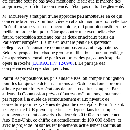
été critiqué pour ne pas avoir mentionné le fait que le marché des
subprimes, par où tout a commencé, n’était pas du tout réglementé.
M. McCreevy a fait part d’une approche peu ambitieuse en ce qui
concerne la supervision financière en abandonnant une nouvelle fois
l’idée d’un superviseur européen unique, qui pourrait constituer une
meilleure protection pour l’Europe contre une éventuelle crise
future, proposition soutenue par les deux principaux partis du
Parlement européen. Il a mis en avant le plan de supervision
collégiale, qu’il considère comme un pas en avant pragmatique.
Selon sa proposition, chaque groupe multinational aura un collège
de superviseurs constitué par les autorités des pays dans lesquels
opère la société (
EURACTIV 12/09/08
). Le partage des
compétences est cependant peu clair.
Parmi les propositions les plus audacieuses, on compte l’obligation
pour les banques de détenir au moins 25 % de leurs fonds propres
afin de garantir leurs opérations de prêt aux autres banques. Par
ailleurs, la Commission prévoit d’autres améliorations, notamment
par rapport à la durée de remboursement et aux niveaux de
couverture pour les systèmes de garantie des dépôts. Pour l’instant,
les règles de l’UE prévoit que tous les dépôts dans les banques
européennes soient couverts à hauteur de 20 000 euros seulement.
Aux Etats-Unis, ce chiffre est actuellement de 100 000 dollars, et
avec le projet de loi sur les renflouements actuellement soumis au