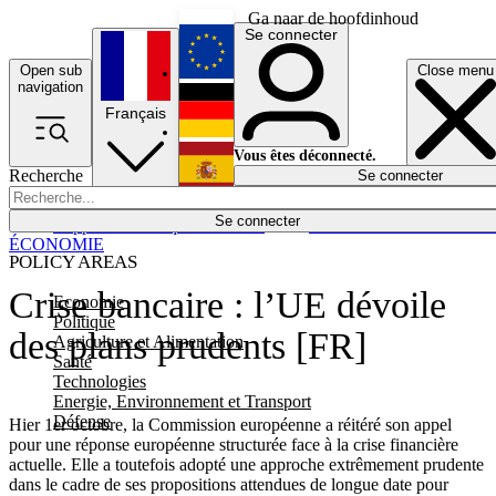
Ga naar de hoofdinhoud
Se connecter
Open sub
Close menu
English
navigation
Français
Deutsch
Vous êtes déconnecté.
Recherche
Se connecter
Español
Lumières éteintes
Se connecter
Rapporteur
Politique
Économie
Newsletters
Evénements
Em
ÉCONOMIE
POLICY AREAS
Crise bancaire : l’UE dévoile
Economie
Politique
des plans prudents [FR]
Agriculture et Alimentation
Santé
Technologies
Energie, Environnement et Transport
Défense
Hier 1er octobre, la Commission européenne a réitéré son appel
pour une réponse européenne structurée face à la crise financière
actuelle. Elle a toutefois adopté une approche extrêmement prudente
dans le cadre de ses propositions attendues de longue date pour