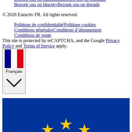
Bezoek ons op bluesky
Bezoek ons op threads
©
2026
Euractiv FR. All rights reserved.
Politique de confidentialité
Politique cookies
Conditions générales
Conditions d’abonnement
Conditions de vente
This site is protected by reCAPTCHA, and the Google
Privacy
Policy
and
Terms of Service
apply.
Français