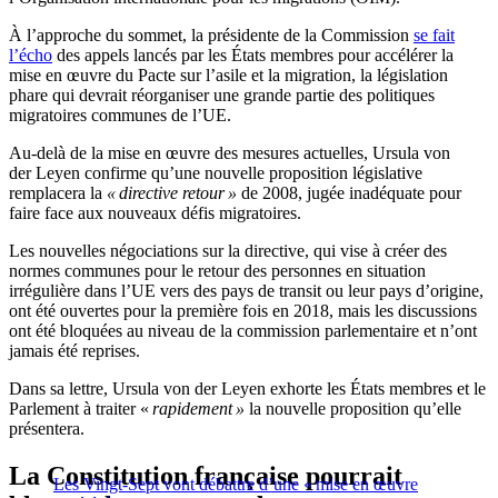
À l’approche du sommet, la présidente de la Commission
se fait
l’écho
des appels lancés par les États membres pour accélérer la
mise en œuvre du Pacte sur l’asile et la migration, la législation
phare qui devrait réorganiser une grande partie des politiques
migratoires communes de l’UE.
Au-delà de la mise en œuvre des mesures actuelles, Ursula von
der Leyen confirme qu’une nouvelle proposition législative
remplacera la
« directive retour »
de 2008, jugée inadéquate pour
faire face aux nouveaux défis migratoires.
Les nouvelles négociations sur la directive, qui vise à créer des
normes communes pour le retour des personnes en situation
irrégulière dans l’UE vers des pays de transit ou leur pays d’origine,
ont été ouvertes pour la première fois en 2018, mais les discussions
ont été bloquées au niveau de la commission parlementaire et n’ont
jamais été reprises.
Dans sa lettre, Ursula von der Leyen exhorte les États membres et le
Parlement à traiter «
rapidement »
la nouvelle proposition qu’elle
présentera.
La Constitution française pourrait
Les Vingt-Sept vont débattre d’une « mise en œuvre