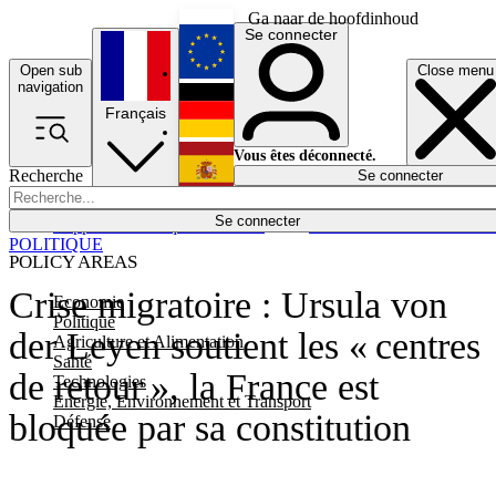
Ga naar de hoofdinhoud
Se connecter
Open sub
Close menu
English
navigation
Français
Deutsch
Vous êtes déconnecté.
Recherche
Se connecter
Español
Lumières éteintes
Se connecter
Rapporteur
Politique
Économie
Newsletters
Evénements
Em
POLITIQUE
POLICY AREAS
Crise migratoire : Ursula von
Economie
Politique
der Leyen soutient les « centres
Agriculture et Alimentation
Santé
de retour », la France est
Technologies
Energie, Environnement et Transport
bloquée par sa constitution
Défense