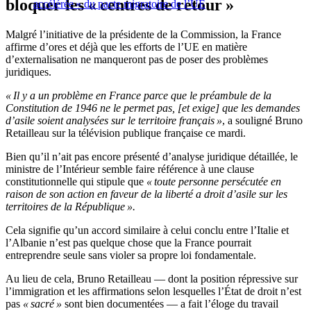
bloquer les « centres de retour »
accélérée » du pacte migratoire de l’UE
Malgré l’initiative de la présidente de la Commission, la France
affirme d’ores et déjà que les efforts de l’UE en matière
d’externalisation ne manqueront pas de poser des problèmes
juridiques.
« Il y a un problème en France parce que le préambule de la
Constitution de 1946 ne le permet pas, [et exige] que les demandes
d’asile soient analysées sur le territoire français »
, a souligné Bruno
Retailleau sur la télévision publique française ce mardi.
Bien qu’il n’ait pas encore présenté d’analyse juridique détaillée, le
ministre de l’Intérieur semble faire référence à une clause
constitutionnelle qui stipule que
« toute personne persécutée en
raison de son action en faveur de la liberté a droit d’asile sur les
territoires de la République ».
Cela signifie qu’un accord similaire à celui conclu entre l’Italie et
l’Albanie n’est pas quelque chose que la France pourrait
entreprendre seule sans violer sa propre loi fondamentale.
Au lieu de cela, Bruno Retailleau — dont la position répressive sur
l’immigration et les affirmations selon lesquelles l’État de droit n’est
pas
« sacré »
sont bien documentées — a fait l’éloge du travail