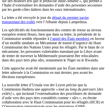
sur des modèles tels que le protocole Italie-Albanie »
, qui permet à
l’Italie d’externaliser les demandes d’asile des personnes secourues
par les garde-côtes italiens dans les eaux internationales.
La lettre a été envoyée le jour du
départ du premier navire
transportant des exilés
vers l’Albanie depuis Lampedusa.
Les spécificités du fonctionnement des centres de retour au niveau
européen restent floues, bien que dans sa lettre, la présidente de la
Commission semble répondre à
l’appel des États membres
en faveur
d’un modèle similaire au Mécanisme de transit d’urgence du Haut
Commissariat des Nations Unies pour les réfugiés. Par le biais de ce
mécanisme, les personnes vulnérables transitant par la Libye avant
de tenter de traverser la Méditerranée pourraient être relocalisées
dans des pays tiers plus sûrs, notamment le Niger ou le Rwanda.
Cette approche avait été mentionnée par les États membres dans une
lettre adressée à la Commission en mai dernier, peu avant les
élections européennes.
La nouvelle lettre d’Ursula von der Leyen précise que la
Commission étudiera une approche
« tout au long du parcours [des
exilés] »
, qui inclurait l’externalisation des procédures de demande
d’asile vers des pays tiers considérés comme «
sûrs
», en étroite
collaboration avec le Haut Commissariat pour les réfugiés (HCR) et
l’Organisation internationale pour les migrations (OIM).