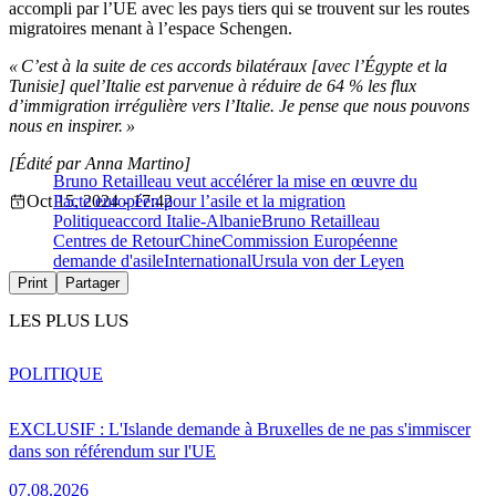
accompli par l’UE avec les pays tiers qui se trouvent sur les routes
migratoires menant à l’espace Schengen.
« C’est à la suite de ces accords bilatéraux [avec l’Égypte et la
Tunisie] quel’Italie est parvenue à réduire de 64 % les flux
d’immigration irrégulière vers l’Italie. Je pense que nous pouvons
nous en inspirer. »
[Édité par Anna Martino]
Bruno Retailleau veut accélérer la mise en œuvre du
Oct 15, 2024 - 17:42
Pacte européen pour l’asile et la migration
Politique
accord Italie-Albanie
Bruno Retailleau
Centres de Retour
Chine
Commission Européenne
demande d'asile
International
Ursula von der Leyen
Print
Partager
LES PLUS LUS
POLITIQUE
EXCLUSIF : L'Islande demande à Bruxelles de ne pas s'immiscer
dans son référendum sur l'UE
07.08.2026