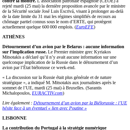
contre la montre.
L’association patronale espagnole (CEOE) a
rejeté mardi (25 mai) la dernière proposition avancée par le ministre
de la Sécurité sociale José Luis Escrivá, visant à prolonger au-delà
de la date limite du 31 mai les régimes simplifiés de recours au
chômage partiel connus sous le nom d’ERTE, qui protègent
actuellement quelque 600 000 emplois. (
EuroEFE
)
ATHÈNES
Détournement d’un avion par le Belarus : aucune information
sur l’implication russe.
Le Premier ministre grec Kyriakos
Mitsotakis a déclaré qu’il n’y avait aucune information sur une
quelconque implication de la Russie dans le détournement d’un
avion par l’État biélorusse ce week-end.
« La discussion sur la Russie était plus générale et de nature
stratégique », a indiqué M. Mitsotakis aux journalistes après le
sommet de l’UE, mardi (25 mai) à Bruxelles. (Sarantis
Michalopoulos,
EURACTIV.com
)
Lire également :
Détournement d’un avion par la Biélorussie : l’UE
hésite face à un éventuel « lien avec Poutine »
LISBONNE
La contribution du Portugal à la stratégie numérique