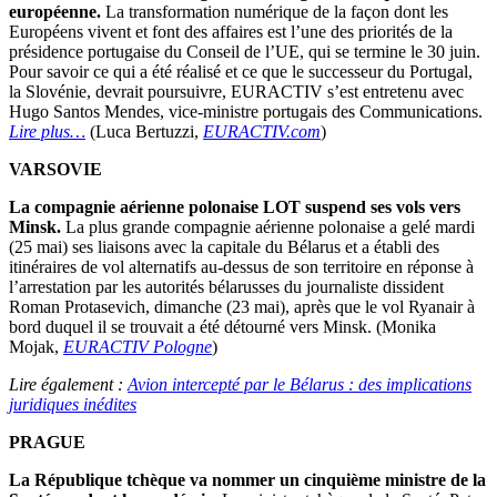
européenne.
La transformation numérique de la façon dont les
Européens vivent et font des affaires est l’une des priorités de la
présidence portugaise du Conseil de l’UE, qui se termine le 30 juin.
Pour savoir ce qui a été réalisé et ce que le successeur du Portugal,
la Slovénie, devrait poursuivre, EURACTIV s’est entretenu avec
Hugo Santos Mendes, vice-ministre portugais des Communications.
Lire plus…
(Luca Bertuzzi,
EURACTIV.com
)
VARSOVIE
La compagnie aérienne polonaise LOT suspend ses vols vers
Minsk.
La plus grande compagnie aérienne polonaise a gelé mardi
(25 mai) ses liaisons avec la capitale du Bélarus et a établi des
itinéraires de vol alternatifs au-dessus de son territoire en réponse à
l’arrestation par les autorités bélarusses du journaliste dissident
Roman Protasevich, dimanche (23 mai), après que le vol Ryanair à
bord duquel il se trouvait a été détourné vers Minsk. (Monika
Mojak,
EURACTIV Pologne
)
Lire également :
Avion intercepté par le Bélarus : des implications
juridiques inédites
PRAGUE
La République tchèque va nommer un cinquième ministre de la