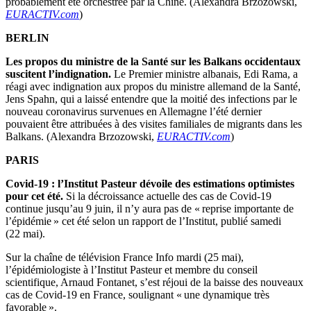
probablement été orchestrée par la Chine. (Alexandra Brzozowski,
EURACTIV.com
)
BERLIN
Les propos du ministre de la Santé sur les Balkans occidentaux
suscitent l’indignation.
Le Premier ministre albanais, Edi Rama, a
réagi avec indignation aux propos du ministre allemand de la Santé,
Jens Spahn, qui a laissé entendre que la moitié des infections par le
nouveau coronavirus survenues en Allemagne l’été dernier
pouvaient être attribuées à des visites familiales de migrants dans les
Balkans. (Alexandra Brzozowski,
EURACTIV.com
)
PARIS
Covid-19 : l’Institut Pasteur dévoile des estimations optimistes
pour cet été.
Si la décroissance actuelle des cas de Covid-19
continue jusqu’au 9 juin, il n’y aura pas de « reprise importante de
l’épidémie » cet été selon un rapport de l’Institut, publié samedi
(22 mai).
Sur la chaîne de télévision France Info mardi (25 mai),
l’épidémiologiste à l’Institut Pasteur et membre du conseil
scientifique, Arnaud Fontanet, s’est réjoui de la baisse des nouveaux
cas de Covid-19 en France, soulignant « une dynamique très
favorable ».