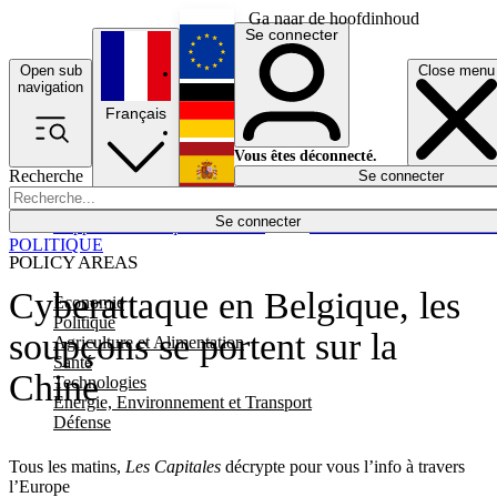
Ga naar de hoofdinhoud
Se connecter
Open sub
Close menu
English
navigation
Français
Deutsch
Vous êtes déconnecté.
Recherche
Se connecter
Español
Lumières éteintes
Se connecter
Rapporteur
Politique
Économie
Newsletters
Evénements
Em
POLITIQUE
POLICY AREAS
Cyberattaque en Belgique, les
Economie
Politique
soupçons se portent sur la
Agriculture et Alimentation
Santé
Chine
Technologies
Energie, Environnement et Transport
Défense
Tous les matins,
Les Capitales
décrypte pour vous l’info à travers
l’Europe