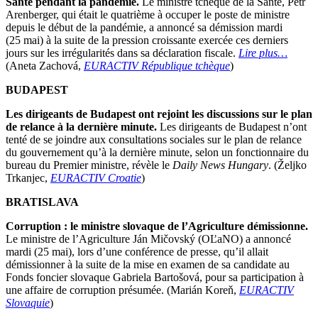
Santé pendant la pandémie.
Le ministre tchèque de la Santé, Petr
Arenberger, qui était le quatrième à occuper le poste de ministre
depuis le début de la pandémie, a annoncé sa démission mardi
(25 mai) à la suite de la pression croissante exercée ces derniers
jours sur les irrégularités dans sa déclaration fiscale.
Lire plus…
(Aneta Zachová,
EURACTIV République tchèque
)
BUDAPEST
Les dirigeants de Budapest ont rejoint les discussions sur le plan
de relance à la dernière minute.
Les dirigeants de Budapest n’ont
tenté de se joindre aux consultations sociales sur le plan de relance
du gouvernement qu’à la dernière minute, selon un fonctionnaire du
bureau du Premier ministre, révèle le
Daily News Hungary
. (Željko
Trkanjec,
EURACTIV Croatie
)
BRATISLAVA
Corruption : le ministre slovaque de l’Agriculture démissionne.
Le ministre de l’Agriculture Ján Mičovský (OĽaNO) a annoncé
mardi (25 mai), lors d’une conférence de presse, qu’il allait
démissionner à la suite de la mise en examen de sa candidate au
Fonds foncier slovaque Gabriela Bartošová, pour sa participation à
une affaire de corruption présumée. (Marián Koreň,
EURACTIV
Slovaquie
)