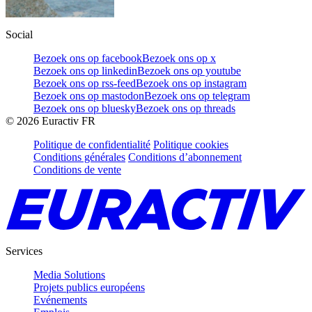
Social
Bezoek ons op facebook
Bezoek ons op x
Bezoek ons op linkedin
Bezoek ons op youtube
Bezoek ons op rss-feed
Bezoek ons op instagram
Bezoek ons op mastodon
Bezoek ons op telegram
Bezoek ons op bluesky
Bezoek ons op threads
©
2026
Euractiv FR
Politique de confidentialité
Politique cookies
Conditions générales
Conditions d’abonnement
Conditions de vente
Services
Media Solutions
Projets publics européens
Evénements