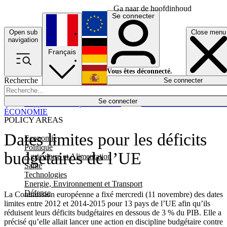
Ga naar de hoofdinhoud
Se connecter
Open sub
Close menu
English
navigation
Français
Deutsch
Vous êtes déconnecté.
Recherche
Se connecter
Español
Lumières éteintes
Se connecter
Rapporteur
Politique
Économie
Newsletters
Evénements
Em
ÉCONOMIE
POLICY AREAS
Dates limites pour les déficits
Economie
Politique
budgétaires de l’UE
Agriculture et Alimentation
Santé
Technologies
Energie, Environnement et Transport
Défense
La Commission européenne a fixé mercredi (11 novembre) des dates
limites entre 2012 et 2014-2015 pour 13 pays de l’UE afin qu’ils
réduisent leurs déficits budgétaires en dessous de 3 % du PIB. Elle a
précisé qu’elle allait lancer une action en discipline budgétaire contre