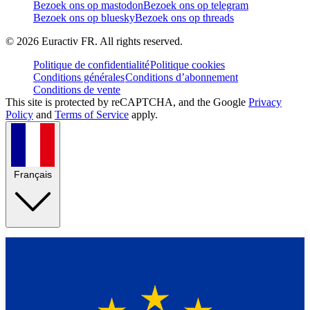
Bezoek ons op mastodon
Bezoek ons op telegram
Bezoek ons op bluesky
Bezoek ons op threads
©
2026
Euractiv FR. All rights reserved.
Politique de confidentialité
Politique cookies
Conditions générales
Conditions d’abonnement
Conditions de vente
This site is protected by reCAPTCHA, and the Google
Privacy
Policy
and
Terms of Service
apply.
Français