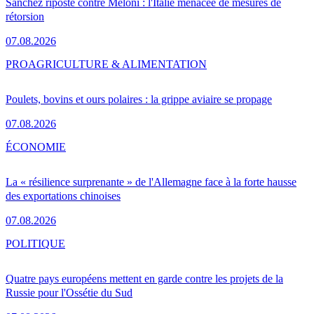
Sánchez riposte contre Meloni : l'Italie menacée de mesures de
rétorsion
07.08.2026
PRO
AGRICULTURE & ALIMENTATION
Poulets, bovins et ours polaires : la grippe aviaire se propage
07.08.2026
ÉCONOMIE
La « résilience surprenante » de l'Allemagne face à la forte hausse
des exportations chinoises
07.08.2026
POLITIQUE
Quatre pays européens mettent en garde contre les projets de la
Russie pour l'Ossétie du Sud