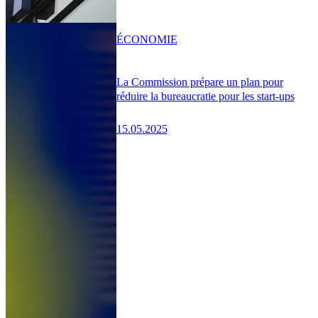
ÉCONOMIE
La Commission prépare un plan pour
réduire la bureaucratie pour les start-ups
15.05.2025