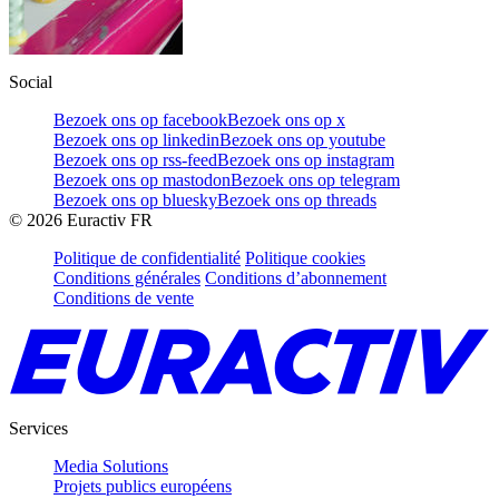
Social
Bezoek ons op facebook
Bezoek ons op x
Bezoek ons op linkedin
Bezoek ons op youtube
Bezoek ons op rss-feed
Bezoek ons op instagram
Bezoek ons op mastodon
Bezoek ons op telegram
Bezoek ons op bluesky
Bezoek ons op threads
©
2026
Euractiv FR
Politique de confidentialité
Politique cookies
Conditions générales
Conditions d’abonnement
Conditions de vente
Services
Media Solutions
Projets publics européens