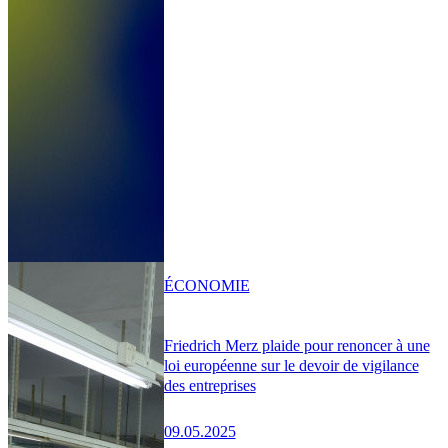
ÉCONOMIE
Friedrich Merz plaide pour renoncer à une
loi européenne sur le devoir de vigilance
des entreprises
09.05.2025