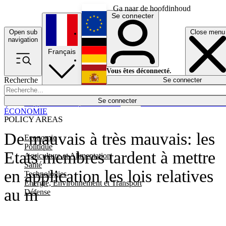
Ga naar de hoofdinhoud
Se connecter
Open sub
Close menu
English
navigation
Français
Deutsch
Vous êtes déconnecté.
Recherche
Se connecter
Español
Lumières éteintes
Se connecter
Rapporteur
Politique
Économie
Newsletters
Evénements
Em
ÉCONOMIE
POLICY AREAS
De mauvais à très mauvais: les
Economie
Politique
Etats membres tardent à mettre
Agriculture et Alimentation
Santé
en application les lois relatives
Technologies
Energie, Environnement et Transport
au m
Défense