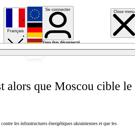
Se connecter
Close menu
English
Français
Deutsch
Vous êtes déconnecté.
Se connecter
Español
Lumières éteintes
st alors que Moscou cible le
contre les infrastructures énergétiques ukrainiennes et que les