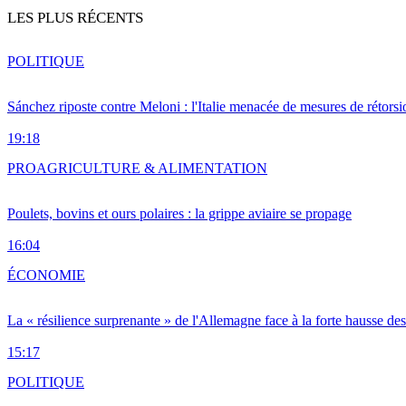
LES PLUS RÉCENTS
POLITIQUE
Sánchez riposte contre Meloni : l'Italie menacée de mesures de rétorsi
19:18
PRO
AGRICULTURE & ALIMENTATION
Poulets, bovins et ours polaires : la grippe aviaire se propage
16:04
ÉCONOMIE
La « résilience surprenante » de l'Allemagne face à la forte hausse de
15:17
POLITIQUE