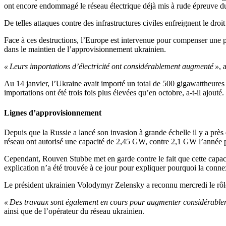
ont encore endommagé le réseau électrique déjà mis à rude épreuve d
De telles attaques contre des infrastructures civiles enfreignent le dro
Face à ces destructions, l’Europe est intervenue pour compenser une pa
dans le maintien de l’approvisionnement ukrainien.
« Leurs importations d’électricité ont considérablement augmenté »
, 
Au 14 janvier, l’Ukraine avait importé un total de 500 gigawattheures 
importations ont été trois fois plus élevées qu’en octobre, a-t-il ajouté.
Lignes d’approvisionnement
Depuis que la Russie a lancé son invasion à grande échelle il y a près 
réseau ont autorisé une capacité de 2,45 GW, contre 2,1 GW l’année 
Cependant, Rouven Stubbe met en garde contre le fait que cette capacit
explication n’a été trouvée à ce jour pour expliquer pourquoi la connex
Le président ukrainien Volodymyr Zelensky a reconnu mercredi le rôle 
« Des travaux sont également en cours pour augmenter considérableme
ainsi que de l’opérateur du réseau ukrainien.