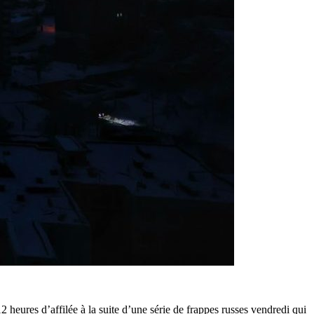
12 heures d’affilée à la suite d’une série de frappes russes vendredi qui