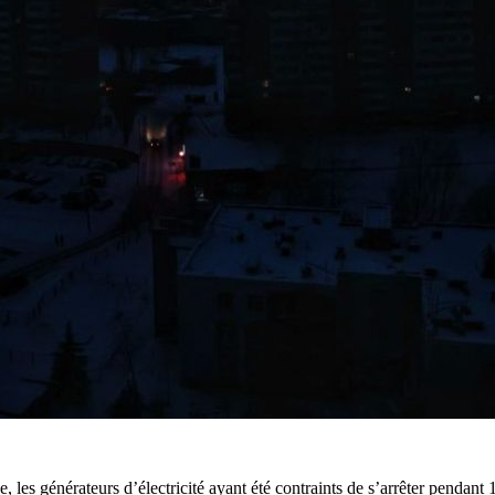
e, les générateurs d’électricité ayant été contraints de s’arrêter pendant 