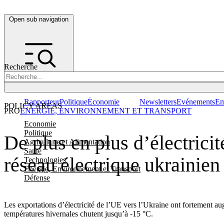
Open sub navigation
Recherche
Rapporteur
Politique
Économie
Newsletters
Evénements
Em
POLICY AREAS
PRO
ENERGIE, ENVIRONNEMENT ET TRANSPORT
Economie
Politique
De plus en plus d’électrici
Agriculture et Alimentation
Santé
réseau électrique ukrainien
Technologies
Energie, Environnement et Transport
Défense
Les exportations d’électricité de l’UE vers l’Ukraine ont fortement aug
températures hivernales chutent jusqu’à -15 °C.