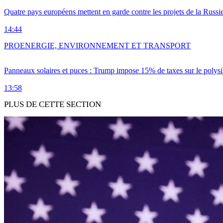
Quatre pays européens mettent en garde contre les projets de la Russi
14:44
PRO
ENERGIE, ENVIRONNEMENT ET TRANSPORT
Panneaux solaires et puces : Trump impose 15% de taxes sur le polysi
13:58
PLUS DE CETTE SECTION