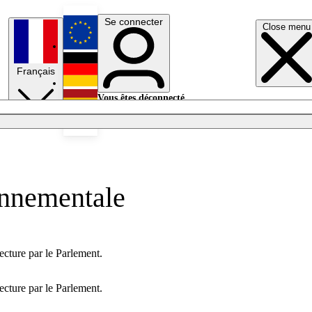
Se connecter
Close menu
English
Français
Deutsch
Vous êtes déconnecté.
Se connecter
Español
Lumières éteintes
onnementale
ecture par le Parlement.
ecture par le Parlement.