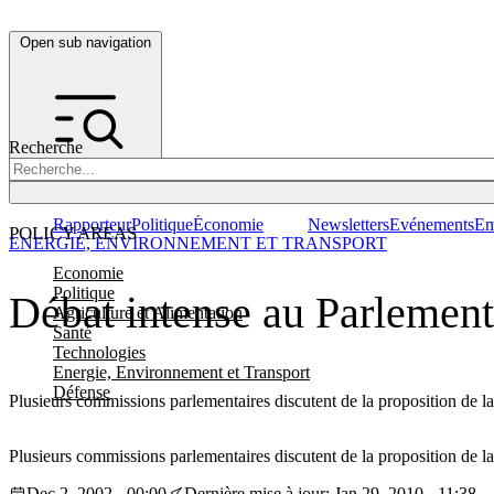
Open sub navigation
Recherche
Rapporteur
Politique
Économie
Newsletters
Evénements
Em
POLICY AREAS
ENERGIE, ENVIRONNEMENT ET TRANSPORT
Economie
Politique
Débat intense au Parlement
Agriculture et Alimentation
Santé
Technologies
Energie, Environnement et Transport
Défense
Plusieurs commissions parlementaires discutent de la proposition de l
Plusieurs commissions parlementaires discutent de la proposition de l
Dec 2, 2002 - 00:00
Dernière mise à jour: Jan 29, 2010 - 11:38