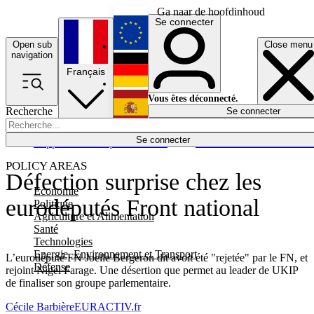
Ga naar de hoofdinhoud
Se connecter
Open sub
Close menu
English
navigation
Français
Deutsch
Vous êtes déconnecté.
Recherche
Se connecter
Español
Lumières éteintes
Se connecter
Rapporteur
Politique
Économie
Newsletters
Evénements
Em
POLICY AREAS
Défection surprise chez les
Economie
eurodéputés Front national
Politique
Agriculture et Alimentation
Santé
Technologies
Energie, Environnement et Transport
L’eurodéputé FN Joelle Bergeron dit avoit été "rejetée" par le FN, et
Défense
rejoint Nigel Farage. Une désertion que permet au leader de UKIP
de finaliser son groupe parlementaire.
Cécile Barbière
EURACTIV.fr