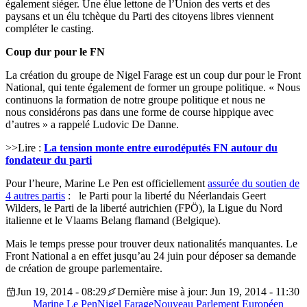
également siéger. Une élue lettone de l’Union des verts et des
paysans et un élu tchèque du Parti des citoyens libres viennent
compléter le casting.
Coup dur pour le FN
La création du groupe de Nigel Farage est un coup dur pour le Front
National, qui tente également de former un groupe politique. « Nous
continuons la formation de notre groupe politique et nous ne
nous considérons pas dans une forme de course hippique avec
d’autres » a rappelé Ludovic De Danne.
>>Lire :
La tension monte entre eurodéputés FN autour du
fondateur du parti
Pour l’heure, Marine Le Pen est officiellement
assurée du soutien de
4 autres partis
: le Parti pour la liberté du Néerlandais Geert
Wilders, le Parti de la liberté autrichien (FPÖ), la Ligue du Nord
italienne et le Vlaams Belang flamand (Belgique).
Mais le temps presse pour trouver deux nationalités manquantes. Le
Front National a en effet jusqu’au 24 juin pour déposer sa demande
de création de groupe parlementaire.
Jun 19, 2014 - 08:29
Dernière mise à jour: Jun 19, 2014 - 11:30
Marine Le Pen
Nigel Farage
Nouveau Parlement Européen