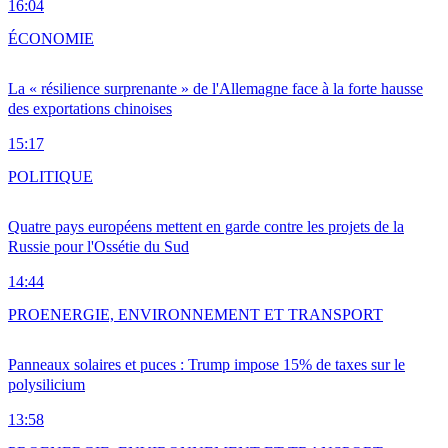
16:04
ÉCONOMIE
La « résilience surprenante » de l'Allemagne face à la forte hausse
des exportations chinoises
15:17
POLITIQUE
Quatre pays européens mettent en garde contre les projets de la
Russie pour l'Ossétie du Sud
14:44
PRO
ENERGIE, ENVIRONNEMENT ET TRANSPORT
Panneaux solaires et puces : Trump impose 15% de taxes sur le
polysilicium
13:58