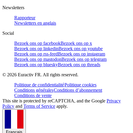
Newsletters
Rapporteur
Newsletters en anglais
Social
Bezoek ons op facebook
Bezoek ons op x
Bezoek ons op linkedin
Bezoek ons op youtube
Bezoek ons op rss-feed
Bezoek ons op instagram
Bezoek ons op mastodon
Bezoek ons op telegram
Bezoek ons op bluesky
Bezoek ons op threads
©
2026
Euractiv FR. All rights reserved.
Politique de confidentialité
Politique cookies
Conditions générales
Conditions d’abonnement
Conditions de vente
This site is protected by reCAPTCHA, and the Google
Privacy
Policy
and
Terms of Service
apply.
Français