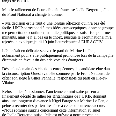
rangs de la CRE.
Mais le ralliement de l’eurodéputée française Joëlle Bergeron, élue
du Front National a changé la donne.
« Ma décision est le fruit d’une longue réflexion qui n’a pas été
facile. UKIP correspond à mes idées eurosceptiques, donc ce groupe
me permettra de continuer ma lutte politique. Je suis triste pour mes
militants, mais je n’ai pas eu le choix, puisque le Front national m’a
rejetée» a explique jeudi 19 juin l’eurodéputée à EURACTIV.
L’élue était en délicatesse avec le parti de Marine Le Pen,
notamment pour s’être publiquement prononcée lors de la campagne
électorale en faveur du droit de vote des étrangers.
Dès le lendemain des élections européennes, la candidate élue dans
la circonscription Ouest avait été sommée par le Front National de
céder son siège à Gilles Pennelle, responsable du parti en Ille-et-
Vilaine.
Refusant de démissionner, l’ancienne commissaire-priseur a
finalement décidé de rallier les Britanniques de l’UKIP, donnant
ainsi une longueur d’avance à Nigel Farage sur Marine Le Pen, qui
peine à recruter des partenaires face à cette concurrence accrue.
«Nous sommes surpris concernant cette information au sujet
de Joëlle Bergeron puisqu’elle est prévue à notre prochaine