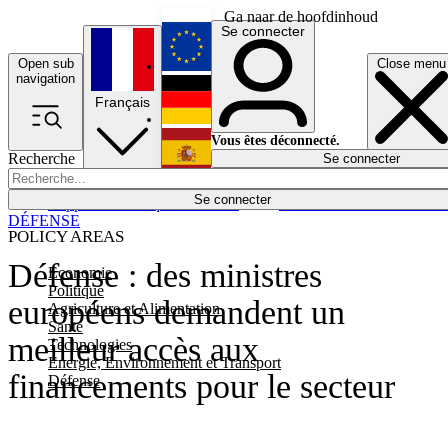
Ga naar de hoofdinhoud
Se connecter
Open sub
Close menu
English
navigation
Français
Deutsch
Vous êtes déconnecté.
Recherche
Se connecter
Español
Lumières éteintes
Se connecter
Rapporteur
Politique
Économie
Newsletters
Evénements
Em
DÉFENSE
POLICY AREAS
Défense : des ministres
Economie
Politique
européens demandent un
Agriculture et Alimentation
Santé
meilleur accès aux
Technologies
Energie, Environnement et Transport
financements pour le secteur
Défense