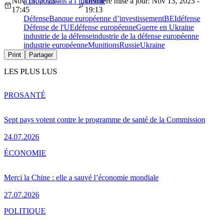
Nov 13, 2023 -
à propositions à l’industrie
Dernière mise à jour: Nov 13, 2023 -
17:45
19:13
Défense
Banque européenne d’investissement
BEI
défense
Défense de l'UE
défense européenne
Guerre en Ukraine
industrie de la défense
industrie de la défense européenne
industrie européenne
Munitions
Russie
Ukraine
Print
Partager
LES PLUS LUS
PRO
SANTÉ
Sept pays votent contre le programme de santé de la Commission
24.07.2026
ÉCONOMIE
Merci la Chine : elle a sauvé l’économie mondiale
27.07.2026
POLITIQUE