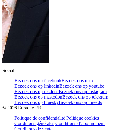
Social
Bezoek ons op facebook
Bezoek ons op x
Bezoek ons op linkedin
Bezoek ons op youtube
Bezoek ons op rss-feed
Bezoek ons op instagram
Bezoek ons op mastodon
Bezoek ons op telegram
Bezoek ons op bluesky
Bezoek ons op threads
©
2026
Euractiv FR
Politique de confidentialité
Politique cookies
Conditions générales
Conditions d’abonnement
Conditions de vente