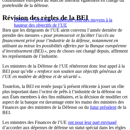
commissaire européen au Marché intérieur également en charge du
portefeuille de la défense.
Révision des règles de la BEI
Défense : l’industrie européenne veut des moyens à la
hauteur des objectifs de l’UE
Bien que les dirigeants de l’UE aient convenu l’année dernière de
prendre des mesures
« pour promouvoir et faciliter l’accès au
financement privé pour l’industrie de la défense, notamment en
utilisant au mieux les possibilités offertes par la Banque européenne
d’investissement (BEI) »
, peu de choses ont changé depuis, affirment
les représentants de l’industrie.
Les ministres de la Défense de l’UE réitéreront donc leur appel à la
BEI pour qu’elle
« renforce son soutien aux objectifs généraux de
l’UE en matière de défense et de sécurité »
.
Toutefois, la BEI est restée jusqu’à présent réticente à jouer un rôle
plus important dans l’octroi de prêts à l’industrie de la défense ou
aux États membres à des fins militaires, et la décision de modifier cet
aspect de la banque est davantage entre les mains des ministres des
Finances que des ministres de la Défense ou du
futur président
de la
BEI.
Les ministres des Finances de l’UE
ont pour leur part envisagé
d’accorder aux dépenses de défense un statut spécial dans les règles