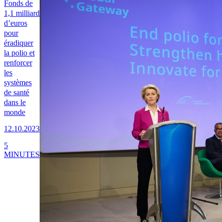
Fonds de
1,1 milliard
d’euros
pour
éradiquer
la polio et
renforcer
les
systèmes
de santé
dans le
monde
12.10.2023
5
MINUTES