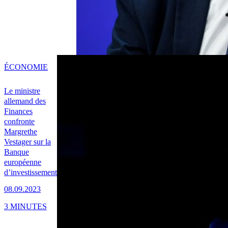
ÉCONOMIE
Le ministre
allemand des
Finances
confronte
Margrethe
Vestager sur la
Banque
européenne
d’investissement
08.09.2023
3 MINUTES