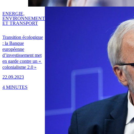
ENERGIE,
ENVIRONNEMENT
ET TRANSPORT
Transition écologique
: la Banque
européenne
d’investissement met
en garde contre un «
colonialisme 2.0 »
22.09.2023
4 MINUTES