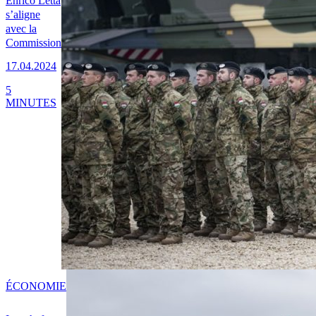
Enrico Letta
s’aligne
avec la
Commission
17.04.2024
5
MINUTES
ÉCONOMIE