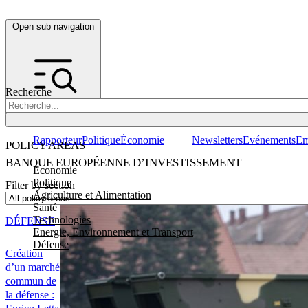
Open sub navigation
Recherche
Rapporteur
Politique
Économie
Newsletters
Evénements
Em
POLICY AREAS
BANQUE EUROPÉENNE D’INVESTISSEMENT
Economie
Politique
Filter by section
Agriculture et Alimentation
Santé
Technologies
DÉFENSE
Energie, Environnement et Transport
Défense
Création
d’un marché
commun de
la défense :