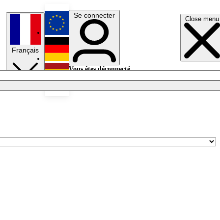
Se connecter
Close menu
English
Français
Deutsch
Vous êtes déconnecté.
Se connecter
Español
Lumières éteintes