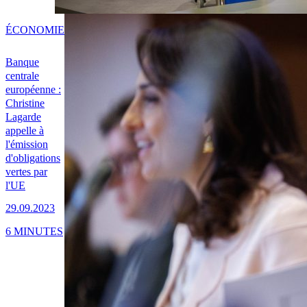
ÉCONOMIE
Banque
centrale
européenne :
Christine
Lagarde
appelle à
l'émission
d'obligations
vertes par
l'UE
29.09.2023
6 MINUTES