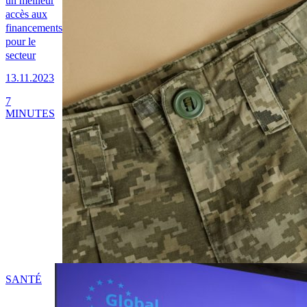
un meilleur
accès aux
financements
pour le
secteur
13.11.2023
7
MINUTES
SANTÉ