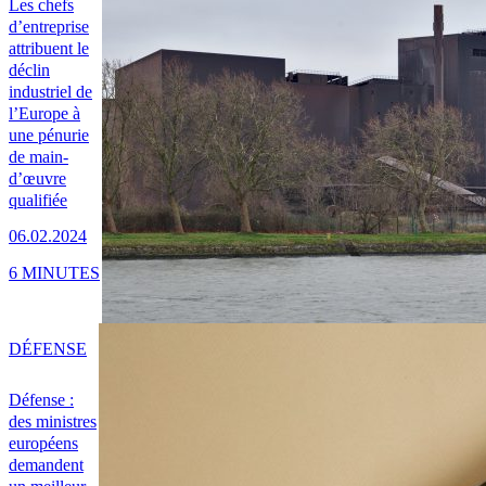
Les chefs
d’entreprise
attribuent le
déclin
industriel de
l’Europe à
une pénurie
de main-
d’œuvre
qualifiée
06.02.2024
6 MINUTES
DÉFENSE
Défense :
des ministres
européens
demandent