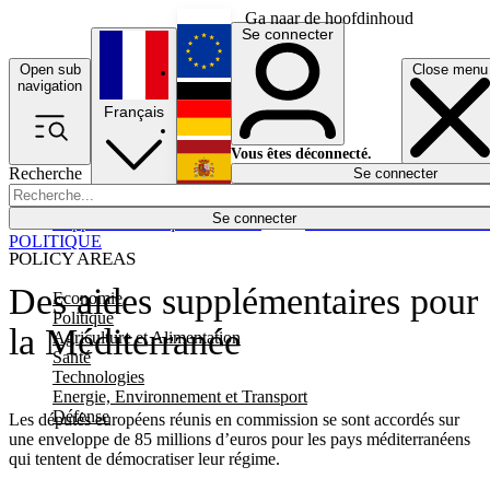
Ga naar de hoofdinhoud
Se connecter
Open sub
Close menu
English
navigation
Français
Deutsch
Vous êtes déconnecté.
Recherche
Se connecter
Español
Lumières éteintes
Se connecter
Rapporteur
Politique
Économie
Newsletters
Evénements
Em
POLITIQUE
POLICY AREAS
Des aides supplémentaires pour
Economie
Politique
la Méditerranée
Agriculture et Alimentation
Santé
Technologies
Energie, Environnement et Transport
Défense
Les députés européens réunis en commission se sont accordés sur
une enveloppe de 85 millions d’euros pour les pays méditerranéens
qui tentent de démocratiser leur régime.