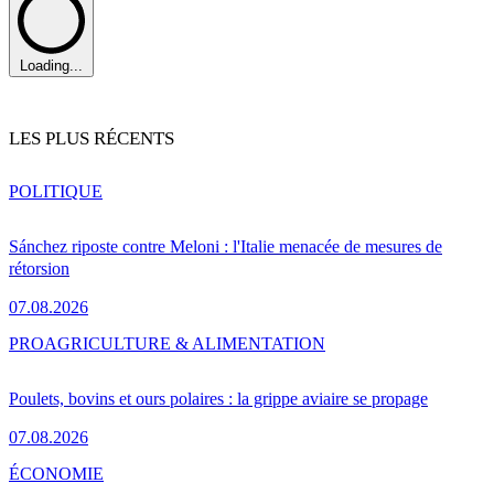
Loading...
LES PLUS RÉCENTS
POLITIQUE
Sánchez riposte contre Meloni : l'Italie menacée de mesures de
rétorsion
07.08.2026
PRO
AGRICULTURE & ALIMENTATION
Poulets, bovins et ours polaires : la grippe aviaire se propage
07.08.2026
ÉCONOMIE