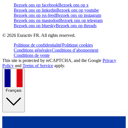
Bezoek ons op facebook
Bezoek ons op x
Bezoek ons op linkedin
Bezoek ons op youtube
Bezoek ons op rss-feed
Bezoek ons op instagram
Bezoek ons op mastodon
Bezoek ons op telegram
Bezoek ons op bluesky
Bezoek ons op threads
©
2026
Euractiv FR. All rights reserved.
Politique de confidentialité
Politique cookies
Conditions générales
Conditions d’abonnement
Conditions de vente
This site is protected by reCAPTCHA, and the Google
Privacy
Policy
and
Terms of Service
apply.
Français