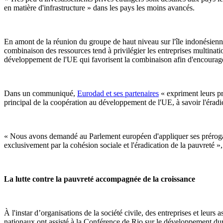
en matière d'infrastructure » dans les pays les moins avancés.
En amont de la réunion du groupe de haut niveau sur l'île indonésienne 
combinaison des ressources tend à privilégier les entreprises multinatio
développement de l'UE qui favorisent la combinaison afin d'encourager
Dans un communiqué,
Eurodad et ses partenaires
« expriment leurs pr
principal de la coopération au développement de l'UE, à savoir l'éradic
« Nous avons demandé au Parlement européen d'appliquer ses prérogati
exclusivement par la cohésion sociale et l'éradication de la pauvreté 
La lutte contre la pauvreté accompagnée de la croissance
À l'instar d’organisations de la société civile, des entreprises et leu
nationaux ont assisté à la Conférence de Rio sur le développement du