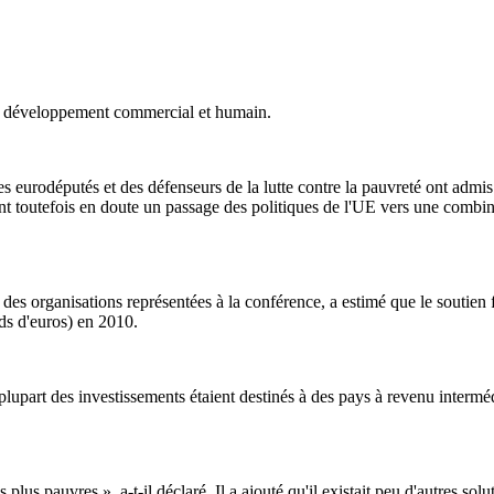
le développement commercial et humain.
 eurodéputés et des défenseurs de la lutte contre la pauvreté ont admis
tent toutefois en doute un passage des politiques de l'UE vers une combin
es organisations représentées à la conférence, a estimé que le soutien f
rds d'euros) en 2010.
plupart des investissements étaient destinés à des pays à revenu interméd
plus pauvres », a-t-il déclaré. Il a ajouté qu'il existait peu d'autres so