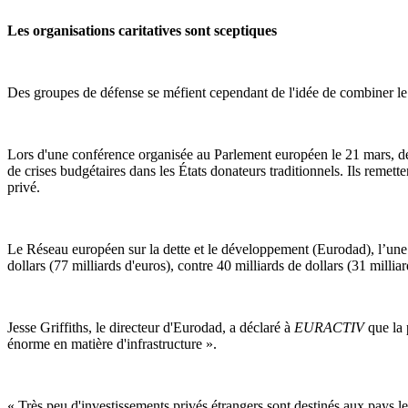
Les organisations caritatives sont sceptiques
Des groupes de défense se méfient cependant de l'idée de combiner 
Lors d'une conférence organisée au Parlement européen le 21 mars, des
de crises budgétaires dans les États donateurs traditionnels. Ils remet
privé.
Le Réseau européen sur la dette et le développement (Eurodad), l’une d
dollars (77 milliards d'euros), contre 40 milliards de dollars (31 millia
Jesse Griffiths, le directeur d'Eurodad, a déclaré à
EURACTIV
que la 
énorme en matière d'infrastructure ».
« Très peu d'investissements privés étrangers sont destinés aux pays les 