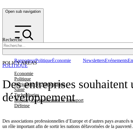
Open sub navigation
Recherche
Rapporteur
Politique
Économie
Newsletters
Evénements
Em
POLICY AREAS
POLITIQUE
Economie
Politique
Des entreprises souhaitent 
Agriculture et Alimentation
Santé
développement
Technologies
Energie, Environnement et Transport
Défense
Des associations professionnelles d’Europe et d’autres pays avancés 
un rôle important afin de sortir les nations défavorisées de la pauvreté.