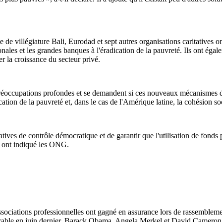
de villégiature Bali, Eurodad et sept autres organisations caritatives ont
nales et les grandes banques à l'éradication de la pauvreté. Ils ont égal
 la croissance du secteur privé.
éoccupations profondes et se demandent si ces nouveaux mécanismes de c
ation de la pauvreté et, dans le cas de l'Amérique latine, la cohésion so
ves de contrôle démocratique et de garantir que l'utilisation de fonds
», ont indiqué les ONG.
rs associations professionnelles ont gagné en assurance lors de rassemble
rable en juin dernier. Barack Obama, Angela Merkel et David Cameron n