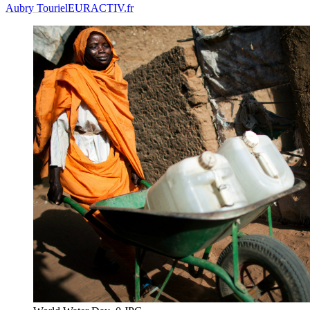
Aubry Touriel
EURACTIV.fr