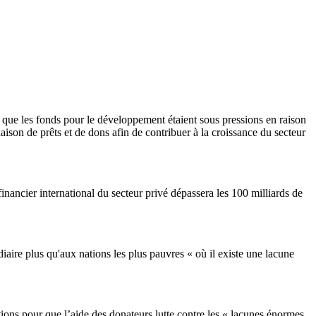
 que les fonds pour le développement étaient sous pressions en raison
aison de prêts et de dons afin de contribuer à la croissance du secteur
inancier international du secteur privé dépassera les 100 milliards de
iaire plus qu'aux nations les plus pauvres « où il existe une lacune
lutions pour que l’aide des donateurs lutte contre les « lacunes énormes