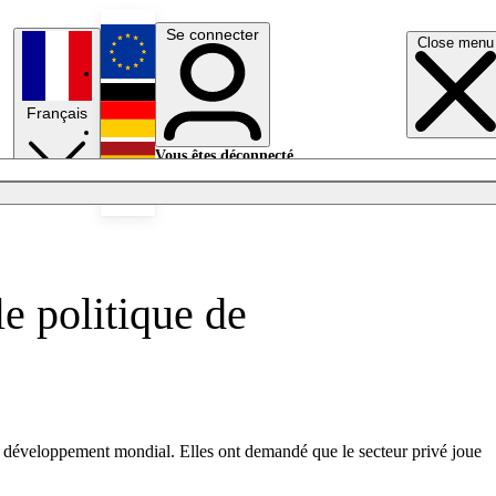
Se connecter
Close menu
English
Français
Deutsch
Vous êtes déconnecté.
Se connecter
Español
Lumières éteintes
le politique de
u développement mondial. Elles ont demandé que le secteur privé joue