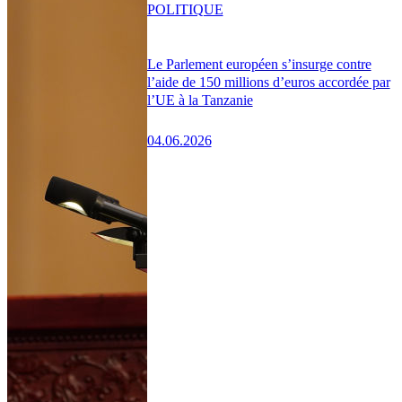
POLITIQUE
Le Parlement européen s’insurge contre
l’aide de 150 millions d’euros accordée par
l’UE à la Tanzanie
04.06.2026