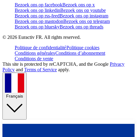
Bezoek ons op facebook
Bezoek ons op x
Bezoek ons op linkedin
Bezoek ons op youtube
Bezoek ons op rss-feed
Bezoek ons op instagram
Bezoek ons op mastodon
Bezoek ons op telegram
Bezoek ons op bluesky
Bezoek ons op threads
©
2026
Euractiv FR. All rights reserved.
Politique de confidentialité
Politique cookies
Conditions générales
Conditions d’abonnement
Conditions de vente
This site is protected by reCAPTCHA, and the Google
Privacy
Policy
and
Terms of Service
apply.
Français