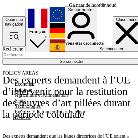
Ga naar de hoofdinhoud
Se connecter
Open sub
Close menu
English
navigation
Français
Deutsch
Vous êtes déconnecté.
Recherche
Se connecter
Español
Lumières éteintes
Se connecter
Rapporteur
Politique
Économie
Newsletters
Evénements
Em
POLICY AREAS
Des experts demandent à l’UE
Economie
d’intervenir pour la restitution
Politique
Agriculture et Alimentation
des œuvres d’art pillées durant
Santé
Technologies
la période coloniale
Energie, Environnement et Transport
Défense
Des experts demandent que les lignes directrices de l’UE soient
«