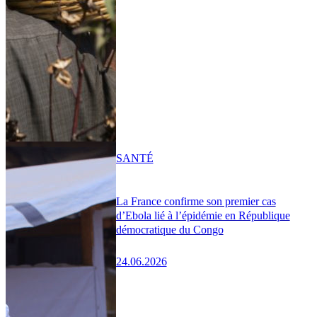
SANTÉ
La France confirme son premier cas
d’Ebola lié à l’épidémie en République
démocratique du Congo
24.06.2026