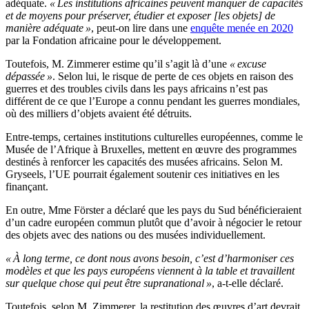
adéquate.
« Les institutions africaines peuvent manquer de capacités
et de moyens pour préserver, étudier et exposer [les objets] de
manière adéquate »
, peut-on lire dans une
enquête menée en 2020
par la Fondation africaine pour le développement.
Toutefois, M. Zimmerer estime qu’il s’agit là d’une
« excuse
dépassée »
. Selon lui, le risque de perte de ces objets en raison des
guerres et des troubles civils dans les pays africains n’est pas
différent de ce que l’Europe a connu pendant les guerres mondiales,
où des milliers d’objets avaient été détruits.
Entre-temps, certaines institutions culturelles européennes, comme le
Musée de l’Afrique à Bruxelles, mettent en œuvre des programmes
destinés à renforcer les capacités des musées africains. Selon M.
Gryseels, l’UE pourrait également soutenir ces initiatives en les
finançant.
En outre, Mme Förster a déclaré que les pays du Sud bénéficieraient
d’un cadre européen commun plutôt que d’avoir à négocier le retour
des objets avec des nations ou des musées individuellement.
« À long terme, ce dont nous avons besoin, c’est d’harmoniser ces
modèles et que les pays européens viennent à la table et travaillent
sur quelque chose qui peut être supranational »
, a-t-elle déclaré.
Toutefois, selon M. Zimmerer, la restitution des œuvres d’art devrait