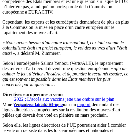
compétence des États membres et est une question sur laquelle l’UE
n’interfère pas, a indiqué un porte-parole de la Commission
européenne à EURACTIV.
Cependant, les experts et les eurodéputés demandent de plus en plus
à la Commission la mise en place d’un cadre européen sur le
rapatriement des œuvres d’art.
« Nous avons besoin d’un cadre transnational, car tout comme le
colonialisme était un projet européen, le vol des œuvres d’art l’était
aussi »
, a déclaré M. Zimmerer.
Selon l’eurodéputée Salima Yenbou (Verts/ALE), le rapatriement
des œuvres d’art devrait devenir une question européenne
« afin de
calmer le jeu, d’éviter l’hystérie et de prendre le recul nécessaire, ce
qui est souvent impossible dans les États membres les plus
concernés par la question »
.
Directives européennes à venir
2022 : L’accès aux vaccins jette une ombre sur le plan
Mme Yenbou est la rapporteure pour un
de partenariat UE-Afrique
rapport
demandant des
lignes directrices européennes sur la restitution des œuvres d’art
pillées qui devrait être voté en plénière en mars prochain.
Selon elle, les lignes directrices de l’UE pourraient aider à combler
le vide qui persiste dans les lois européennes et nationales et