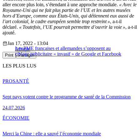
aller encore plus loin, s’étendant à une approche mondiale.
« Avec le
Royaume-Uni qui ne fait plus partie de l’UE et les autres musées
hors d’Europe, comme aux États-Unis, qui détiennent eux aussi de
l’art colonial, le cadre européen semble trop restreint »
, a-t-il
déclaré.
« Toutefois, l’UE pourrait permettre d’ouvrir la voie »
, a-t-il
ajouté.
Jan 17, 2022 - 13:04
Les PME françaises et allemandes s’opposent au
Afrique
ciblage publicitaire « invasif » de Google et Facebook
Print
Partager
LES PLUS LUS
PRO
SANTÉ
Sept pays votent contre le programme de santé de la Commission
24.07.2026
ÉCONOMIE
Merci la Chine : elle a sauvé l’économie mondiale