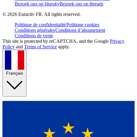
Bezoek ons op bluesky
Bezoek ons op threads
©
2026
Euractiv FR. All rights reserved.
Politique de confidentialité
Politique cookies
Conditions générales
Conditions d’abonnement
Conditions de vente
This site is protected by reCAPTCHA, and the Google
Privacy
Policy
and
Terms of Service
apply.
Français