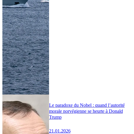
Le paradoxe du Nobel : quand l’autorité
morale norvégienne se heurte à Donald
Trump
21.01.2026