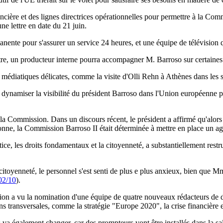
cière et des lignes directrices opérationnelles pour permettre à la Comm
ne lettre en date du 21 juin.
ente pour s'assurer un service 24 heures, et une équipe de télévision q
ttre, un producteur interne pourra accompagner M. Barroso sur certaines
médiatiques délicates, comme la visite d'Olli Rehn à Athènes dans les s
dynamiser la visibilité du président Barroso dans l'Union européenne
la Commission. Dans un discours récent, le président a affirmé qu'alors q
isbonne, la Commission Barroso II était déterminée à mettre en place un
ce, les droits fondamentaux et la citoyenneté, a substantiellement rest
toyenneté, le personnel s'est senti de plus e plus anxieux, bien que Mm
2/10
).
ion a vu la nomination d'une équipe de quatre nouveaux rédacteurs de di
ns transversales, comme la stratégie "Europe 2020", la crise financière e
s va également changer, car des prompteurs vont être installés dans la s