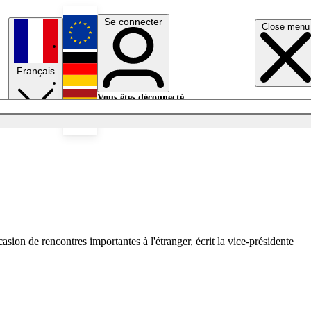
Se connecter
Close menu
English
Français
Deutsch
Vous êtes déconnecté.
Se connecter
Español
Lumières éteintes
ion de rencontres importantes à l'étranger, écrit la vice-présidente