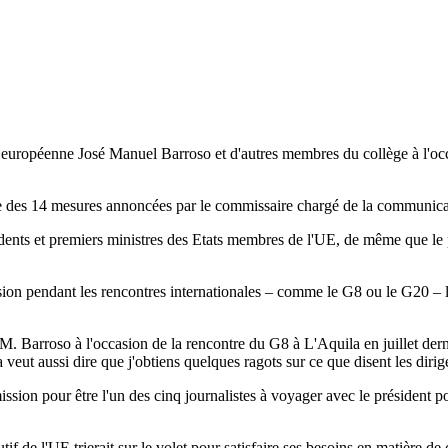
européenne José Manuel Barroso et d'autres membres du collège à l'occas
'une des 14 mesures annoncées par le commissaire chargé de la communic
idents et premiers ministres des Etats membres de l'UE, de même que le 
ssion pendant les rencontres internationales – comme le G8 ou le G20 – 
 Barroso à l'occasion de la rencontre du G8 à L'Aquila en juillet dernie
 veut aussi dire que j'obtiens quelques ragots sur ce que disent les diri
sion pour être l'un des cinq journalistes à voyager avec le président po
cutif de l'UE trierait sur le volet pour satisfaire ses besoins en matière 