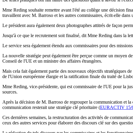
Mme Reding souhaite remettre avant l'été au collège une décision finan
travaillent avec M. Barroso et les autres commissaires, écrit-elle dans u
Le président aura également deux photographes attitrés de façon perman
Jusqu'à ce que le recrutement soit finalisé, dit Mme Reding dans la le
Le service sera également étendu aux commissaires pour des missions 
La nouvelle stratégie peut également être perçue comme un moyen de 
Conseil de l'UE et un ministre des affaires étrangères.
Mais cela fait également partie des nouveaux objectifs stratégiques de 
de l'Union européenne élargie et la ratification finale du traité de L
Mme Reding, vice-présidente, qui est commissaire de l'UE pour la justi
sources.
Après la décision de M. Barroso de regrouper la communication et la ci
communication resterait une stratégie clé prioritaire (
EURACTIV 15/0
Ces dernières semaines, la restructuration des activités de communicat
ceux des autres services pour élaborer des discours clé sur des questio
La rédaction de tels discours par les commissaires et les fonctionnaire