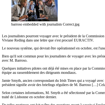
barroso embedded with journalists Correct.jpg
Les journalistes pourront voyager avec le président de la Commission 
Viviane Reding dans une lettre que s'est procuré EURACTIV.
Le nouveau système, qui devrait être opérationnel en octobre, est l
Bien qu'il soit commun pour les journalistes de voyager avec les prés
avec M. Barroso.
Quelques initiatives pilotes ont déjà été mises en place par la Commi
équipe au rassemblement des dirigeants mondiaux.
Jamie Smyth, ancien correspondant du Irish Times qui a voyagé avec M.
président signifie avoir des briefings réguliers de M. Barroso […] Cela
Selon certaines informations, M. Smyth a été sélectionné par la Commis
traité de Lisbonne en octobre dernier.
De telles pratiques ont fait naître des questions quant à savoir si l'exé