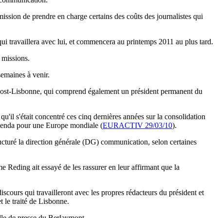
ission de prendre en charge certains des coûts des journalistes qui
ui travaillera avec lui, et commencera au printemps 2011 au plus tard.
 missions.
emaines à venir.
 post-Lisbonne, qui comprend également un président permanent du
u'il s'était concentré ces cinq dernières années sur la consolidation
 agenda pour une Europe mondiale (
EURACTIV 29/03/10
).
ructuré la direction générale (DG) communication, selon certaines
e Reding ait essayé de les rassurer en leur affirmant que la
scours qui travailleront avec les propres rédacteurs du président et
t le traité de Lisbonne.
alle de presse du Berlaymont.