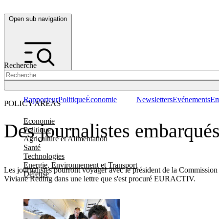
Open sub navigation
Recherche
Rapporteur
Politique
Économie
Newsletters
Evénements
Em
POLICY AREAS
Economie
Des journalistes embarqué
Politique
Agriculture et Alimentation
Santé
Technologies
Energie, Environnement et Transport
Les journalistes pourront voyager avec le président de la Commission 
Défense
Viviane Reding dans une lettre que s'est procuré EURACTIV.