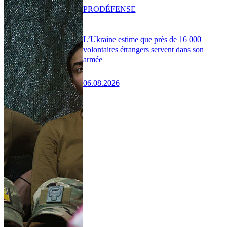
PRO
DÉFENSE
L’Ukraine estime que près de 16 000
volontaires étrangers servent dans son
armée
06.08.2026