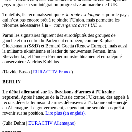
pays »
grâce à son intégration progressive au marché de l’UE.
Toutefois, ils reconnaissent que
« la route est longue »
pour le pays,
qui n’est pas encore prêt à rejoindre l’Union, mais permettra les
réformes nécessaires à la
« convergence avec l’UE ».
Parmi les signataires figurent des eurodéputés des groupes de
gauche et du centre du Parlement européen, comme Raphaël
Glucksmann (S&D) et Bernard Guetta (Renew Europe), mais aussi
la militante ukrainienne et leader du mouvement Femen, Inna
Shevchenko, et l’ancien Premier ministre lituanien et eurodéputé
conservateur Andrius Kubilius.
(Davide Basso |
EURACTIV France
)
BERLIN
Le débat allemand sur les livraisons d’armes à l’Ukraine
reprend.
Après l’attaque de la Russie contre l’Ukraine, des appels à
reconsidérer la livraison d’armes défensives à l’Ukraine ont émergé
en Allemagne. Le gouvernement, cependant, ne semble pas prêt à
revenir sur sa position.
Lire plus (en anglais).
(Julia Dahm |
EURACTIV Allemagne
)