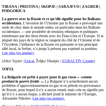
TIRANA | PRISTINA | SKOPJE | SARAJEVO | ZAGREB |
PODGORICA
La guerre avec la Russie et ce qu’elle signifie pour les Balkans
occidentaux.
L’invasion de l’Ukraine par la Russie a provoqué une
onde de choc dans le monde entier, en particulier dans les Balkans
occidentaux — une poudrière de tensions ethniques et politiques
entretenues par des liens étroits avec les États-Unis et l’Europe. Si la
plupart des pays de la région se rangent du côté de l’Ukraine et de
l’Occident, l’influence de la Russie est puissante et son principal
allié local, la Serbie, n’a jusqu’à présent pas exprimé sa position.
Lire plus (en anglais).
(Alice Taylor |
Exit.al
, Željko Trkanjec |
EURACTIV Croatie
)
SOFIA
La Bulgarie est prête à payer pour le gaz russe
« comme
pendant la guerre froide »
.
La Bulgarie n’a actuellement aucun
problème d’approvisionnement en gaz et en pétrole en provenance
de Russie, pour lequel il n’y a aucun retard, mais cela ne signifie pas
qu’il n’y a aucun risque, a déclaré jeudi le ministre de l’Énergie,
Alexander Nikolov.
Lire plus (en anglais).