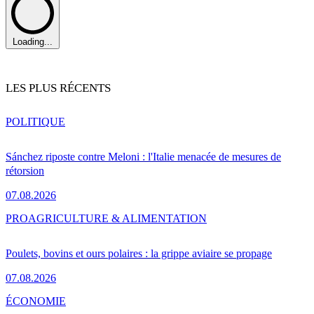
Loading...
LES PLUS RÉCENTS
POLITIQUE
Sánchez riposte contre Meloni : l'Italie menacée de mesures de
rétorsion
07.08.2026
PRO
AGRICULTURE & ALIMENTATION
Poulets, bovins et ours polaires : la grippe aviaire se propage
07.08.2026
ÉCONOMIE