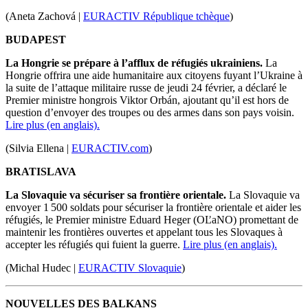
(
Aneta Zachová |
EURACTIV République tchèque
)
BUDAPEST
La Hongrie se prépare à l’afflux de réfugiés ukrainiens.
La
Hongrie offrira une aide humanitaire aux citoyens fuyant l’Ukraine à
la suite de l’attaque militaire russe de jeudi 24 février, a déclaré le
Premier ministre hongrois Viktor Orbán, ajoutant qu’il est hors de
question d’envoyer des troupes ou des armes dans son pays voisin.
Lire plus (en anglais).
(Silvia Ellena |
EURACTIV.com
)
BRATISLAVA
La Slovaquie va sécuriser sa frontière orientale.
La Slovaquie va
envoyer 1 500 soldats pour sécuriser la frontière orientale et aider les
réfugiés, le Premier ministre Eduard Heger (OĽaNO) promettant de
maintenir les frontières ouvertes et appelant tous les Slovaques à
accepter les réfugiés qui fuient la guerre.
Lire plus (en anglais).
(Michal Hudec |
EURACTIV Slovaquie
)
NOUVELLES DES BALKANS