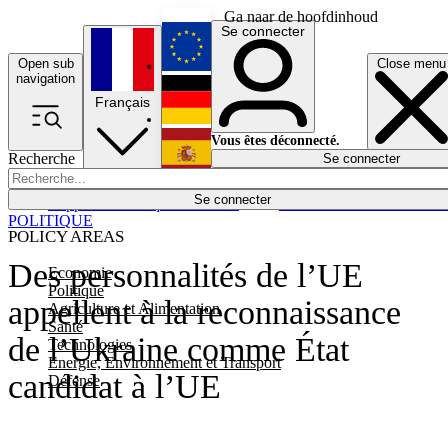
Ga naar de hoofdinhoud
Se connecter
Open sub
Close menu
English
navigation
Français
Deutsch
Vous êtes déconnecté.
Recherche
Se connecter
Español
Lumières éteintes
Se connecter
Rapporteur
Politique
Économie
Newsletters
Evénements
Em
POLITIQUE
POLICY AREAS
Des personnalités de l’UE
Economie
Politique
appellent à la reconnaissance
Agriculture et Alimentation
Santé
de l’Ukraine comme État
Technologies
Energie, Environnement et Transport
candidat à l’UE
Défense