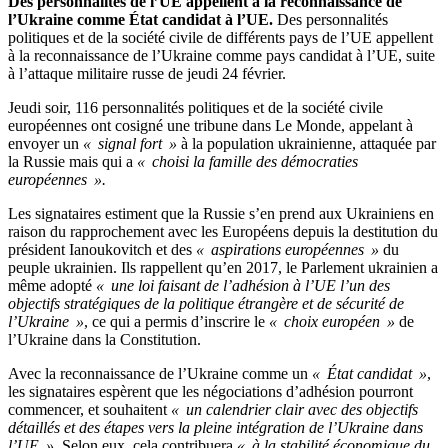
Des personnalités de l’UE appellent à la reconnaissance de
l’Ukraine comme État candidat à l’UE.
Des personnalités
politiques et de la société civile de différents pays de l’UE appellent
à la reconnaissance de l’Ukraine comme pays candidat à l’UE, suite
à l’attaque militaire russe de jeudi 24 février.
Jeudi soir, 116 personnalités politiques et de la société civile
européennes ont cosigné une tribune dans Le Monde, appelant à
envoyer un
« signal fort »
à la population ukrainienne, attaquée par
la Russie mais qui a
« choisi la famille des démocraties
européennes ».
Les signataires estiment que la Russie s’en prend aux Ukrainiens en
raison du rapprochement avec les Européens depuis la destitution du
président Ianoukovitch et des
« aspirations européennes »
du
peuple ukrainien. Ils rappellent qu’en 2017, le Parlement ukrainien a
même adopté
« une loi faisant de l’adhésion à l’UE l’un des
objectifs stratégiques de la politique étrangère et de sécurité de
l’Ukraine »
, ce qui a permis d’inscrire le
« choix européen »
de
l’Ukraine dans la Constitution.
Avec la reconnaissance de l’Ukraine comme un
« État candidat »
,
les signataires espèrent que les négociations d’adhésion pourront
commencer, et souhaitent
« un calendrier clair avec des objectifs
détaillés et des étapes vers la pleine intégration de l’Ukraine dans
l’UE ».
Selon eux, cela contribuera
« à la stabilité économique du