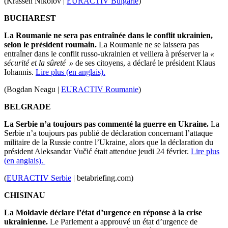
(Krassen Nikolov |
EURACTIV Bulgarie
)
BUCHAREST
La Roumanie ne sera pas entraînée dans le conflit ukrainien,
selon le président roumain.
La Roumanie ne se laissera pas
entraîner dans le conflit russo-ukrainien et veillera à préserver la
«
sécurité et la sûreté »
de ses citoyens, a déclaré le président Klaus
Iohannis.
Lire plus (en anglais).
(Bogdan Neagu |
EURACTIV Roumanie
)
BELGRADE
La Serbie n’a toujours pas commenté la guerre en Ukraine.
La
Serbie n’a toujours pas publié de déclaration concernant l’attaque
militaire de la Russie contre l’Ukraine, alors que la déclaration du
président Aleksandar Vučić était attendue jeudi 24 février.
Lire plus
(en anglais).
(
EURACTIV Serbie
| betabriefing.com)
CHISINAU
La Moldavie déclare l’état d’urgence en réponse à la crise
ukrainienne.
Le Parlement a approuvé un état d’urgence de