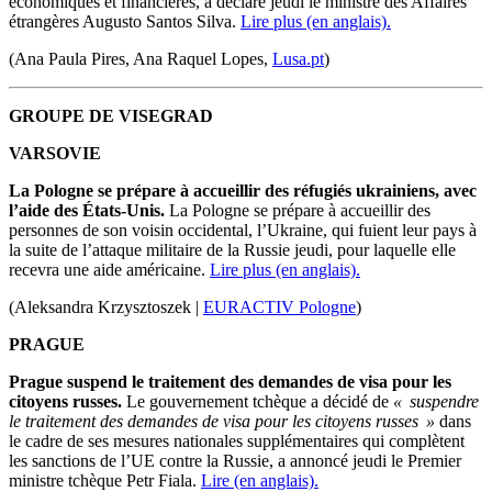
économiques et financières, a déclaré jeudi le ministre des Affaires
étrangères Augusto Santos Silva.
Lire plus (en anglais).
(Ana Paula Pires, Ana Raquel Lopes,
Lusa.pt
)
GROUPE DE VISEGRAD
VARSOVIE
La Pologne se prépare à accueillir des réfugiés ukrainiens, avec
l’aide des États-Unis.
La Pologne se prépare à accueillir des
personnes de son voisin occidental, l’Ukraine, qui fuient leur pays à
la suite de l’attaque militaire de la Russie jeudi, pour laquelle elle
recevra une aide américaine.
Lire plus (en anglais).
(Aleksandra Krzysztoszek |
EURACTIV Pologne
)
PRAGUE
Prague suspend le traitement des demandes de visa pour les
citoyens russes.
Le gouvernement tchèque a décidé de
« suspendre
le traitement des demandes de visa pour les citoyens russes »
dans
le cadre de ses mesures nationales supplémentaires qui complètent
les sanctions de l’UE contre la Russie, a annoncé jeudi le Premier
ministre tchèque Petr Fiala.
Lire (en anglais).