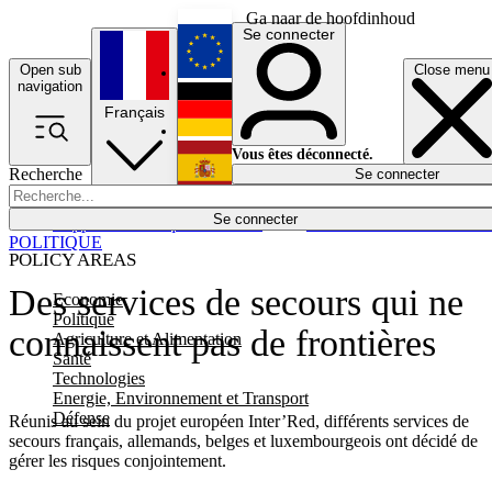
Ga naar de hoofdinhoud
Se connecter
Open sub
Close menu
English
navigation
Français
Deutsch
Vous êtes déconnecté.
Recherche
Se connecter
Español
Lumières éteintes
Se connecter
Rapporteur
Politique
Économie
Newsletters
Evénements
Em
POLITIQUE
POLICY AREAS
Des services de secours qui ne
Economie
Politique
connaissent pas de frontières
Agriculture et Alimentation
Santé
Technologies
Energie, Environnement et Transport
Défense
Réunis au sein du projet européen Inter’Red, différents services de
secours français, allemands, belges et luxembourgeois ont décidé de
gérer les risques conjointement.