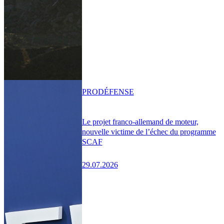
PRO
DÉFENSE
Le projet franco-allemand de moteur,
nouvelle victime de l’échec du programme
SCAF
29.07.2026