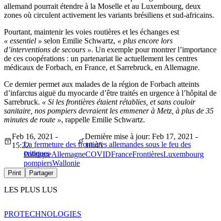
allemand pourrait étendre à la Moselle et au Luxembourg, deux
zones où circulent activement les variants brésiliens et sud-africains.
Pourtant, maintenir les voies routières et les échanges est
« essentiel »
selon Emilie Schwartz,
« plus encore lors
d’interventions de secours »
. Un exemple pour montrer l’importance
de ces coopérations : un partenariat lie actuellement les centres
médicaux de Forbach, en France, et Sarrebruck, en Allemagne.
Ce dernier permet aux malades de la région de Forbach atteints
d’infarctus aiguë du myocarde d’être traités en urgence à l’hôpital de
Sarrebruck.
« Si les frontières étaient rétablies, et sans couloir
sanitaire, nos pompiers devraient les emmener à Metz, à plus de 35
minutes de route »
, rappelle Emilie Schwartz.
Feb 16, 2021 -
Dernière mise à jour: Feb 17, 2021 -
La fermeture des frontières allemandes sous le feu des
15:22
10:45
critiques
Politique
Allemagne
COVID
France
Frontières
Luxembourg
pompiers
Wallonie
Print
Partager
LES PLUS LUS
PRO
TECHNOLOGIES