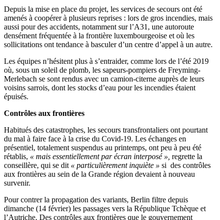
Depuis la mise en place du projet, les services de secours ont été
amenés à coopérer à plusieurs reprises : lors de gros incendies, mais
aussi pour des accidents, notamment sur l’A31, une autoroute
densément fréquentée à la frontière luxembourgeoise et où les
sollicitations ont tendance à basculer d’un centre d’appel à un autre.
Les équipes n’hésitent plus à s’entraider, comme lors de l’été 2019
où, sous un soleil de plomb, les sapeurs-pompiers de Freyming-
Merlebach se sont rendus avec un camion-citerne auprès de leurs
voisins sarrois, dont les stocks d’eau pour les incendies étaient
épuisés.
Contrôles aux frontières
Habitués des catastrophes, les secours transfrontaliers ont pourtant
du mal à faire face à la crise du Covid-19. Les échanges en
présentiel, totalement suspendus au printemps, ont peu à peu été
rétablis,
« mais essentiellement par écran interposé »,
regrette la
conseillère, qui se dit
« particulièrement inquiète »
si des contrôles
aux frontières au sein de la Grande région devaient à nouveau
survenir.
Pour contrer la propagation des variants, Berlin filtre depuis
dimanche (14 février) les passages vers la République Tchèque et
l’Autriche. Des contrôles aux frontières que le gouvernement