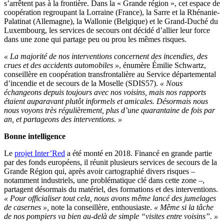
s’arrêtent pas à la frontière. Dans la « Grande région », cet espace de
coopération regroupant la Lorraine (France), la Sarre et la Rhénanie-
Palatinat (Allemagne), la Wallonie (Belgique) et le Grand-Duché du
Luxembourg, les services de secours ont décidé d’allier leur force
dans une zone qui partage peu ou prou les mêmes risques.
« La majorité de nos interventions concernent des incendies, des
crues et des accidents automobiles »
, énumère Émilie Schwartz,
conseillère en coopération transfrontalière au Service départemental
d’incendie et de secours de la Moselle (SDIS57).
« Nous
échangeons depuis toujours avec nos voisins, mais nos rapports
étaient auparavant plutôt informels et amicales. Désormais nous
nous voyons très régulièrement, plus d’une quarantaine de fois par
an, et partageons des interventions. »
Bonne intelligence
Le
projet Inter’Red
a été monté en 2018. Financé en grande partie
par des fonds européens, il réunit plusieurs services de secours de la
Grande Région qui, après avoir cartographié divers risques –
notamment industriels, une problématique clé dans cette zone –,
partagent désormais du matériel, des formations et des interventions.
« Pour officialiser tout cela, nous avons même lancé des jumelages
de casernes »,
note la conseillère, enthousiaste.
« Même si la tâche
de nos pompiers va bien au-delà de simple “visites entre voisins”. »