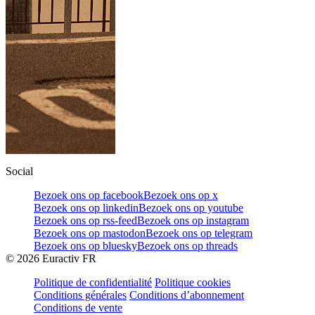
Social
Bezoek ons op facebook
Bezoek ons op x
Bezoek ons op linkedin
Bezoek ons op youtube
Bezoek ons op rss-feed
Bezoek ons op instagram
Bezoek ons op mastodon
Bezoek ons op telegram
Bezoek ons op bluesky
Bezoek ons op threads
©
2026
Euractiv FR
Politique de confidentialité
Politique cookies
Conditions générales
Conditions d’abonnement
Conditions de vente