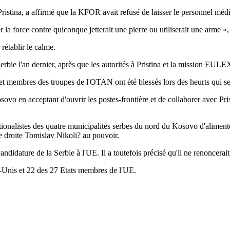
istina, a affirmé que la KFOR avait refusé de laisser le personnel médic
la force contre quiconque jetterait une pierre ou utiliserait une arme », 
rétablir le calme.
rbie l'an dernier, après que les autorités à Pristina et la mission EULEX
 et membres des troupes de l'OTAN ont été blessés lors des heurts qui se
osovo en acceptant d'ouvrir les postes-frontière et de collaborer avec Pri
onalistes des quatre municipalités serbes du nord du Kosovo d'alimenter 
e droite Tomislav Nikoli? au pouvoir.
andidature de la Serbie à l'UE. Il a toutefois précisé qu'il ne renoncera
-Unis et 22 des 27 Etats membres de l'UE.