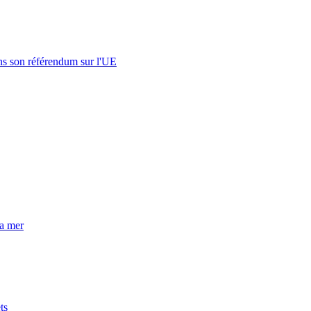
s son référendum sur l'UE
la mer
ts