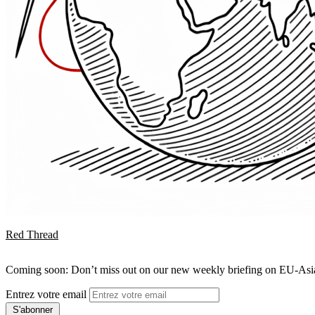
Red Thread
Coming soon: Don’t miss out on our new weekly briefing on EU-Asia 
Entrez votre email
S'abonner