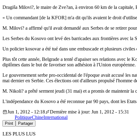
Dragiša Milovi?, le maire de Zve?an, à environ 60 km de la capitale, Pr
« Un commandant [de la KFOR] m'a dit qu'ils avaient le droit d'utiliser 
M. Milovi? a affirmé qu'il avait demandé aux Serbes de se retirer pour 
Les Serbes du Kosovo ont levé des barricades aux frontières avec la Se
Un policier kosovar a été tué dans une embuscade et plusieurs civiles
Plus tôt cette année, Belgrade a tenté d'apaiser ses relations avec le K
diplômes dans le but de favoriser son adhésion à l'Union européenne.
Le gouvernement serbe pro-occidental de l'époque avait accusé les nati
mai dernier en Serbie. Ces élections ont d'ailleurs propulsé l'homme d
M. Nikoli? a prêté serment jeudi (31 mai) et a promis de maintenir la c
L'indépendance du Kosovo a été reconnue par 90 pays, dont les Etats
Jun 1, 2012 - 12:18
Dernière mise à jour: Jun 1, 2012 - 15:31
Politique
Chine
International
Print
Partager
LES PLUS LUS