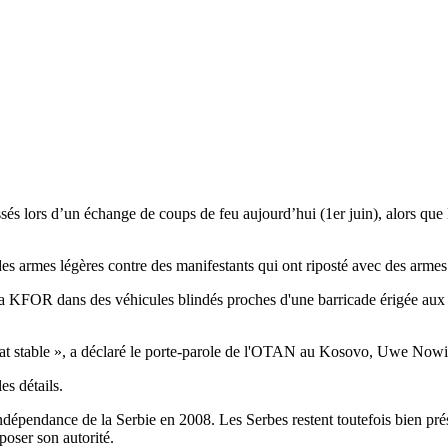
lors d’un échange de coups de feu aujourd’hui (1er juin), alors que les
s armes légères contre des manifestants qui ont riposté avec des armes
e la KFOR dans des véhicules blindés proches d'une barricade érigée aux
état stable », a déclaré le porte-parole de l'OTAN au Kosovo, Uwe Nowi
es détails.
indépendance de la Serbie en 2008. Les Serbes restent toutefois bien p
poser son autorité.