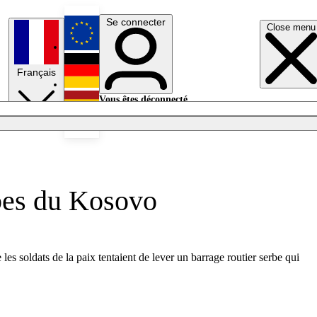
Se connecter
Close menu
English
Français
Deutsch
Vous êtes déconnecté.
Se connecter
Español
Lumières éteintes
rbes du Kosovo
s soldats de la paix tentaient de lever un barrage routier serbe qui