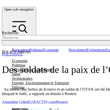
Open sub navigation
Recherche
Rapporteur
Politique
Économie
Newsletters
Evénements
Em
POLICY AREAS
POLITIQUE
Economie
Politique
Des soldats de la paix de 
Agriculture et Alimentation
Santé
Technologies
Energie, Environnement et Transport
Défense
Au moins cinq Serbes du Kosovo et un soldat de l’OTAN ont été blessés
bloquait le trafic, a rapporté un témoin à Reuters.
Amandine Gillet
EURACTIV.com
/
Reuters