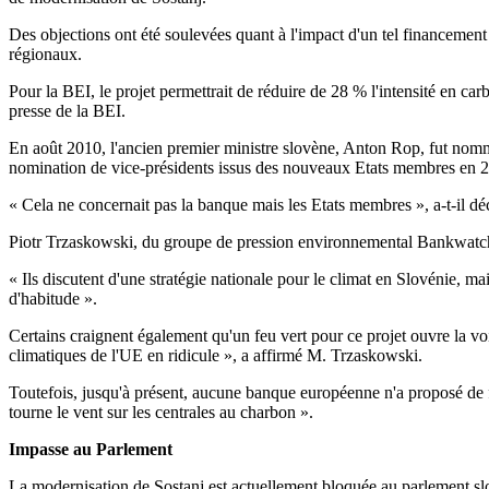
Des objections ont été soulevées quant à l'impact d'un tel financemen
régionaux.
Pour la BEI, le projet permettrait de réduire de 28 % l'intensité en c
presse de la BEI.
En août 2010, l'ancien premier ministre slovène, Anton Rop, fut nommé
nomination de vice-présidents issus des nouveaux Etats membres en 
« Cela ne concernait pas la banque mais les Etats membres », a-t-il dé
Piotr Trzaskowski, du groupe de pression environnemental Bankwatch, 
« Ils discutent d'une stratégie nationale pour le climat en Slovénie, ma
d'habitude ».
Certains craignent également qu'un feu vert pour ce projet ouvre la vo
climatiques de l'UE en ridicule », a affirmé M. Trzaskowski.
Toutefois, jusqu'à présent, aucune banque européenne n'a proposé de f
tourne le vent sur les centrales au charbon ».
Impasse au Parlement
La modernisation de Sostanj est actuellement bloquée au parlement slov