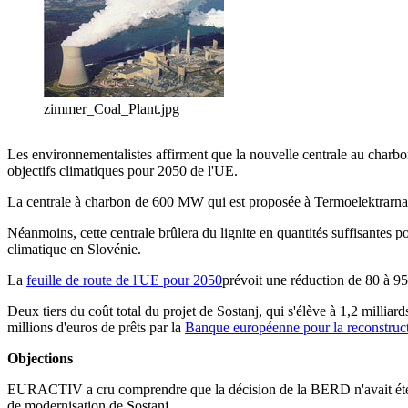
zimmer_Coal_Plant.jpg
Les environnementalistes affirment que la nouvelle centrale au charbon,
objectifs climatiques pour 2050 de l'UE.
La centrale à charbon de 600 MW qui est proposée à Termoelektrarna S
Néanmoins, cette centrale brûlera du lignite en quantités suffisantes 
climatique en Slovénie.
La
feuille de route de l'UE pour 2050
prévoit une réduction de 80 à 95
Deux tiers du coût total du projet de Sostanj, qui s'élève à 1,2 milliar
millions d'euros de prêts par la
Banque européenne pour la reconstruct
Objections
EURACTIV a cru comprendre que la décision de la BERD n'avait été pri
de modernisation de Sostanj.