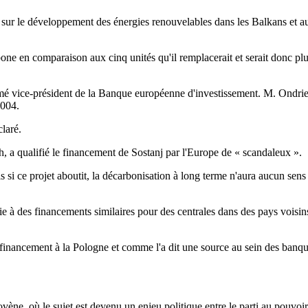
t sur le développement des énergies renouvelables dans les Balkans et 
arbone en comparaison aux cinq unités qu'il remplacerait et serait donc
 vice-président de la Banque européenne d'investissement. M. Ondriejic
2004.
claré.
a qualifié le financement de Sostanj par l'Europe de « scandaleux ».
is si ce projet aboutit, la décarbonisation à long terme n'aura aucun sens 
ie à des financements similaires pour des centrales dans des pays voisin
inancement à la Pologne et comme l'a dit une source au sein des banques
ène, où le sujet est devenu un enjeu politique entre le parti au pouvoir 