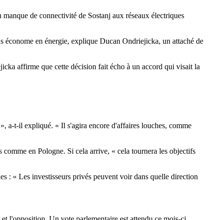
au manque de connectivité de Sostanj aux réseaux électriques
 plus économe en énergie, explique Ducan Ondriejicka, un attaché de
ka affirme que cette décision fait écho à un accord qui visait la
», a-t-il expliqué. « Il s'agira encore d'affaires louches, comme
s comme en Pologne. Si cela arrive, « cela tournera les objectifs
 : « Les investisseurs privés peuvent voir dans quelle direction
et l'opposition. Un vote parlementaire est attendu ce mois-ci.