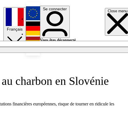
Se connecter
Close menu
English
Français
Deutsch
Vous êtes déconnecté.
Se connecter
Español
Lumières éteintes
 au charbon en Slovénie
utions financières européennes, risque de tourner en ridicule les