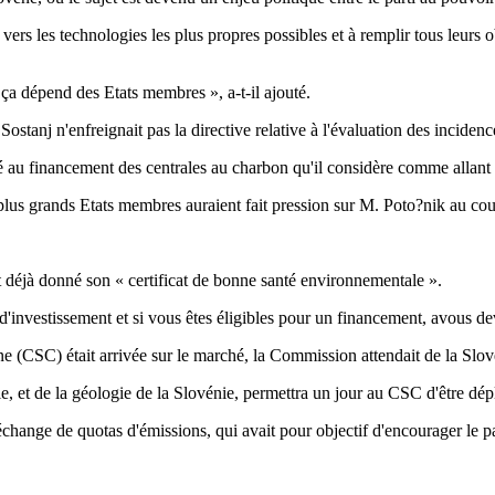
ers les technologies les plus propres possibles et à remplir tous leur
.
 ça dépend des Etats membres », a-t-il ajouté.
tanj n'enfreignait pas la directive relative à l'évaluation des incidenc
 au financement des centrales au charbon qu'il considère comme allant à
 grands Etats membres auraient fait pression sur M. Poto?nik au cours
 déjà donné son « certificat de bonne santé environnementale ».
d'investissement et si vous êtes éligibles pour un financement, avous deve
e (CSC) était arrivée sur le marché, la Commission attendait de la Slovéni
e, et de la géologie de la Slovénie, permettra un jour au CSC d'être dép
hange de quotas d'émissions, qui avait pour objectif d'encourager le pas