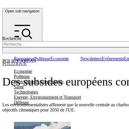
Open sub navigation
Recherche
Rapporteur
Politique
Économie
Newsletters
Evénements
Em
POLICY AREAS
POLITIQUE
Economie
Politique
Des subsides européens con
Agriculture et Alimentation
Santé
Technologies
Energie, Environnement et Transport
Défense
Les environnementalistes affirment que la nouvelle centrale au charbon,
objectifs climatiques pour 2050 de l'UE.