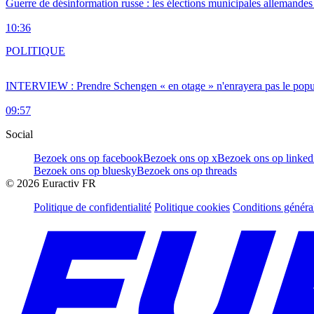
Guerre de désinformation russe : les élections municipales allemandes 
10:36
POLITIQUE
INTERVIEW : Prendre Schengen « en otage » n'enrayera pas le popu
09:57
Social
Bezoek ons op facebook
Bezoek ons op x
Bezoek ons op linked
Bezoek ons op bluesky
Bezoek ons op threads
©
2026
Euractiv FR
Politique de confidentialité
Politique cookies
Conditions généra