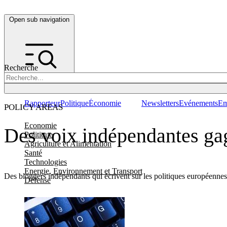
Open sub navigation
Recherche
Rapporteur
Politique
Économie
Newsletters
Evénements
Em
POLICY AREAS
Economie
Des voix indépendantes gag
Politique
Agriculture et Alimentation
Santé
Technologies
Energie, Environnement et Transport
Des bloggers indépendants qui écrivent sur les politiques européenne
Défense