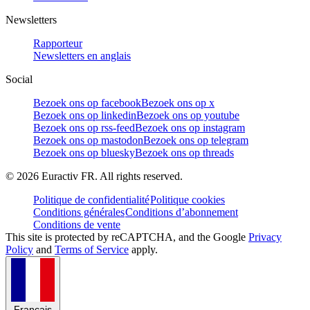
Newsletters
Rapporteur
Newsletters en anglais
Social
Bezoek ons op facebook
Bezoek ons op x
Bezoek ons op linkedin
Bezoek ons op youtube
Bezoek ons op rss-feed
Bezoek ons op instagram
Bezoek ons op mastodon
Bezoek ons op telegram
Bezoek ons op bluesky
Bezoek ons op threads
©
2026
Euractiv FR. All rights reserved.
Politique de confidentialité
Politique cookies
Conditions générales
Conditions d’abonnement
Conditions de vente
This site is protected by reCAPTCHA, and the Google
Privacy
Policy
and
Terms of Service
apply.
Français