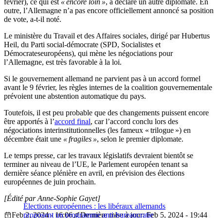
février), ce qui est
« encore loin »
, a déclaré un autre diplomate. En
outre, l’Allemagne n’a pas encore officiellement annoncé sa position
de vote, a-t-il noté.
Le ministère du Travail et des Affaires sociales, dirigé par Hubertus
Heil, du Parti social-démocrate (SPD, Socialistes et
Démocrateseuropéens), qui mène les négociations pour
l’Allemagne, est très favorable à la loi.
Si le gouvernement allemand ne parvient pas à un accord formel
avant le 9 février, les règles internes de la coalition gouvernementale
prévoient une abstention automatique du pays.
Toutefois, il est peu probable que des changements puissent encore
être apportés à l’
accord final
, car l’accord conclu lors des
négociations interinstitutionnelles (les fameux « trilogue ») en
décembre était une
« fragiles »
, selon le premier diplomate.
Le temps presse, car les travaux législatifs devraient bientôt se
terminer au niveau de l’UE, le Parlement européen tenant sa
dernière séance plénière en avril, en prévision des élections
européennes de juin prochain.
[Édité par Anne-Sophie Gayet]
Élections européennes : les libéraux allemands
Feb 2, 2024 - 16:06
proposent un programme anti-bureaucratie
Dernière mise à jour: Feb 5, 2024 - 19:44