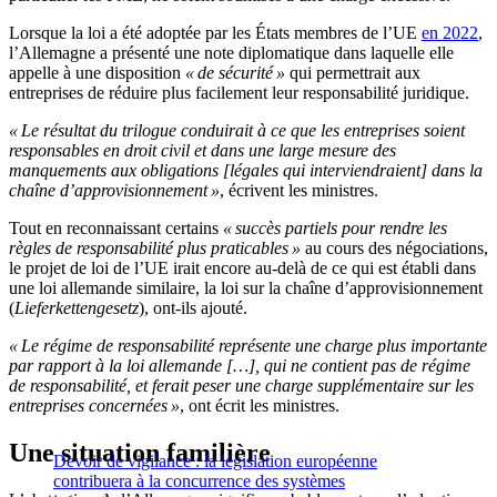
Lorsque la loi a été adoptée par les États membres de l’UE
en 2022
,
l’Allemagne a présenté une note diplomatique dans laquelle elle
appelle à une disposition
« de sécurité »
qui permettrait aux
entreprises de réduire plus facilement leur responsabilité juridique.
« Le résultat du trilogue conduirait à ce que les entreprises soient
responsables en droit civil et dans une large mesure des
manquements aux obligations [légales qui interviendraient] dans la
chaîne d’approvisionnement »
, écrivent les ministres.
Tout en reconnaissant certains
« succès partiels pour rendre les
règles de responsabilité plus praticables »
au cours des négociations,
le projet de loi de l’UE irait encore au-delà de ce qui est établi dans
une loi allemande similaire, la loi sur la chaîne d’approvisionnement
(
Lieferkettengesetz
), ont-ils ajouté.
« Le régime de responsabilité représente une charge plus importante
par rapport à la loi allemande […], qui ne contient pas de régime
de responsabilité, et ferait peser une charge supplémentaire sur les
entreprises concernées »
, ont écrit les ministres.
Une situation familière
Devoir de vigilance : la législation européenne
contribuera à la concurrence des systèmes