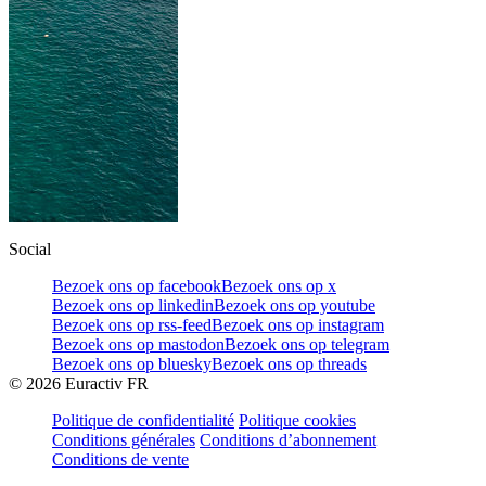
Social
Bezoek ons op facebook
Bezoek ons op x
Bezoek ons op linkedin
Bezoek ons op youtube
Bezoek ons op rss-feed
Bezoek ons op instagram
Bezoek ons op mastodon
Bezoek ons op telegram
Bezoek ons op bluesky
Bezoek ons op threads
©
2026
Euractiv FR
Politique de confidentialité
Politique cookies
Conditions générales
Conditions d’abonnement
Conditions de vente