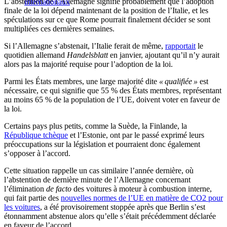
L’abstention de l’Allemagne signifie probablement que l’adoption
internationaux
finale de la loi dépend maintenant de la position de l’Italie, et les
spéculations sur ce que Rome pourrait finalement décider se sont
multipliées ces dernières semaines.
Si l’Allemagne s’abstenait, l’Italie ferait de même,
rapportait
le
quotidien allemand
Handelsblatt
en janvier, ajoutant qu’il n’y aurait
alors pas la majorité requise pour l’adoption de la loi.
Parmi les États membres, une large majorité dite
« qualifiée »
est
nécessaire, ce qui signifie que 55 % des États membres, représentant
au moins 65 % de la population de l’UE, doivent voter en faveur de
la loi.
Certains pays plus petits, comme la Suède, la Finlande, la
République tchèque
et l’Estonie, ont par le passé exprimé leurs
préoccupations sur la législation et pourraient donc également
s’opposer à l’accord.
Cette situation rappelle un cas similaire l’année dernière, où
l’abstention de dernière minute de l’Allemagne concernant
l’élimination
de facto
des voitures à moteur à combustion interne,
qui fait partie des
nouvelles normes de l’UE en matière de CO2 pour
les voitures
, a été provisoirement stoppée après que Berlin s’est
étonnamment abstenue alors qu’elle s’était précédemment déclarée
en faveur de l’accord.