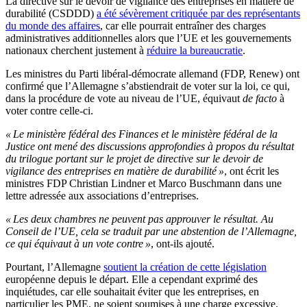
La directive sur le devoir de vigilance des entreprises en matière de
durabilité (CSDDD)
a été sévèrement critiquée par des représentants
du monde des affaires
, car elle pourrait entraîner des charges
administratives additionnelles alors que l’UE et les gouvernements
nationaux cherchent justement à
réduire la bureaucratie
.
Les ministres du Parti libéral-démocrate allemand (FDP, Renew) ont
confirmé que l’Allemagne s’abstiendrait de voter sur la loi, ce qui,
dans la procédure de vote au niveau de l’UE, équivaut
de facto
à
voter contre celle-ci.
« Le ministère fédéral des Finances et le ministère fédéral de la
Justice ont mené des discussions approfondies à propos du résultat
du trilogue portant sur le projet de directive sur le devoir de
vigilance des entreprises en matière de durabilité »
, ont écrit les
ministres FDP Christian Lindner et Marco Buschmann dans une
lettre adressée aux associations d’entreprises.
« Les deux chambres ne peuvent pas approuver le résultat. Au
Conseil de l’UE, cela se traduit par une abstention de l’Allemagne,
ce qui équivaut à un vote contre »
, ont-ils ajouté.
Pourtant, l’Allemagne
soutient la création de cette législation
européenne depuis le départ. Elle a cependant exprimé des
inquiétudes, car elle souhaitait éviter que les entreprises, en
particulier les PME, ne soient soumises à une charge excessive.