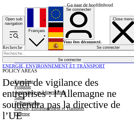
Ga naar de hoofdinhoud
Se connecter
Open sub
Close menu
English
navigation
Français
Deutsch
Vous êtes déconnecté.
Recherche
Se connecter
Español
Lumières éteintes
Se connecter
Rapporteur
Politique
Économie
Newsletters
Evénements
Em
ENERGIE, ENVIRONNEMENT ET TRANSPORT
POLICY AREAS
Devoir de vigilance des
Economie
Politique
entreprises : l’Allemagne ne
Agriculture et Alimentation
Santé
soutiendra pas la directive de
Technologies
Energie, Environnement et Transport
l’UE
Défense