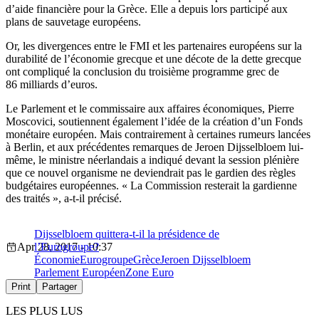
d’aide financière pour la Grèce. Elle a depuis lors participé aux
plans de sauvetage européens.
Or, les divergences entre le FMI et les partenaires européens sur la
durabilité de l’économie grecque et une décote de la dette grecque
ont compliqué la conclusion du troisième programme grec de
86 milliards d’euros.
Le Parlement et le commissaire aux affaires économiques, Pierre
Moscovici, soutiennent également l’idée de la création d’un Fonds
monétaire européen. Mais contrairement à certaines rumeurs lancées
à Berlin, et aux précédentes remarques de Jeroen Dijsselbloem lui-
même, le ministre néerlandais a indiqué devant la session plénière
que ce nouvel organisme ne deviendrait pas le gardien des règles
budgétaires européennes. « La Commission resterait la gardienne
des traités », a-t-il précisé.
Dijsselbloem quittera-t-il la présidence de
Apr 28, 2017 - 10:37
l’Eurogroupe?
Économie
Eurogroupe
Grèce
Jeroen Dijsselbloem
Parlement Européen
Zone Euro
Print
Partager
LES PLUS LUS