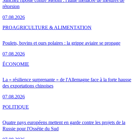
Sánchez riposte contre Meloni : l'Italie menacée de mesures de
rétorsion
07.08.2026
PRO
AGRICULTURE & ALIMENTATION
Poulets, bovins et ours polaires : la grippe aviaire se propage
07.08.2026
ÉCONOMIE
La « résilience surprenante » de l'Allemagne face à la forte hausse
des exportations chinoises
07.08.2026
POLITIQUE
Quatre pays européens mettent en garde contre les projets de la
Russie pour l'Ossétie du Sud