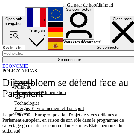
Ga naar de hoofdinhoud
Se connecter
Open sub
Close menu
English
navigation
Français
Deutsch
Vous êtes déconnecté.
Recherche
Se connecter
Español
Lumières éteintes
Se connecter
Rapporteur
Politique
Économie
Newsletters
Evénements
Em
ÉCONOMIE
POLICY AREAS
Dijsselbloem se défend face au
Economie
Politique
Parlement
Agriculture et Alimentation
Santé
Technologies
Energie, Environnement et Transport
Défense
Le président de l'Eurogroupe a fait l'objet de vives critiques au
Parlement européen, en raison de son rôle dans le programme de
sauvetage grec et de ses commentaires sur les États membres du
sud.u sud.