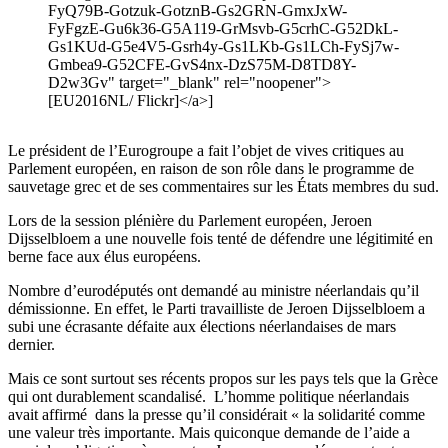
FyQ79B-Gotzuk-GotznB-Gs2GRN-GmxJxW-
FyFgzE-Gu6k36-G5A119-GrMsvb-G5crhC-G52DkL-
Gs1KUd-G5e4V5-Gsrh4y-Gs1LKb-Gs1LCh-FySj7w-
Gmbea9-G52CFE-GvS4nx-DzS75M-D8TD8Y-
D2w3Gv" target="_blank" rel="noopener">
[EU2016NL/ Flickr]</a>]
Le président de l’Eurogroupe a fait l’objet de vives critiques au
Parlement européen, en raison de son rôle dans le programme de
sauvetage grec et de ses commentaires sur les États membres du sud.
Lors de la session plénière du Parlement européen, Jeroen
Dijsselbloem a une nouvelle fois tenté de défendre une légitimité en
berne face aux élus européens.
Nombre d’eurodéputés ont demandé au ministre néerlandais qu’il
démissionne. En effet, le Parti travailliste de Jeroen Dijsselbloem a
subi une écrasante défaite aux élections néerlandaises de mars
dernier.
Mais ce sont surtout ses récents propos sur les pays tels que la Grèce
qui ont durablement scandalisé. L’homme politique néerlandais
avait affirmé dans la presse qu’il considérait « la solidarité comme
une valeur très importante. Mais quiconque demande de l’aide a