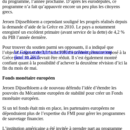
du programme, l’année prochaine. D’après les eurodéputés, ce
programme n’a fait qu’appauvrir encore un peu plus les citoyens
grecs.
Jeroen Dijsselbloem a cependant souligné les progrès réalisés depuis
la demande d’aide de la Grèce en 2010. Le pays a notamment
enregistré un excédent primaire (avant service de la dette) de 4,2 %
du PIB l’année dernière.
Pour trouver du soutien parmi ses opposants, il a indiqué que
Le Grèce enregistre un excédent primaire étonnement
l’objectif exigeant de 3,5 % du PIB d’excédent primaire imposé à la
élevé en 2016
Grèce pour 10 ans devrait être réduit. Il s’est également montré
confiant quant à la possibilité d’achever la deuxième révision d’ici la
fin du mois de mai.
Fonds monétaire européen
Jeroen Dijsselbloem a de nouveau défendu l’idée d’étendre les
pouvoirs du Mécanisme européen de stabilité pour créer un Fonds
monétaire européen.
Si un tel fonds était mis en place, les partenaires européens ne
dépendraient plus de l’expertise du FMI pour gérer les programmes
de sauvetage financier.
L’institution américaine a été invitée à prendre part au programme