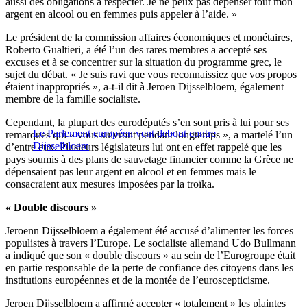
aussi des obligations à respecter. Je ne peux pas dépenser tout mon
argent en alcool ou en femmes puis appeler à l’aide. »
Le président de la commission affaires économiques et monétaires,
Roberto Gualtieri, a été l’un des rares membres a accepté ses
excuses et à se concentrer sur la situation du programme grec, le
sujet du débat. « Je suis ravi que vous reconnaissiez que vos propos
étaient inappropriés », a-t-il dit à Jeroen Dijsselbloem, également
membre de la famille socialiste.
Cependant, la plupart des eurodéputés s’en sont pris à lui pour ses
Le Parlement européen vent debout contre
remarques qui « vous suivront pendant longtemps », a martelé l’un
Dijsselbloem
d’entre eux. Plusieurs législateurs lui ont en effet rappelé que les
pays soumis à des plans de sauvetage financier comme la Grèce ne
dépensaient pas leur argent en alcool et en femmes mais le
consacraient aux mesures imposées par la troïka.
« Double discours »
Jeroenn Dijsselbloem a également été accusé d’alimenter les forces
populistes à travers l’Europe. Le socialiste allemand Udo Bullmann
a indiqué que son « double discours » au sein de l’Eurogroupe était
en partie responsable de la perte de confiance des citoyens dans les
institutions européennes et de la montée de l’euroscepticisme.
Jeroen Dijsselbloem a affirmé accepter « totalement » les plaintes