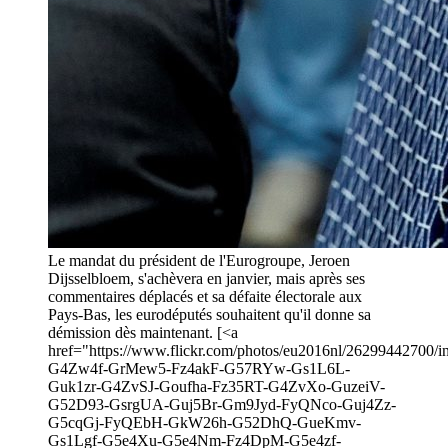
Le mandat du président de l'Eurogroupe, Jeroen
Dijsselbloem, s'achèvera en janvier, mais après ses
commentaires déplacés et sa défaite électorale aux
Pays-Bas, les eurodéputés souhaitent qu'il donne sa
démission dès maintenant. [<a
href="https://www.flickr.com/photos/eu2016nl/26299442700/in/
G4Zw4f-GrMew5-Fz4akF-G57RYw-Gs1L6L-
Guk1zr-G4ZvSJ-Goufha-Fz35RT-G4ZvXo-GuzeiV-
G52D93-GsrgUA-Guj5Br-Gm9Jyd-FyQNco-Guj4Zz-
G5cqGj-FyQEbH-GkW26h-G52DhQ-GueKmv-
Gs1Lgf-G5e4Xu-G5e4Nm-Fz4DpM-G5e4zf-