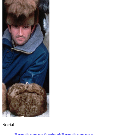
Social
Bezoek ons op facebook
Bezoek ons op x