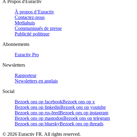
À Propos d'Euractiv
À propos d’Euractiv
Contactez-nous
Mediahuis
Communiqués de presse
Publicité politique
Abonnements
Euractiv Pro
Newsletters
Rapporteur
Newsletters en anglais
Social
Bezoek ons op facebook
Bezoek ons op x
Bezoek ons op linkedin
Bezoek ons op youtube
Bezoek ons op rss-feed
Bezoek ons op instagram
Bezoek ons op mastodon
Bezoek ons op telegram
Bezoek ons op bluesky
Bezoek ons op threads
©
2026
Euractiv FR. All rights reserved.