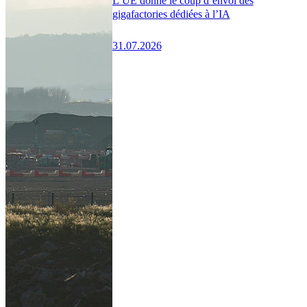
L’UE donne le coup d’envoi des
gigafactories dédiées à l’IA
31.07.2026