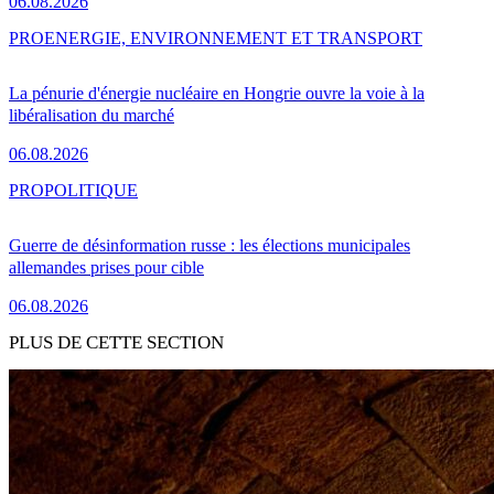
06.08.2026
PRO
ENERGIE, ENVIRONNEMENT ET TRANSPORT
La pénurie d'énergie nucléaire en Hongrie ouvre la voie à la
libéralisation du marché
06.08.2026
PRO
POLITIQUE
Guerre de désinformation russe : les élections municipales
allemandes prises pour cible
06.08.2026
PLUS DE CETTE SECTION