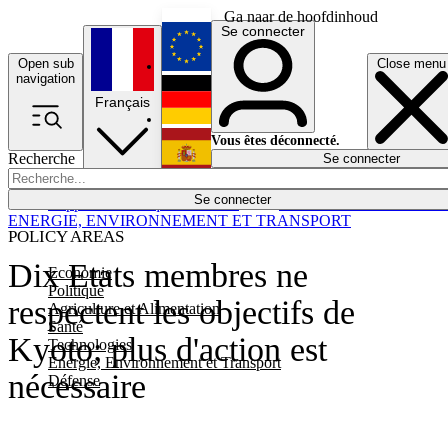
Ga naar de hoofdinhoud
Se connecter
Open sub
Close menu
English
navigation
Français
Deutsch
Vous êtes déconnecté.
Recherche
Se connecter
Español
Lumières éteintes
Se connecter
Rapporteur
Politique
Économie
Newsletters
Evénements
Em
ENERGIE, ENVIRONNEMENT ET TRANSPORT
POLICY AREAS
Dix Etats membres ne
Economie
Politique
respectent les objectifs de
Agriculture et Alimentation
Santé
Kyoto; plus d'action est
Technologies
Energie, Environnement et Transport
nécessaire
Défense