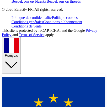
Bezoek ons op bluesky
Bezoek ons op threads
©
2026
Euractiv FR. All rights reserved.
Politique de confidentialité
Politique cookies
Conditions générales
Conditions d’abonnement
Conditions de vente
This site is protected by reCAPTCHA, and the Google
Privacy
Policy
and
Terms of Service
apply.
Français