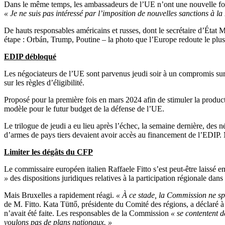
Dans le même temps, les ambassadeurs de l’UE n’ont une nouvelle fois 
« Je ne suis pas intéressé par l’imposition de nouvelles sanctions à la
De hauts responsables américains et russes, dont le secrétaire d’État 
étape : Orbán, Trump, Poutine – la photo que l’Europe redoute le plus
EDIP débloqué
Les négociateurs de l’UE sont parvenus jeudi soir à un compromis sur
sur les règles d’éligibilité.
Proposé pour la première fois en mars 2024 afin de stimuler la produc
modèle pour le futur budget de la défense de l’UE.
Le trilogue de jeudi a eu lieu après l’échec, la semaine dernière, des n
d’armes de pays tiers devaient avoir accès au financement de l’EDIP.
Limiter les dégâts du CFP
Le commissaire européen italien Raffaele Fitto s’est peut-être laissé
»
des dispositions juridiques relatives à la participation régionale da
Mais Bruxelles a rapidement réagi.
« À ce stade, la Commission ne spé
de M. Fitto. Kata Tüttő, présidente du Comité des régions, a déclaré 
n’avait été faite. Les responsables de la Commission
« se contentent d
voulons pas de plans nationaux. »