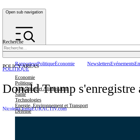
Open sub navigation
Recherche
Rapporteur
Politique
Économie
Newsletters
Evénements
Em
POLICY AREAS
POLITIQUE
Economie
Politique
Donald Trump s'enregistre
Agriculture et Alimentation
Santé
Technologies
Energie, Environnement et Transport
Nicoletta Ionta
EURACTIV.com
Défense