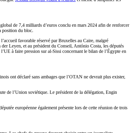
global de 7,4 milliards d’euros conclu en mars 2024 afin de renforcer
 position du bloc.
à l’accueil favorable réservé par Bruxelles au Caire, malgré
on der Leyen, et au président du Conseil, António Costa, les députés
 l’UE à faire pression sur al-Sissi concernant le bilan de l’Égypte en
chinois ont déclaré sans ambages que l’OTAN ne devrait plus exister,
hute de l’Union soviétique. Le président de la délégation, Engin
éputée européenne également présente lors de cette réunion de trois