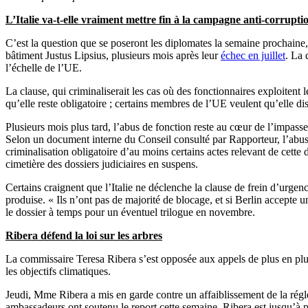
L’Italie va-t-elle vraiment mettre fin à la campagne anti-corrupti
C’est la question que se poseront les diplomates la semaine prochaine,
bâtiment Justus Lipsius, plusieurs mois après leur
échec en juillet
. La 
l’échelle de l’UE.
La clause, qui criminaliserait les cas où des fonctionnaires exploitent
qu’elle reste obligatoire ; certains membres de l’UE veulent qu’elle dis
Plusieurs mois plus tard, l’abus de fonction reste au cœur de l’impass
Selon un document interne du Conseil consulté par Rapporteur, l’abus 
criminalisation obligatoire d’au moins certains actes relevant de cette 
cimetière des dossiers judiciaires en suspens.
Certains craignent que l’Italie ne déclenche la clause de frein d’urgen
produise. « Ils n’ont pas de majorité de blocage, et si Berlin accepte
le dossier à temps pour un éventuel trilogue en novembre.
Ribera défend la loi sur les arbres
La commissaire Teresa Ribera s’est opposée aux appels de plus en plus
les objectifs climatiques.
Jeudi, Mme Ribera a mis en garde contre un affaiblissement de la régl
ambassadeurs ont soutenu le report cette semaine. Ribera est jusqu’à 