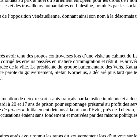
 candidats au prix annuel du Parlement européen pour les droits de l’ho
istes et des travailleurs humanitaires en Palestine, nominés par les soci
ures de l’opposition vénézuélienne, donnant ainsi son nom à la désormais 
s avoir tenu des propos controversés lors d’une visite au cabinet du 
rrigé les erreurs passées en matière d’immigration et réduit les arrivée
gradée de la ville. La présidente du groupe parlementaire des Verts, Ka
rte-parole du gouvernement, Stefan Kornelius, a déclaré plus tard que les
e.
mnation de deux ressortissants français par la justice iranienne et a d
rdi à 20 et 17 ans de prison pour espionnage présumé au profit des servi
e de procès ».
Initialement détenus à la prison d’Evin, près de Téhéran, i
accusations étaient sans fondement et motivées par des raisons politiques
ires après avoir rompu les rangs du gouvernement lors d’un vote sur le