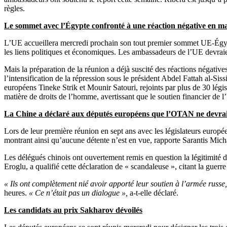
règles.
Le sommet avec l’Égypte confronté à une réaction négative en ma
L’UE accueillera mercredi prochain son tout premier sommet UE-Égypte,
les liens politiques et économiques. Les ambassadeurs de l’UE devraie
Mais la préparation de la réunion a déjà suscité des réactions négative
l’intensification de la répression sous le président Abdel Fattah al-Si
européens Tineke Strik et Mounir Satouri, rejoints par plus de 30 légis
matière de droits de l’homme, avertissant que le soutien financier de 
La Chine a déclaré aux députés européens que l’OTAN ne devrait
Lors de leur première réunion en sept ans avec les législateurs europé
montrant ainsi qu’aucune détente n’est en vue, rapporte Sarantis Mic
Les délégués chinois ont ouvertement remis en question la légitimité d
Eroglu, a qualifié cette déclaration de « scandaleuse », citant la guerr
« Ils ont complètement nié avoir apporté leur soutien à l’armée russe,
heures.
« Ce n’était pas un dialogue »,
a-t-elle déclaré.
Les candidats au prix Sakharov dévoilés