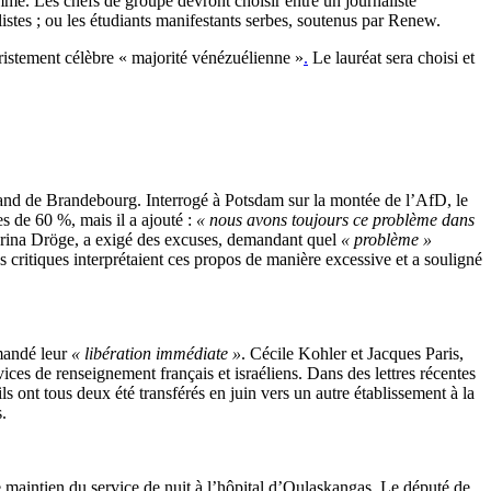
mme. Les chefs de groupe devront choisir entre un journaliste
alistes ; ou les étudiants manifestants serbes, soutenus par Renew.
tristement célèbre « majorité vénézuélienne »
.
Le lauréat sera choisi et
Land de Brandebourg. Interrogé à Potsdam sur la montée de l’AfD, le
s de 60 %, mais il a ajouté :
« nous avons toujours ce problème dans
tharina Dröge, a exigé des excuses, demandant quel
« problème »
 critiques interprétaient ces propos de manière excessive et a souligné
emandé leur
« libération immédiate »
. Cécile Kohler et Jacques Paris,
ces de renseignement français et israéliens. Dans des lettres récentes
ls ont tous deux été transférés en juin vers un autre établissement à la
.
 maintien du service de nuit à l’hôpital d’Oulaskangas. Le député de