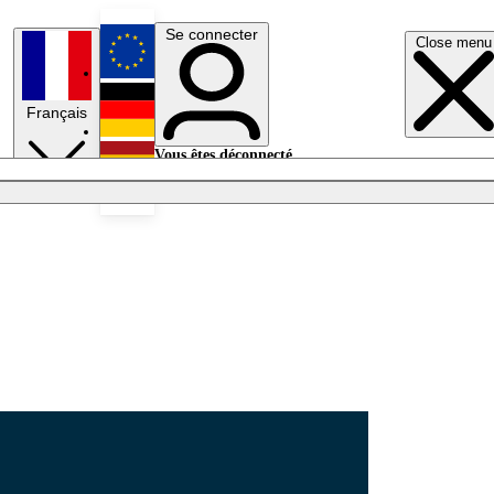
Se connecter
Close menu
English
Français
Deutsch
Vous êtes déconnecté.
Se connecter
Español
Lumières éteintes