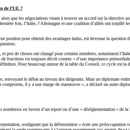
on de l’UE ?
 alors que les négociations visant à trouver un accord sur la directive 
dernière fois, l’Italie, l’Allemagne et une coalition d’alliés ont torpillé l
 leur position pour obtenir des avantages indus, est devenue la question
paraisse.
e, et peu de choses ont changé pour certains membres, notamment l’Itali
de fonctions est toujours décrit comme « d’une importance primordiale »
définition. Pour beaucoup autour de la table du Conseil, ce cycle est la 
ce, renvoyant le débat au niveau des dirigeants. Mais un diplomate estim
 un compromis, il y a une marge de manœuvre », a déclaré un autre diplom
 nombreux en faveur d’un report ou d’une « déréglementation » de la loi
ementation, soulignant que la déforestation
« reste une préoccupation ré
présent la seule commissaire à s’opposer ouvertement aux projets de sa