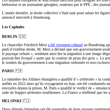
Les députés européens se sont réunis mercredi pour désigner les trois
biélorusse et un journaliste géorgien, soutenus par le PPE ; des journal
L’année dernière, la droite collective s’était unie pour saluer les fig
annoncé mercredi à Strasbourg.
Les Capitales
BERLIN
🇩🇪
Le chancelier Friedrich Merz
a été vivement critiqué
au Bundestag aprè
parti d’extrême droite, M. Merz a déclaré que son gouvernement avait co
le paysage urbain »
, semblant ainsi lier la migration à une image dé
pouvait être évoqué
« autre que la couleur de peau des gens »
. Le po
le soutien du gouvernement à une migration ordonnée et non exclusiv
PARIS
🇫🇷
Le ministère des Affaires étrangères a qualifié d’
« arbitraire »
la conda
arrêtés en 2022 alors qu’ils voyageaient en Iran, ont été condamnés ma
envoyées depuis la prison, M. Paris a qualifié le verdict de
« simulacr
suite de frappes aériennes israéliennes. La France a réaffirmé que les 
HELSINKI
🇫🇮
Deux députés finlandais ont été suspendus de leurs groupes parlementa