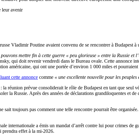
 leur avenir
t russe Vladimir Poutine avaient convenu de se rencontrer à Budapest à
 pouvons mettre fin à cette guerre « peu glorieuse » entre la Russie et 
nsky, qui doit revenir vendredi dans le Bureau ovale. Cette annonce 
ion américaine, qui ont une portée d’environ 1 000 miles et pourraient f
aluant cette annonce
comme
« une excellente nouvelle pour les peuples 
: la réunion prévue consoliderait le rôle de Budapest en tant que seul v
soler la Russie. Après des années de déclarations grandiloquentes et de
e sait toujours pas comment une telle rencontre pourrait être organisée. 
nale internationale a émis un mandat d’arrêt contre lui pour crimes de gu
ui prendra effet à la mi-2026.