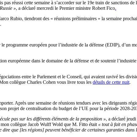
pas réussi cette semaine à s’accorder sur le 19e train de sanctions de
 Russie »
, a déclaré mercredi le Premier ministre Robert Fico
.
Marco Rubio, tiendront des « réunions préliminaires » la semaine procha
.
 le programme européen pour l’industrie de la défense (EDIP), d’un mont
tion européenne dans le domaine de la défense et de soutenir l’industr
égociations entre le Parlement et le Conseil, qui avaient ravivé les divisi
 Mon collègue Charles Cohen vous livre tous les
détails de cette nuit
.
 emporter. Après une semaine de réunions tendues avec les dirigeants rég
ns son projet de centralisation du budget de l’UE pour la période 2028-20
cule pas sur les différents éléments de la proposition »
, a déclaré jeud
à mon collègue Jacob Wulff Wold que M. Fitto était
« tout à fait en pha
e dire que [les régions] peuvent bénéficier de certaines garanties dans