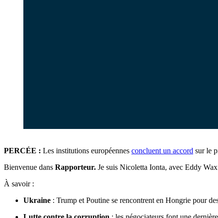
PERCÉE :
Les institutions européennes
concluent un accord
sur le 
Bienvenue dans
Rapporteur.
Je suis Nicoletta Ionta, avec Eddy Wa
À savoir :
Ukraine
: Trump et Poutine se rencontrent en Hongrie pour des
Lutte contre la corruption
: les négociateurs font une dernièr