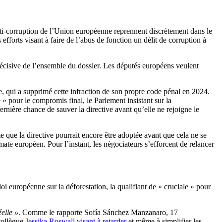
anti-corruption de l’Union européenne reprennent discrètement dans le
es efforts visant à faire de l’abus de fonction un délit de corruption à
 décisive de l’ensemble du dossier. Les députés européens veulent
e, qui a supprimé cette infraction de son propre code pénal en 2024.
 pour le compromis final, le Parlement insistant sur la
dernière chance de sauver la directive avant qu’elle ne rejoigne le
e que la directive pourrait encore être adoptée avant que cela ne se
ate européen. Pour l’instant, les négociateurs s’efforcent de relancer
 européenne sur la déforestation, la qualifiant de « cruciale » pour
elle »
. Comme le rapporte Sofía Sánchez Manzanaro, 17
 collègue
Jessika Roswall visant à retarder
et même à simplifier les