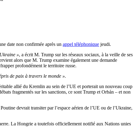
 une date non confirmée après un
appel téléphonique
jeudi.
l’Ukraine »
, a écrit M. Trump sur les réseaux sociaux, à la veille de ses
intervient alors que M. Trump examine également une demande
rapper profondément le territoire russe.
épris de paix à travers le monde ».
éritable allié du Kremlin au sein de l’UE et porterait un nouveau coup
 débats fragmentés sur les sanctions, ce sont Trump et Orbán – et non
Poutine devrait transiter par l’espace aérien de l’UE ou de l’Ukraine,
erre. La Hongrie a toutefois officiellement notifié aux Nations unies