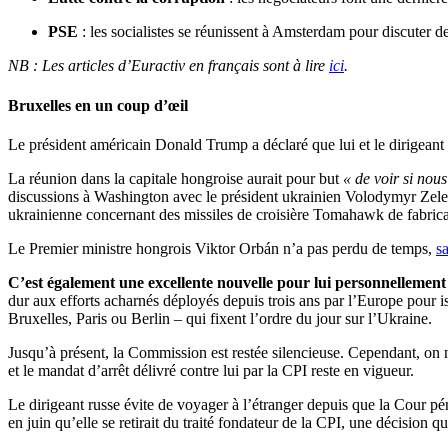
PSE
: les socialistes se réunissent à Amsterdam pour discuter de
NB : Les articles d’Euractiv en français sont à lire
ici
.
Bruxelles en un coup d’œil
Le président américain Donald Trump a déclaré que lui et le dirigean
La réunion dans la capitale hongroise aurait pour but
« de voir si nous
discussions à Washington avec le président ukrainien Volodymyr Zele
ukrainienne concernant des missiles de croisière Tomahawk de fabricat
Le Premier ministre hongrois Viktor Orbán n’a pas perdu de temps,
s
C’est également une excellente nouvelle pour lui personnellement
dur aux efforts acharnés déployés depuis trois ans par l’Europe pour i
Bruxelles, Paris ou Berlin – qui fixent l’ordre du jour sur l’Ukraine.
Jusqu’à présent, la Commission est restée silencieuse. Cependant, on n
et le mandat d’arrêt délivré contre lui par la CPI reste en vigueur.
Le dirigeant russe évite de voyager à l’étranger depuis que la Cour pé
en juin qu’elle se retirait du traité fondateur de la CPI, une décision q