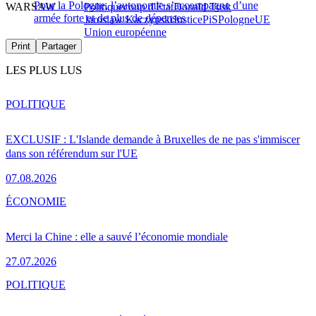
Pour la Pologne, l’autonomie s’accompagne d’une
WARSAW
Politique
coup d'Etat
Donald Tusk
armée forte et de plus de dépenses
Jaroslaw Kaczynski
Justice
PiS
Pologne
UE
Union européenne
Print
Partager
LES PLUS LUS
POLITIQUE
EXCLUSIF : L'Islande demande à Bruxelles de ne pas s'immiscer
dans son référendum sur l'UE
07.08.2026
ÉCONOMIE
Merci la Chine : elle a sauvé l’économie mondiale
27.07.2026
POLITIQUE