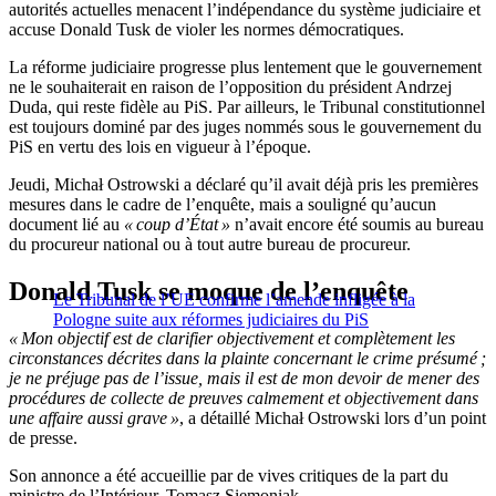
autorités actuelles menacent l’indépendance du système judiciaire et
accuse Donald Tusk de violer les normes démocratiques.
La réforme judiciaire progresse plus lentement que le gouvernement
ne le souhaiterait en raison de l’opposition du président Andrzej
Duda, qui reste fidèle au PiS. Par ailleurs, le Tribunal constitutionnel
est toujours dominé par des juges nommés sous le gouvernement du
PiS en vertu des lois en vigueur à l’époque.
Jeudi, Michał Ostrowski a déclaré qu’il avait déjà pris les premières
mesures dans le cadre de l’enquête, mais a souligné qu’aucun
document lié au
« coup d’État »
n’avait encore été soumis au bureau
du procureur national ou à tout autre bureau de procureur.
Donald Tusk se moque de l’enquête
Le Tribunal de l’UE confirme l’amende infligée à la
Pologne suite aux réformes judiciaires du PiS
« Mon objectif est de clarifier objectivement et complètement les
circonstances décrites dans la plainte concernant le crime présumé ;
je ne préjuge pas de l’issue, mais il est de mon devoir de mener des
procédures de collecte de preuves calmement et objectivement dans
une affaire aussi grave »
, a détaillé Michał Ostrowski lors d’un point
de presse.
Son annonce a été accueillie par de vives critiques de la part du
ministre de l’Intérieur, Tomasz Siemoniak.