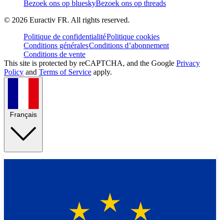
Bezoek ons op bluesky
Bezoek ons op threads
©
2026
Euractiv FR. All rights reserved.
Politique de confidentialité
Politique cookies
Conditions générales
Conditions d’abonnement
Conditions de vente
This site is protected by reCAPTCHA, and the Google
Privacy
Policy
and
Terms of Service
apply.
Français