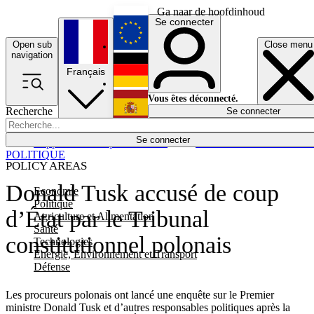
Ga naar de hoofdinhoud
Se connecter
Open sub
Close menu
English
navigation
Français
Deutsch
Vous êtes déconnecté.
Recherche
Se connecter
Español
Lumières éteintes
Se connecter
Rapporteur
Politique
Économie
Newsletters
Evénements
Em
POLITIQUE
POLICY AREAS
Donald Tusk accusé de coup
Economie
Politique
d’État par le Tribunal
Agriculture et Alimentation
Santé
constitutionnel polonais
Technologies
Energie, Environnement et Transport
Défense
Les procureurs polonais ont lancé une enquête sur le Premier
ministre Donald Tusk et d’autres responsables politiques après la