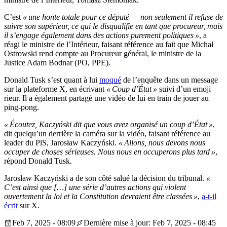
C’est
« une honte totale pour ce député — non seulement il refuse de
suivre son supérieur, ce qui le disqualifie en tant que procureur, mais
il s’engage également dans des actions purement politiques »
, a
réagi le ministre de l’Intérieur, faisant référence au fait que Michał
Ostrowski rend compte au Procureur général, le ministre de la
Justice Adam Bodnar (PO, PPE).
Donald Tusk s’est quant à lui
moqué
de l’enquête dans un message
sur la plateforme X, en écrivant
« Coup d’État »
suivi d’un emoji
rieur. Il a également partagé une vidéo de lui en train de jouer au
ping-pong.
« Écoutez, Kaczyński dit que vous avez organisé un coup d’État »
,
dit quelqu’un derrière la caméra sur la vidéo, faisant référence au
leader du PiS, Jarosław Kaczyński.
« Allons, nous devons nous
occuper de choses sérieuses. Nous nous en occuperons plus tard »
,
répond Donald Tusk.
Jarosław Kaczyński a de son côté salué la décision du tribunal.
«
C’est ainsi que […] une série d’autres actions qui violent
ouvertement la loi et la Constitution devraient être classées »
,
a-t-il
écrit
sur X.
Feb 7, 2025 - 08:09
Dernière mise à jour: Feb 7, 2025 - 08:45