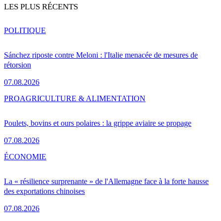
LES PLUS RÉCENTS
POLITIQUE
Sánchez riposte contre Meloni : l'Italie menacée de mesures de
rétorsion
07.08.2026
PRO
AGRICULTURE & ALIMENTATION
Poulets, bovins et ours polaires : la grippe aviaire se propage
07.08.2026
ÉCONOMIE
La « résilience surprenante » de l'Allemagne face à la forte hausse
des exportations chinoises
07.08.2026