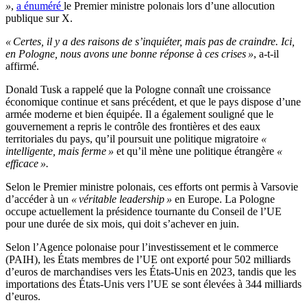
»
,
a énuméré
le Premier ministre polonais lors d’une allocution
publique sur X.
« Certes, il y a des raisons de s’inquiéter, mais pas de craindre. Ici,
en Pologne, nous avons une bonne réponse à ces crises »
, a-t-il
affirmé.
Donald Tusk a rappelé que la Pologne connaît une croissance
économique continue et sans précédent, et que le pays dispose d’une
armée moderne et bien équipée. Il a également souligné que le
gouvernement a repris le contrôle des frontières et des eaux
territoriales du pays, qu’il poursuit une politique migratoire
«
intelligente, mais ferme »
et qu’il mène une politique étrangère
«
efficace ».
Selon le Premier ministre polonais, ces efforts ont permis à Varsovie
d’accéder à un
« véritable leadership »
en Europe. La Pologne
occupe actuellement la présidence tournante du Conseil de l’UE
pour une durée de six mois, qui doit s’achever en juin.
Selon l’Agence polonaise pour l’investissement et le commerce
(PAIH), les États membres de l’UE ont exporté pour 502 milliards
d’euros de marchandises vers les États-Unis en 2023, tandis que les
importations des États-Unis vers l’UE se sont élevées à 344 milliards
d’euros.