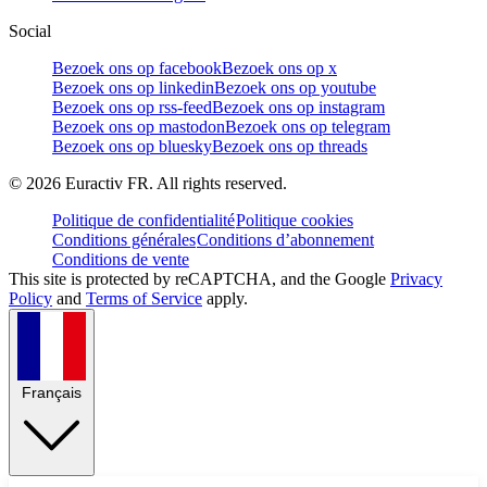
Social
Bezoek ons op facebook
Bezoek ons op x
Bezoek ons op linkedin
Bezoek ons op youtube
Bezoek ons op rss-feed
Bezoek ons op instagram
Bezoek ons op mastodon
Bezoek ons op telegram
Bezoek ons op bluesky
Bezoek ons op threads
©
2026
Euractiv FR. All rights reserved.
Politique de confidentialité
Politique cookies
Conditions générales
Conditions d’abonnement
Conditions de vente
This site is protected by reCAPTCHA, and the Google
Privacy
Policy
and
Terms of Service
apply.
Français