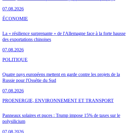
07.08.2026
ÉCONOMIE
La « résilience surprenante » de l'Allemagne face à la forte hausse
des exportations chinoises
07.08.2026
POLITIQUE
Quatre pays européens mettent en garde contre les projets de la
Russie pour l'Ossétie du Sud
07.08.2026
PRO
ENERGIE, ENVIRONNEMENT ET TRANSPORT
Panneaux solaires et puces : Trump impose 15% de taxes sur le
polysilicium
07.08.2026