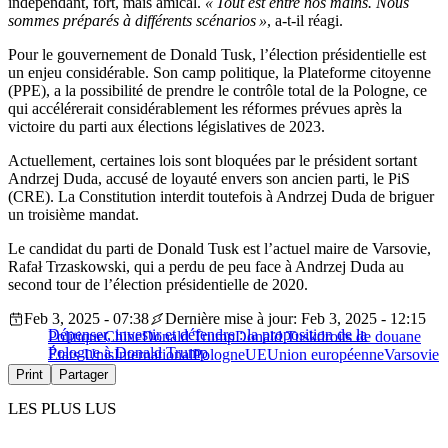
indépendant, fort, mais amical.
« Tout est entre nos mains. Nous
sommes préparés à différents scénarios »
, a-t-il réagi.
Pour le gouvernement de Donald Tusk, l’élection présidentielle est
un enjeu considérable. Son camp politique, la Plateforme citoyenne
(PPE), a la possibilité de prendre le contrôle total de la Pologne, ce
qui accélérerait considérablement les réformes prévues après la
victoire du parti aux élections législatives de 2023.
Actuellement, certaines lois sont bloquées par le président sortant
Andrzej Duda, accusé de loyauté envers son ancien parti, le PiS
(CRE). La Constitution interdit toutefois à Andrzej Duda de briguer
un troisième mandat.
Le candidat du parti de Donald Tusk est l’actuel maire de Varsovie,
Rafał Trzaskowski, qui a perdu de peu face à Andrzej Duda au
second tour de l’élection présidentielle de 2020.
Feb 3, 2025 - 07:38
Dernière mise à jour: Feb 3, 2025 - 12:15
Dépenser, investir et défendre : la proposition de la
Politique
Chine
Donald Trump
Donald Tusk
droits de douane
Pologne à Donald Trump
États-Unis
International
Pologne
UE
Union européenne
Varsovie
Print
Partager
LES PLUS LUS