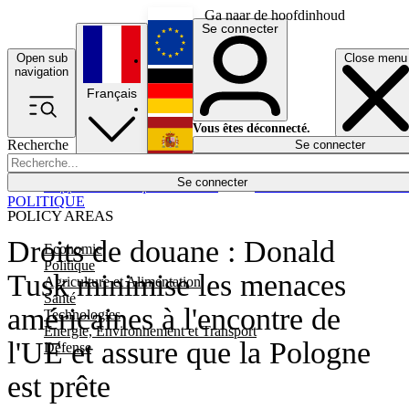
Ga naar de hoofdinhoud
Se connecter
Open sub
Close menu
English
navigation
Français
Deutsch
Vous êtes déconnecté.
Recherche
Se connecter
Español
Lumières éteintes
Se connecter
Rapporteur
Politique
Économie
Newsletters
Evénements
Em
POLITIQUE
POLICY AREAS
Droits de douane : Donald
Economie
Politique
Tusk minimise les menaces
Agriculture et Alimentation
Santé
américaines à l'encontre de
Technologies
Energie, Environnement et Transport
l'UE et assure que la Pologne
Défense
est prête