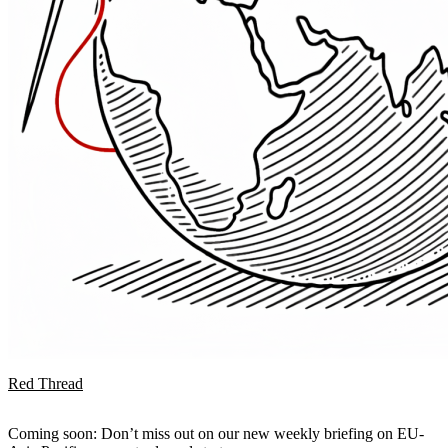
Red Thread
Coming soon: Don’t miss out on our new weekly briefing on EU-