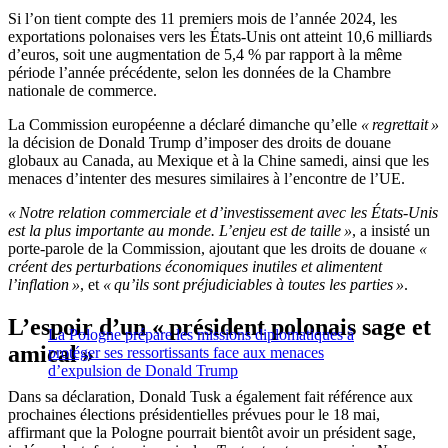
Si l’on tient compte des 11 premiers mois de l’année 2024, les
exportations polonaises vers les États-Unis ont atteint 10,6 milliards
d’euros, soit une augmentation de 5,4 % par rapport à la même
période l’année précédente, selon les données de la Chambre
nationale de commerce.
La Commission européenne a déclaré dimanche qu’elle
« regrettait »
la décision de Donald Trump d’imposer des droits de douane
globaux au Canada, au Mexique et à la Chine samedi, ainsi que les
menaces d’intenter des mesures similaires à l’encontre de l’UE.
« Notre relation commerciale et d’investissement avec les États-Unis
est la plus importante au monde. L’enjeu est de taille »
, a insisté un
porte-parole de la Commission, ajoutant que les droits de douane
«
créent des perturbations économiques inutiles et alimentent
l’inflation »
, et
« qu’ils sont préjudiciables à toutes les parties »
.
L’espoir d’un « président polonais sage et
La Pologne prépare les missions diplomatiques à
amical »
protéger ses ressortissants face aux menaces
d’expulsion de Donald Trump
Dans sa déclaration, Donald Tusk a également fait référence aux
prochaines élections présidentielles prévues pour le 18 mai,
affirmant que la Pologne pourrait bientôt avoir un président sage,