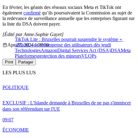
En février, les géants des réseaux sociaux Meta et TikTok ont
également
confirmé
qu’ils poursuivaient la Commission au sujet de
la redevance de surveillance annuelle que les entreprises figurant sur
la liste du DSA doivent payer.
[Édité par Anne-Sophie Gayet]
TikTok Lite : Bruxelles pourrait suspendre le système «
Apr 27, 2024 - 09:00
addictif » de récompense des utilisateurs dès jeudi
Technologies
Amazon
Digital Services Act (DSA)
DSA
Meta
Plateformes
protection des mineurs
VLOPs
Print
Partager
LES PLUS LUS
POLITIQUE
EXCLUSIF : L'Islande demande à Bruxelles de ne pas s'immiscer
dans son référendum sur l'UE
09:07
ÉCONOMIE