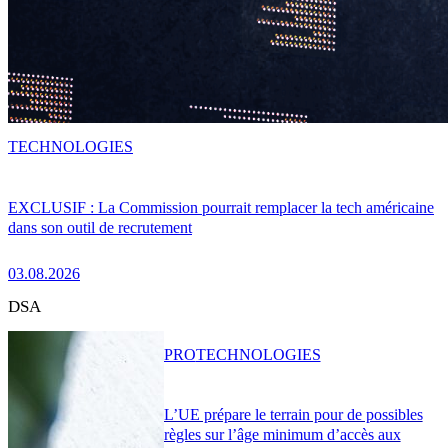
TECHNOLOGIES
EXCLUSIF : La Commission pourrait remplacer la tech américaine
dans son outil de recrutement
03.08.2026
DSA
PRO
TECHNOLOGIES
L’UE prépare le terrain pour de possibles
règles sur l’âge minimum d’accès aux