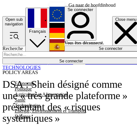
Ga naar de hoofdinhoud
Se connecter
Open sub
Close menu
English
navigation
Français
Deutsch
Vous êtes déconnecté.
Recherche
Se connecter
Español
Lumières éteintes
Se connecter
Rapporteur
Politique
Économie
Newsletters
Evénements
Em
TECHNOLOGIES
POLICY AREAS
DSA : Shein désigné comme
Economie
Politique
une « très grande plateforme »
Agriculture et Alimentation
Santé
présentant des « risques
Technologies
Energie, Environnement et Transport
systémiques »
Défense