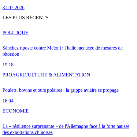
31.07.2026
LES PLUS RÉCENTS
POLITIQUE
Sánchez riposte contre Meloni : l'Italie menacée de mesures de
rétorsion
19:18
PRO
AGRICULTURE & ALIMENTATION
Poulets, bovins et ours polaires : la grippe aviaire se propage
16:04
ÉCONOMIE
La « résilience surprenante » de l'Allemagne face à la forte hausse
des exportations chinoises