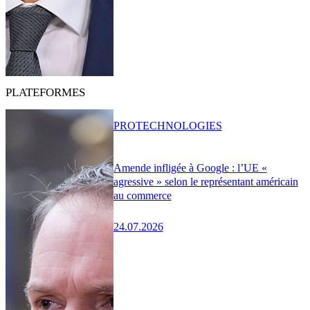
PLATEFORMES
PRO
TECHNOLOGIES
Amende infligée à Google : l’UE «
agressive » selon le représentant américain
au commerce
24.07.2026