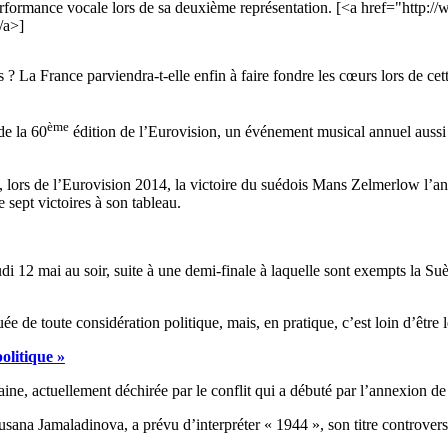
e performance vocale lors de sa deuxième représentation. [<a href="htt
/a>]
s ? La France parviendra-t-elle enfin à faire fondre les cœurs lors de cet
ème
de la 60
édition de l’Eurovision, un événement musical annuel aussi é
st, lors de l’Eurovision 2014, la victoire du suédois Mans Zelmerlow l’
e sept victoires à son tableau.
eudi 12 mai au soir, suite à une demi-finale à laquelle sont exempts la Su
 de toute considération politique, mais, en pratique, c’est loin d’être l
olitique »
aine, actuellement déchirée par le conflit qui a débuté par l’annexion d
usana Jamaladinova, a prévu d’interpréter « 1944 », son titre controvers