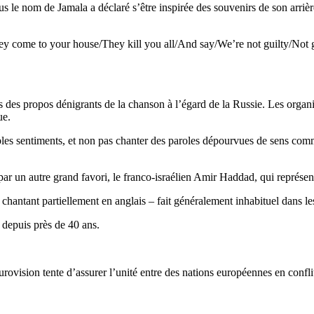
 le nom de Jamala a déclaré s’être inspirée des souvenirs de son arrière
 come to your house/They kill you all/And say/We’re not guilty/Not gui
ts des propos dénigrants de la chanson à l’égard de la Russie. Les organ
ue.
bles sentiments, et non pas chanter des paroles dépourvues de sens comm
par un autre grand favori, le franco-israélien Amir Haddad, qui représent
 chantant partiellement en anglais – fait généralement inhabituel dans l
s depuis près de 40 ans.
ovision tente d’assurer l’unité entre des nations européennes en confli
.