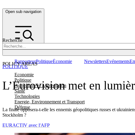
Open sub navigation
Recherche
Rapporteur
Politique
Économie
Newsletters
Evénements
Em
POLICY AREAS
POLITIQUE
Economie
Politique
L’Eurovision met en lumièr
Agriculture et Alimentation
Santé
Technologies
Energie, Environnement et Transport
Défense
La finale opposera-t-elle les ennemis géopolitiques russes et ukrainien
Stockholm ?
EURACTIV avec l'AFP