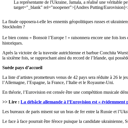
La représentante de l'Ukraine, Jamala, a réalisé une véritabl
target="_blank" rel="noopener">[Andres Putting/Eurovision]<
La finale opposera-t-elle les ennemis géopolitiques russes et ukrainien
Stockholm ?
Le bien connu « Bonsoir l’Europe ! » raisonnera encore une fois lors 
historiques.
Après la victoire de la travestie autrichienne et barbue Conchita Wur
la sixième fois, se rapprochant ainsi du record de l’Irlande, qui possèd
Suède pays d’accueil
La liste d’artistes prometteurs venus de 42 pays sera réduite à 26 le j
l’Allemagne, l’Espagne, la France, l’Italie et le Royaume-Uni.
En théorie, l’Eurovision est censée être une compétition musicale dénuée
>> Lire :
La débâcle allemande à l’Eurovision est « évidemment p
Les bureaux de paris misent sur un bras de fer entre la Russie et l’Ukr
Le face à face pourrait être féroce puisque la candidate ukrainienne, S