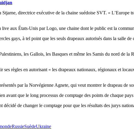
aïdjan
 Stjarne, directrice exécutive de la chaine suédoise SVT. « L’Europe tra
e en live aux États-Unis par Logo, une chaine dont le public est la com
cles gays, à tel point que les seuls drapeaux autorisés dans la salle d
alestiniens, les Gallois, les Basques et même les Samis du nord de la Rus
r ses règles en autorisant « les drapeaux nationaux, régionaux et locau
présentés par la Norvégienne Agnete, qui veut montrer le drapeau de son
 bien avant que le long processus de comptage des points de chaque pays 
t décidé de changer le comptage pour que les résultats des jurys nationa
 monde
Russie
Suède
Ukraine