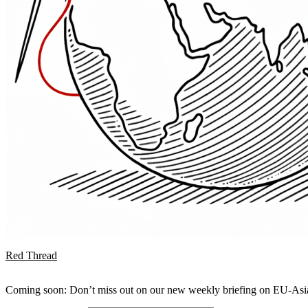
Red Thread
Coming soon: Don’t miss out on our new weekly briefing on EU-Asia 