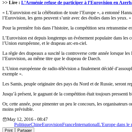
>> Lire :
L’Arménie refuse de participer à l’Eurovision en Azerb
« L’Eurovision est la célébration de toute l’Europe », a entonné Hanna
l’Eurovision, les gens peuvent s’unir avec des étoiles dans les yeux. »
Pour la première fois dans l’histoire, la compétition sera retransmis
L’Eurovision est depuis longtemps un événement populaire dans les cer
l’Union européenne, et le drapeau arc-en-ciel.
La règle des drapeaux a suscité la controverse cette année lorsque les P
l’Eurovision, au même titre que le drapeau de Daech.
L’Union européenne de radio-télévision a finalement décidé d’assoupli
exemple ».
Les Samis, peuple originaire des pays du Nord et de Russie, seront re
Jusqu’à présent, le gagnant de la compétition était toujours pressenti
Or, cette année, pour pimenter un peu le concours, les organisateurs on
moins prévisible.
May 12, 2016 - 08:47
Politique
Chine
Eurovision
France
International
L'Europe dans le
Print
Partager