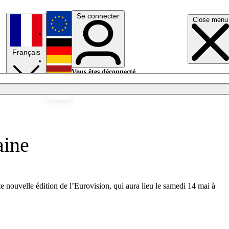
Se connecter
Close menu
English
Français
Deutsch
Vous êtes déconnecté.
Se connecter
Español
Lumières éteintes
aine
te nouvelle édition de l’Eurovision, qui aura lieu le samedi 14 mai à