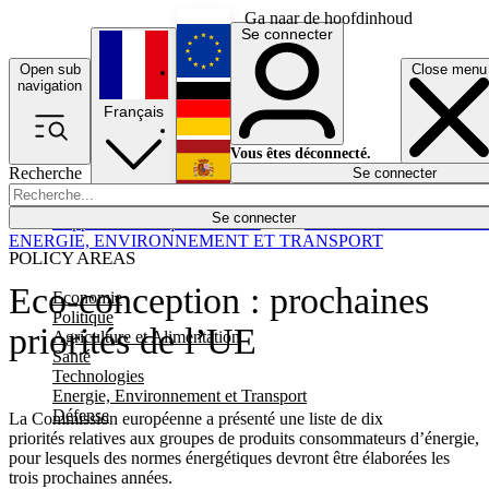
Ga naar de hoofdinhoud
Se connecter
Open sub
Close menu
English
navigation
Français
Deutsch
Vous êtes déconnecté.
Recherche
Se connecter
Español
Lumières éteintes
Se connecter
Rapporteur
Politique
Économie
Newsletters
Evénements
Em
ENERGIE, ENVIRONNEMENT ET TRANSPORT
POLICY AREAS
Eco-conception : prochaines
Economie
Politique
priorités de l’UE
Agriculture et Alimentation
Santé
Technologies
Energie, Environnement et Transport
Défense
La Commission européenne a présenté une liste de dix
priorités relatives aux groupes de produits consommateurs d’énergie,
pour lesquels des normes énergétiques devront être élaborées les
trois prochaines années.