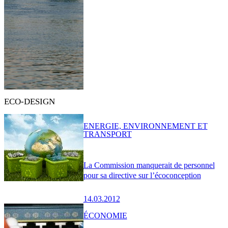
ECO-DESIGN
ENERGIE, ENVIRONNEMENT ET
TRANSPORT
La Commission manquerait de personnel
pour sa directive sur l’écoconception
14.03.2012
ÉCONOMIE