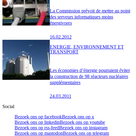
La Commission prévoit de mettre au point
des serveurs informatiques moins
énergivores
16.02.2012
ENERGIE, ENVIRONNEMENT ET
TRANSPORT
Les économies d’énergie pourraient éviter
la construction de 98 réacteurs nucléaires
supplémentaires
24.03.2011
Social
Bezoek ons op facebook
Bezoek ons op x
Bezoek ons op linkedin
Bezoek ons op youtube
Bezoek ons op rss-feed
Bezoek ons op instagram
Bezoek ons op mastodon
Bezoek ons op telegram