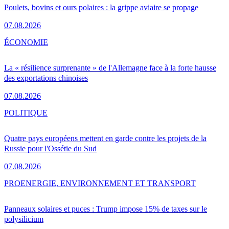
Poulets, bovins et ours polaires : la grippe aviaire se propage
07.08.2026
ÉCONOMIE
La « résilience surprenante » de l'Allemagne face à la forte hausse
des exportations chinoises
07.08.2026
POLITIQUE
Quatre pays européens mettent en garde contre les projets de la
Russie pour l'Ossétie du Sud
07.08.2026
PRO
ENERGIE, ENVIRONNEMENT ET TRANSPORT
Panneaux solaires et puces : Trump impose 15% de taxes sur le
polysilicium