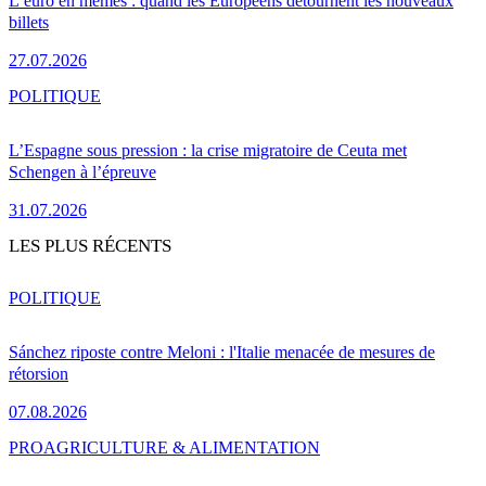
L’euro en mèmes : quand les Européens détournent les nouveaux
billets
27.07.2026
POLITIQUE
L’Espagne sous pression : la crise migratoire de Ceuta met
Schengen à l’épreuve
31.07.2026
LES PLUS RÉCENTS
POLITIQUE
Sánchez riposte contre Meloni : l'Italie menacée de mesures de
rétorsion
07.08.2026
PRO
AGRICULTURE & ALIMENTATION