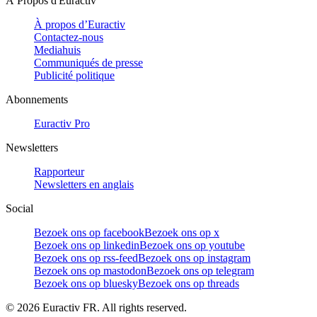
À Propos d'Euractiv
À propos d’Euractiv
Contactez-nous
Mediahuis
Communiqués de presse
Publicité politique
Abonnements
Euractiv Pro
Newsletters
Rapporteur
Newsletters en anglais
Social
Bezoek ons op facebook
Bezoek ons op x
Bezoek ons op linkedin
Bezoek ons op youtube
Bezoek ons op rss-feed
Bezoek ons op instagram
Bezoek ons op mastodon
Bezoek ons op telegram
Bezoek ons op bluesky
Bezoek ons op threads
©
2026
Euractiv FR. All rights reserved.