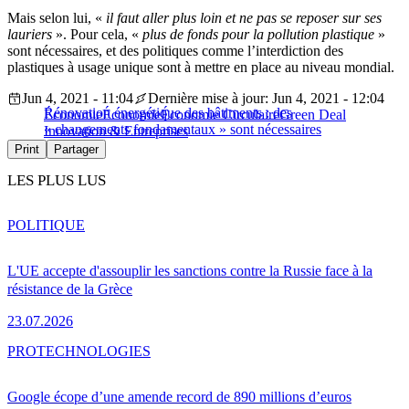
Mais selon lui, «
il faut aller plus loin et ne pas se reposer sur ses
lauriers
». Pour cela, «
plus de fonds pour la pollution plastique
»
sont nécessaires, et des politiques comme l’interdiction des
plastiques à usage unique sont à mettre en place au niveau mondial.
Jun 4, 2021 - 11:04
Dernière mise à jour: Jun 4, 2021 - 12:04
Rénovation énergétique des bâtiments : des
Économie
Économie
Économie Circulaire
Green Deal
« changements fondamentaux » sont nécessaires
Innovation & Entreprises
Print
Partager
LES PLUS LUS
POLITIQUE
L'UE accepte d'assouplir les sanctions contre la Russie face à la
résistance de la Grèce
23.07.2026
PRO
TECHNOLOGIES
Google écope d’une amende record de 890 millions d’euros