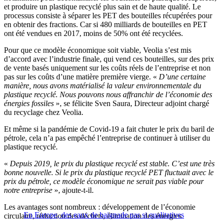
et produire un plastique recyclé plus sain et de haute qualité. Le
processus consiste à séparer les PET des bouteilles récupérées pour
en obtenir des fractions. Car si 480 milliards de bouteilles en PET
ont été vendues en 2017, moins de 50% ont été recyclées.
Pour que ce modèle économique soit viable, Veolia s’est mis
d’accord avec l’industrie finale, qui vend ces bouteilles, sur des prix
de vente basés uniquement sur les coûts réels de l’entreprise et non
pas sur les coûts d’une matière première vierge. «
D’une certaine
manière, nous avons matérialisé la valeur environnementale du
plastique recyclé. Nous pouvons nous affranchir de l’économie des
énergies fossiles
», se félicite Sven Saura, Directeur adjoint chargé
du recyclage chez Veolia.
Et même si la pandémie de Covid-19 a fait chuter le prix du baril de
pétrole, cela n’a pas empêché l’entreprise de continuer à utiliser du
plastique recyclé.
«
Depuis 2019, le prix du plastique recyclé est stable. C’est une très
bonne nouvelle. Si le prix du plastique recyclé PET fluctuait avec le
prix du pétrole, ce modèle économique ne serait pas viable pour
notre entreprise
», ajoute-t-il.
Les avantages sont nombreux : développement de l’économie
En Europe, des eaux de baignade pas si qualitatives
circulaire, réduction des déchets, élimination des énergies