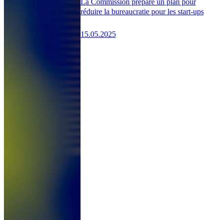
La Commission prépare un plan pour
réduire la bureaucratie pour les start-ups
15.05.2025