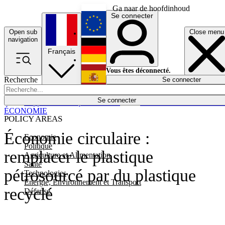
Ga naar de hoofdinhoud
Se connecter
Open sub
Close menu
English
navigation
Français
Deutsch
Vous êtes déconnecté.
Recherche
Se connecter
Español
Lumières éteintes
Se connecter
Rapporteur
Politique
Économie
Newsletters
Evénements
Em
ÉCONOMIE
POLICY AREAS
Économie circulaire :
Economie
Politique
remplacer le plastique
Agriculture et Alimentation
Santé
pétrosourcé par du plastique
Technologies
Energie, Environnement et Transport
recyclé
Défense