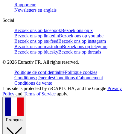
Rapporteur
Newsletters en anglais
Social
Bezoek ons op facebook
Bezoek ons op x
Bezoek ons op linkedin
Bezoek ons op youtube
Bezoek ons op rss-feed
Bezoek ons op instagram
Bezoek ons op mastodon
Bezoek ons op telegram
Bezoek ons op bluesky
Bezoek ons op threads
©
2026
Euractiv FR. All rights reserved.
Politique de confidentialité
Politique cookies
Conditions générales
Conditions d’abonnement
Conditions de vente
This site is protected by reCAPTCHA, and the Google
Privacy
Policy
and
Terms of Service
apply.
Français