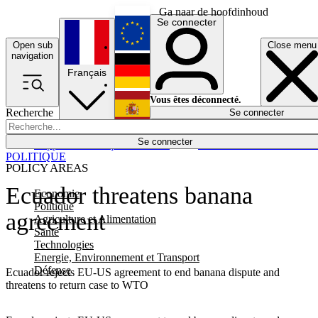
Ga naar de hoofdinhoud
Se connecter
Open sub
Close menu
English
navigation
Français
Deutsch
Vous êtes déconnecté.
Recherche
Se connecter
Español
Lumières éteintes
Se connecter
Rapporteur
Politique
Économie
Newsletters
Evénements
Em
POLITIQUE
POLICY AREAS
Ecuador threatens banana
Economie
Politique
agreement
Agriculture et Alimentation
Santé
Technologies
Energie, Environnement et Transport
Défense
Ecuador rejects EU-US agreement to end banana dispute and
threatens to return case to WTO