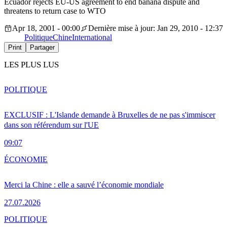
Ecuador rejects EU-US agreement to end banana dispute and
threatens to return case to WTO
Apr 18, 2001 - 00:00
Dernière mise à jour: Jan 29, 2010 - 12:37
Politique
Chine
International
Print
Partager
LES PLUS LUS
POLITIQUE
EXCLUSIF : L'Islande demande à Bruxelles de ne pas s'immiscer
dans son référendum sur l'UE
09:07
ÉCONOMIE
Merci la Chine : elle a sauvé l’économie mondiale
27.07.2026
POLITIQUE