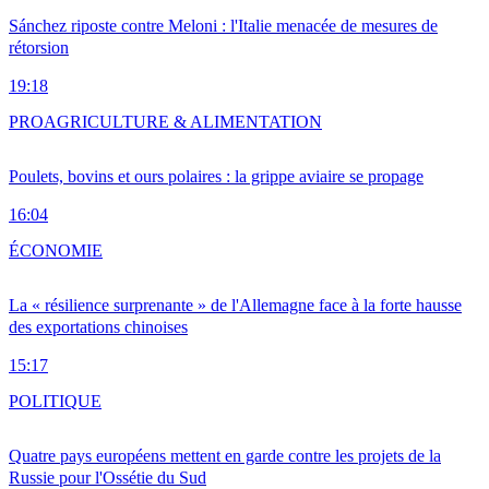
Sánchez riposte contre Meloni : l'Italie menacée de mesures de
rétorsion
19:18
PRO
AGRICULTURE & ALIMENTATION
Poulets, bovins et ours polaires : la grippe aviaire se propage
16:04
ÉCONOMIE
La « résilience surprenante » de l'Allemagne face à la forte hausse
des exportations chinoises
15:17
POLITIQUE
Quatre pays européens mettent en garde contre les projets de la
Russie pour l'Ossétie du Sud