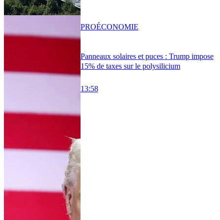
PRO
ÉCONOMIE
Panneaux solaires et puces : Trump impose
15% de taxes sur le polysilicium
13:58