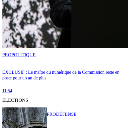
PRO
POLITIQUE
EXCLUSIF : Le maître du numérique de la Commission reste en
poste pour un an de plus
11:54
ÉLECTIONS
PRO
DÉFENSE