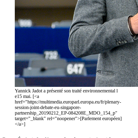
Yannick Jadot a présenté son traité environnemental l
e15 mai. [<a
href="https://multimedia.europarl.europa.eu/fr/plenary-
session-joint-debate-eu-singapore-
partnership_20190212_EP-084208E_MDO_154_p"
target="_blank" rel="noopener">[Parlement européen]
</a>]