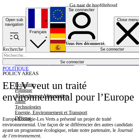
Ga naar de hoofdinhoud
Se connecter
Open sub
Close menu
English
navigation
Français
Deutsch
Vous êtes déconnecté.
Recherche
Se connecter
Español
Lumières éteintes
Se connecter
Rapporteur
Politique
Économie
Newsletters
Evénements
Em
POLITIQUE
POLICY AREAS
EELV veut un traité
Economie
Politique
environnemental pour l’Europe
Agriculture et Alimentation
Santé
Technologies
Energie, Environnement et Transport
Défense
Europe Écologie-Les Verts a présenté un projet de traité
environnemental. Une façon de se différencier des autres candidats
ayant un programme écologique, relate notre partenaire, le
Journal
de l’environnement
.