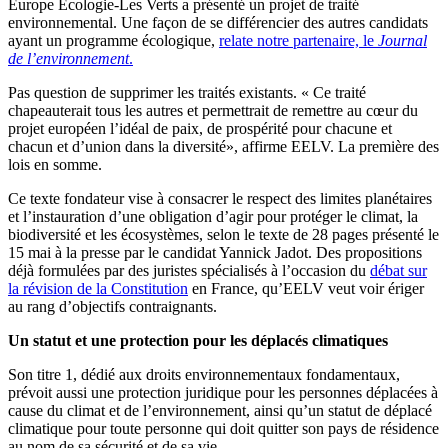
Europe Écologie-Les Verts a présenté un projet de traité
environnemental. Une façon de se différencier des autres candidats
ayant un programme écologique,
relate notre partenaire, le
Journal
de l’environnement
.
Pas question de supprimer les traités existants. « Ce traité
chapeauterait tous les autres et permettrait de remettre au cœur du
projet européen l’idéal de paix, de prospérité pour chacune et
chacun et d’union dans la diversité», affirme EELV. La première des
lois en somme.
Ce texte fondateur vise à consacrer le respect des limites planétaires
et l’instauration d’une obligation d’agir pour protéger le climat, la
biodiversité et les écosystèmes, selon le texte de 28 pages présenté le
15 mai à la presse par le candidat Yannick Jadot. Des propositions
déjà formulées par des juristes spécialisés à l’occasion du
débat sur
la révision de la Constitution
en France, qu’EELV veut voir ériger
au rang d’objectifs contraignants.
Un statut et une protection pour les déplacés climatiques
Son titre 1, dédié aux droits environnementaux fondamentaux,
prévoit aussi une protection juridique pour les personnes déplacées à
cause du climat et de l’environnement, ainsi qu’un statut de déplacé
climatique pour toute personne qui doit quitter son pays de résidence
au nom de sa sécurité et de sa vie.