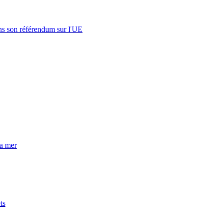
s son référendum sur l'UE
la mer
ts