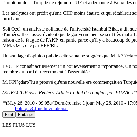
l'ambition de la Turquie de rejoindre l'UE et a demandé à Bruxelles d
Les analystes ont prédit qu'une CHP moins étatiste et qui rétablirait so
prochain.
Soli Ozel, un analyste politique de l'université Istanbul Bilgi, a dit 
d'années. Il est assez évident que le gouvernement se sent très mal à 
raison de la fatigue de l'AKP, en partie parce qu'il y a beaucoup de pr
MM. Ozel, cité par RFE/RL.
Un sondage d'opinion publié cette semaine suggère que M. K?l?çdaro?lu
Le CHP connaît actuellement un bouleversement d'importance. Un nouv
membre du parti élu récemment à l'assemblée.
M. K?l?çdaro?lu a prouvé qu'une nouvelle ère commençait en Turquie, q
(EURACTIV avec Reuters. Article traduit de l'anglais par EURACTIV
May 26, 2010 - 09:05
Dernière mise à jour: May 26, 2010 - 17:0
Politique
Chine
International
Print
Partager
LES PLUS LUS