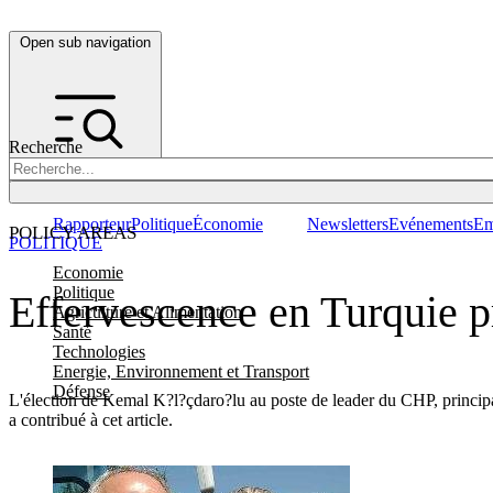
Open sub navigation
Recherche
Rapporteur
Politique
Économie
Newsletters
Evénements
Em
POLICY AREAS
POLITIQUE
Economie
Politique
Effervescence en Turquie p
Agriculture et Alimentation
Santé
Technologies
Energie, Environnement et Transport
Défense
L'élection de Kemal K?l?çdaro?lu au poste de leader du CHP, princip
a contribué à cet article.