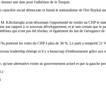
e donner une date pour l'adhésion de la Turquie.
n caractère social démocrate et fuirait le nationalisme de l'ère Baykal a
que M. Kilicdaroglu avait désormais l'opportunité de rendre au CHP le sta
l'aise par rapport à ce nouveau développement, et je suis certain que le
oblèmes qui n'ont pas été résolus, et également du fait de l'arrogance de 
 porterait les votes du CHP à plus de 30 %. Le parti a remporté 21 % d
eau leadership émerge et il y a beaucoup d'enthousiasme grâce aux nou
u'une alternative existe au gouvernement actuel et que la gauche peut s
.)
5