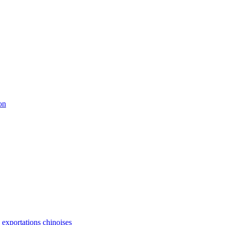
on
s exportations chinoises