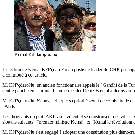
Kemal Kilidaroglu.jpg
L'élection de Kemal K?l?çdaro?lu au poste de leader du CHP, princip
a contribué à cet article.
M. K?l?çdaro?lu, un ancien fonctionnaire appelé le "Gandhi de la Turq
centre gauche en Turquie. L'ancien leader Deniz Baykal a démissionn
M. K?l?çdaro?lu, 62 ans, a dit que sa priorité serait de combattre le ch
l'AKP.
Les dirigeants du parti AKP vous volent et se construisent des villas ave
slogans suivants : "premier ministre Kemal" et "Kemal le révolutionn
M. K?l?çdaro?lu s'est engagé à adopter une constitution plus démocra