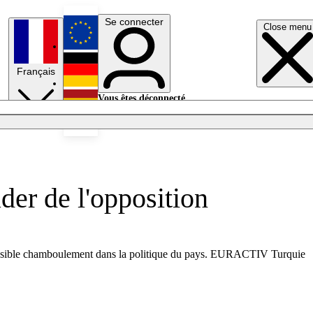
Se connecter
Close menu
English
Français
Deutsch
Vous êtes déconnecté.
Se connecter
Español
Lumières éteintes
der de l'opposition
n possible chamboulement dans la politique du pays. EURACTIV Turquie