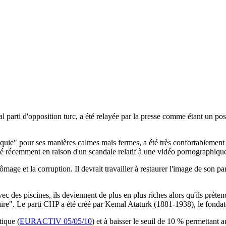
al parti d'opposition turc, a été relayée par la presse comme étant u
uie" pour ses manières calmes mais fermes, a été très confortablement 
é récemment en raison d'un scandale relatif à une vidéo pornographiqu
ômage et la corruption. Il devrait travailler à restaurer l'image de son p
c des piscines, ils deviennent de plus en plus riches alors qu'ils prétende
aire". Le parti CHP a été créé par Kemal Ataturk (1881-1938), le fonda
tique (
EURACTIV 05/05/10
) et à baisser le seuil de 10 % permettant au