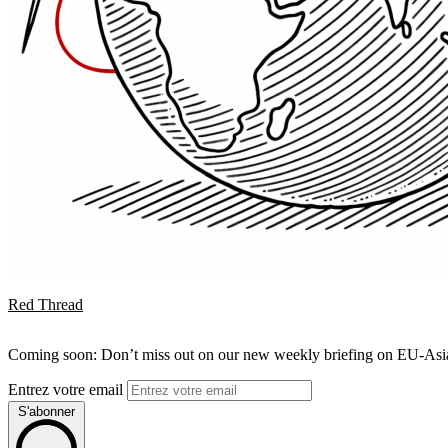
Red Thread
Coming soon: Don’t miss out on our new weekly briefing on EU-Asia 
Entrez votre email
S'abonner