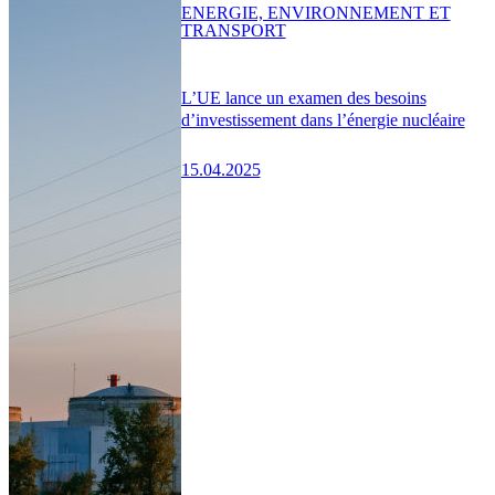
ENERGIE, ENVIRONNEMENT ET
TRANSPORT
L’UE lance un examen des besoins
d’investissement dans l’énergie nucléaire
15.04.2025