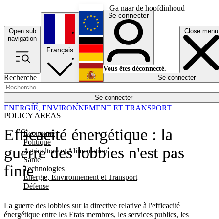
Ga naar de hoofdinhoud
Se connecter
Open sub
Close menu
English
navigation
Français
Deutsch
Vous êtes déconnecté.
Recherche
Se connecter
Español
Lumières éteintes
Se connecter
Rapporteur
Politique
Économie
Newsletters
Evénements
Em
ENERGIE, ENVIRONNEMENT ET TRANSPORT
POLICY AREAS
Efficacité énergétique : la
Economie
Politique
guerre des lobbies n'est pas
Agriculture et Alimentation
Santé
finie
Technologies
Energie, Environnement et Transport
Défense
La guerre des lobbies sur la directive relative à l'efficacité
énergétique entre les Etats membres, les services publics, les