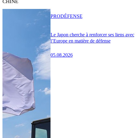
CHINE
PRO
DÉFENSE
Le Japon cherche à renforcer ses liens avec
l’Europe en matière de défense
05.08.2026