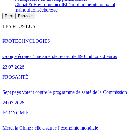
Climat & Environnement
El Niño
famine
International
malnutrition
sécheresse
Print
Partager
LES PLUS LUS
PRO
TECHNOLOGIES
Google écope d’une amende record de 890 millions d’euros
23.07.2026
PRO
SANTÉ
Sept pays votent contre le programme de santé de la Commission
24.07.2026
ÉCONOMIE
Merci la Chine : elle a sauvé l’économie mondiale