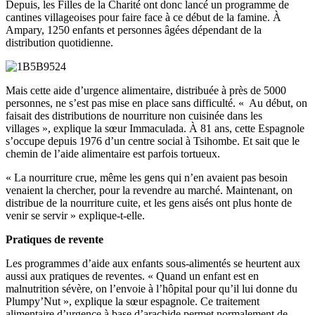
Depuis, les Filles de la Charité ont donc lancé un programme de
cantines villageoises pour faire face à ce début de la famine. À
Ampary, 1250 enfants et personnes âgées dépendant de la
distribution quotidienne.
Mais cette aide d’urgence alimentaire, distribuée à près de 5000
personnes, ne s’est pas mise en place sans difficulté. « Au début, on
faisait des distributions de nourriture non cuisinée dans les
villages », explique la sœur Immaculada. À 81 ans, cette Espagnole
s’occupe depuis 1976 d’un centre social à Tsihombe. Et sait que le
chemin de l’aide alimentaire est parfois tortueux.
« La nourriture crue, même les gens qui n’en avaient pas besoin
venaient la chercher, pour la revendre au marché. Maintenant, on
distribue de la nourriture cuite, et les gens aisés ont plus honte de
venir se servir » explique-t-elle.
Pratiques de revente
Les programmes d’aide aux enfants sous-alimentés se heurtent aux
aussi aux pratiques de reventes. « Quand un enfant est en
malnutrition sévère, on l’envoie à l’hôpital pour qu’il lui donne du
Plumpy’Nut », explique la sœur espagnole. Ce traitement
alimentaire d’urgence à base d’arachide permet normalement de