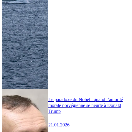
Le paradoxe du Nobel : quand l’autorité
morale norvégienne se heurte à Donald
Trump
21.01.2026