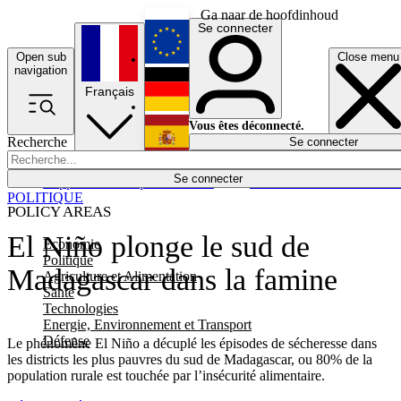
Ga naar de hoofdinhoud
Se connecter
Open sub
Close menu
English
navigation
Français
Deutsch
Vous êtes déconnecté.
Recherche
Se connecter
Español
Lumières éteintes
Se connecter
Rapporteur
Politique
Économie
Newsletters
Evénements
Em
POLITIQUE
POLICY AREAS
El Niño plonge le sud de
Economie
Politique
Madagascar dans la famine
Agriculture et Alimentation
Santé
Technologies
Energie, Environnement et Transport
Défense
Le phénomène El Niño a décuplé les épisodes de sécheresse dans
les districts les plus pauvres du sud de Madagascar, ou 80% de la
population rurale est touchée par l’insécurité alimentaire.