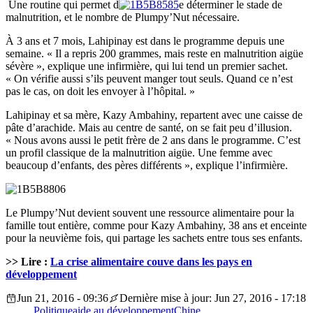
Une routine qui permet d
e déterminer le stade de
malnutrition, et le nombre de Plumpy’Nut nécessaire.
À 3 ans et 7 mois, Lahipinay est dans le programme depuis une
semaine. « Il a repris 200 grammes, mais reste en malnutrition aigüe
sévère », explique une infirmière, qui lui tend un premier sachet.
« On vérifie aussi s’ils peuvent manger tout seuls. Quand ce n’est
pas le cas, on doit les envoyer à l’hôpital. »
Lahipinay et sa mère, Kazy Ambahiny, repartent avec une caisse de
pâte d’arachide. Mais au centre de santé, on se fait peu d’illusion.
« Nous avons aussi le petit frère de 2 ans dans le programme. C’est
un profil classique de la malnutrition aigüe. Une femme avec
beaucoup d’enfants, des pères différents », explique l’infirmière.
Le Plumpy’Nut devient souvent une ressource alimentaire pour la
famille tout entière, comme pour Kazy Ambahiny, 38 ans et enceinte
pour la neuvième fois, qui partage les sachets entre tous ses enfants.
>> Lire :
La crise alimentaire couve dans les pays en
développement
Jun 21, 2016 - 09:36
Dernière mise à jour: Jun 27, 2016 - 17:18
Politique
aide au développement
Chine