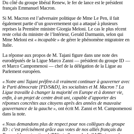
Du côté du groupe libéral Renew, le fer de lance est le président
français Emmanuel Macron.
Si M. Macron est l’adversaire politique de Mme Le Pen, il fait
également partie d’un gouvernement qui a attaqué à plusieurs
reprises la Première ministre Giorgia Meloni. Le cas le plus récent
reste celui du ministre de l’Intérieur, Gerald Darmanin, selon qui
Mme Meloni est
« incapable »
de gérer le phénomène migratoire en
Italie.
La réponse aux propos de M. Tajani figure dans une note des
eurodéputés de la Ligue Marco Zanni — président du groupe ID —
et Marco Campomenosi — chef de la délégation de la Ligue au
Parlement européen.
« Notre ami Tajani préfère-t-il vraiment continuer à gouverner avec
le Parti démocrate [PD/S&D], les socialistes et M. Macron ? La
Ligue travaille à changer la majorité en Europe et à donner vie,
enfin, à un projet de centre droit uni, capable d’apporter des
réponses concrètes aux citoyens après des années de mauvaise
gouvernance de la gauche »
, ont écrit M. Zanni et M. Campomenosi
dans la note.
« Nous demandons plus de respect pour nos collègues du groupe
ID : c’est précisément grâce aux votes de nos alliés français du