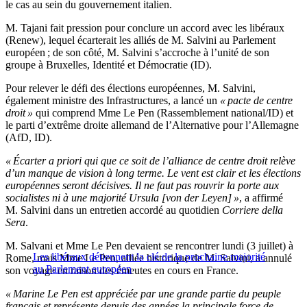
le cas au sein du gouvernement italien.
M. Tajani fait pression pour conclure un accord avec les libéraux
(Renew), lequel écarterait les alliés de M. Salvini au Parlement
européen ; de son côté, M. Salvini s’accroche à l’unité de son
groupe à Bruxelles, Identité et Démocratie (ID).
Pour relever le défi des élections européennes, M. Salvini,
également ministre des Infrastructures, a lancé un
« pacte de centre
droit »
qui comprend Mme Le Pen (Rassemblement national/ID) et
le parti d’extrême droite allemand de l’Alternative pour l’Allemagne
(AfD, ID).
« Écarter a priori qui que ce soit de l’alliance de centre droit relève
d’un manque de vision à long terme. Le vent est clair et les élections
européennes seront décisives. Il ne faut pas rouvrir la porte aux
socialistes ni à une majorité Ursula [von der Leyen] »
, a affirmé
M. Salvini dans un entretien accordé au quotidien
Corriere della
Sera
.
M. Salvani et Mme Le Pen devaient se rencontrer lundi (3 juillet) à
Les libéraux détiennent la clé de la prochaine majorité
Rome, mais Mme Le Pen, alliée historique de M. Salvini, a annulé
au Parlement européen
son voyage en raison des émeutes en cours en France.
« Marine Le Pen est appréciée par une grande partie du peuple
français et représente depuis des années la principale force de