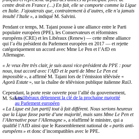
centre droit en France (…) En fait, elle se comporte comme la Ligue
en Italie. J’ajouterais que, contrairement à d’autres, elle n’a jamais
insulté l’Italie »
, a indiqué M. Salvini.
Pendant ce temps, M. Tajani pousse à une alliance entre le Parti
populaire européen (PPE), les Conservateurs et réformistes
européens (CRE) et les Libéraux (Renew) — cette même alliance
qui l’a élu président du Parlement européen en 2017 — et rejette
catégoriquement un accord avec Mme Le Pen et l’AfD en
Allemagne.
« Je veux être très clair, je suis aussi vice-président du PPE : pour
nous, tout accord avec l’AfD et le parti de Mme Le Pen est
impossible »
, a affirmé M. Tajani lors de l’émission télévisée «
Agorà Estate
», sur la chaîne de télévision publique italienne
Rai3
.
Cependant, la porte reste ouverte pour l’allié du gouvernement,
Les libéraux détiennent la clé de la prochaine majorité
M. Salvini.
au Parlement européen
« La Ligue est [un parti] tout à fait différent. Nous serions heureux
que la Ligue fasse partie d’une majorité, mais sans Mme Le Pen et
l’Alternative pour l’Allemagne »
, a réaffirmé le ministre, qui a
qualifié l’AfD ainsi que le Rassemblement national de
« partis anti-
européens »
et donc d’incompatibles avec le PPE.