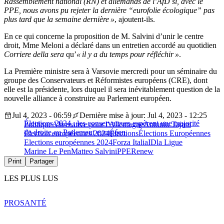
Rassemblement national (RN) et allemands de l’AfD si, avec le
PPE, nous avons pu rejeter la dernière “eurofolie écologique” pas
plus tard que la semaine dernière »
, ajoutent-ils.
En ce qui concerne la proposition de M. Salvini d’unir le centre
droit, Mme Meloni a déclaré dans un entretien accordé au quotidien
Corriere della sera
qu’
« il y a du temps pour réfléchir »
.
La Première ministre sera à Varsovie mercredi pour un séminaire du
groupe des Conservateurs et Réformistes européens (CRE), dont
elle est la présidente, lors duquel il sera inévitablement question de la
nouvelle alliance à construire au Parlement européen.
Jul 4, 2023 - 06:59
Dernière mise à jour: Jul 4, 2023 - 12:25
Élections 2024 : les conservateurs espèrent une majorité
Politique
Alternative pour l'Allemagne
Antonio Tajani
de droite au Parlement européen
Election européennes 2024
Élections
Élections Européennes
Elections européennes 2024
Forza Italia
ID
la Ligue
Marine Le Pen
Matteo Salvini
PPE
Renew
Print
Partager
LES PLUS LUS
PRO
SANTÉ