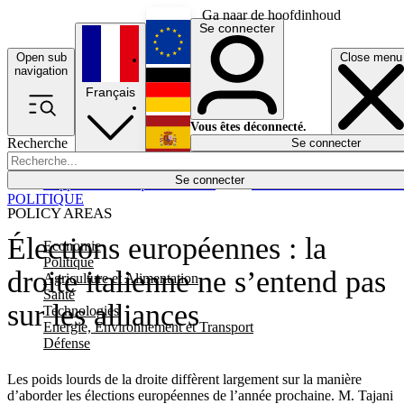
Ga naar de hoofdinhoud
Se connecter
Open sub
Close menu
English
navigation
Français
Deutsch
Vous êtes déconnecté.
Recherche
Se connecter
Español
Lumières éteintes
Se connecter
Rapporteur
Politique
Économie
Newsletters
Evénements
Em
POLITIQUE
POLICY AREAS
Élections européennes : la
Economie
Politique
droite italienne ne s’entend pas
Agriculture et Alimentation
Santé
sur les alliances
Technologies
Energie, Environnement et Transport
Défense
Les poids lourds de la droite diffèrent largement sur la manière
d’aborder les élections européennes de l’année prochaine. M. Tajani