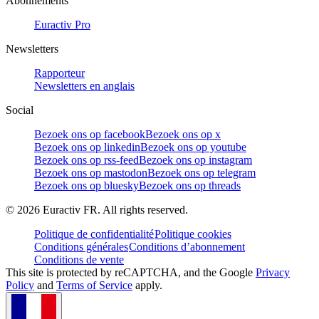
Abonnements
Euractiv Pro
Newsletters
Rapporteur
Newsletters en anglais
Social
Bezoek ons op facebook
Bezoek ons op x
Bezoek ons op linkedin
Bezoek ons op youtube
Bezoek ons op rss-feed
Bezoek ons op instagram
Bezoek ons op mastodon
Bezoek ons op telegram
Bezoek ons op bluesky
Bezoek ons op threads
©
2026
Euractiv FR. All rights reserved.
Politique de confidentialité
Politique cookies
Conditions générales
Conditions d’abonnement
Conditions de vente
This site is protected by reCAPTCHA, and the Google
Privacy
Policy
and
Terms of Service
apply.