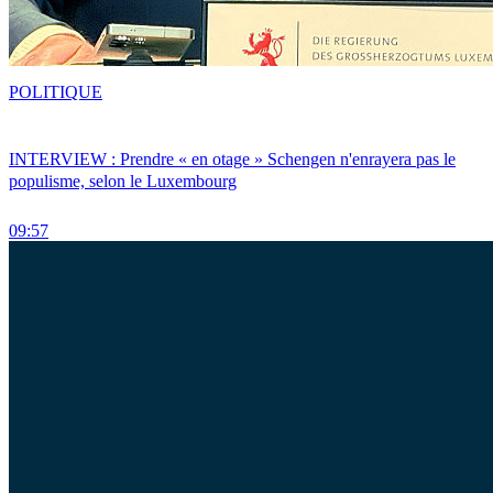
POLITIQUE
INTERVIEW : Prendre « en otage » Schengen n'enrayera pas le
populisme, selon le Luxembourg
09:57