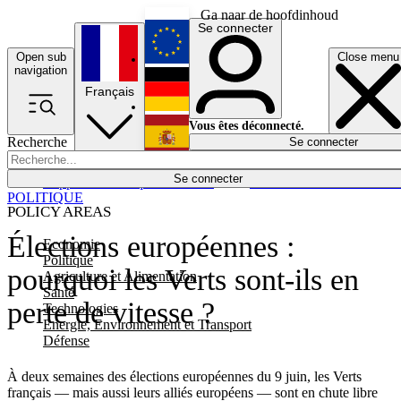
Ga naar de hoofdinhoud
Se connecter
Open sub
Close menu
English
navigation
Français
Deutsch
Vous êtes déconnecté.
Recherche
Se connecter
Español
Lumières éteintes
Se connecter
Rapporteur
Politique
Économie
Newsletters
Evénements
Em
POLITIQUE
POLICY AREAS
Élections européennes :
Economie
Politique
pourquoi les Verts sont-ils en
Agriculture et Alimentation
Santé
perte de vitesse ?
Technologies
Energie, Environnement et Transport
Défense
À deux semaines des élections européennes du 9 juin, les Verts
français — mais aussi leurs alliés européens — sont en chute libre