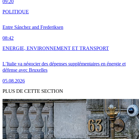
09:20
POLITIQUE
Entre Sánchez and Frederiksen
08:42
ENERGIE, ENVIRONNEMENT ET TRANSPORT
L’Italie va négocier des dépenses supplémentaires en énergie et
défense avec Bruxelles
05.08.2026
PLUS DE CETTE SECTION