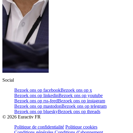
Social
Bezoek ons op facebook
Bezoek ons op x
Bezoek ons op linkedin
Bezoek ons op youtube
Bezoek ons op rss-feed
Bezoek ons op instagram
Bezoek ons op mastodon
Bezoek ons op telegram
Bezoek ons op bluesky
Bezoek ons op threads
©
2026
Euractiv FR
Politique de confidentialité
Politique cookies
Conditions générales
Conditions d’abonnement