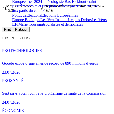
Européennes 2024 : l’écologiste Bas Eickhout craint
May 24, 2024 -
l’extrême droite et une perte d’électorat des Verts face
Dernière mise à jour: May 24, 2024 -
15:32
aux partis du centre
16:16
Politique
Élections
Élections Européennes
Europe Ecologie-Les Verts
Institut Jacques Delors
Les Verts
LFI
Marie Toussaint
socialistes et démocrates
Print
Partager
LES PLUS LUS
PRO
TECHNOLOGIES
Google écope d’une amende record de 890 millions d’euros
23.07.2026
PRO
SANTÉ
Sept pays votent contre le programme de santé de la Commission
24.07.2026
ÉCONOMIE