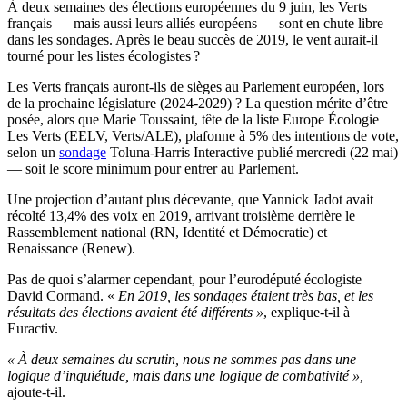
À deux semaines des élections européennes du 9 juin, les Verts
français — mais aussi leurs alliés européens — sont en chute libre
dans les sondages. Après le beau succès de 2019, le vent aurait-il
tourné pour les listes écologistes ?
Les Verts français auront-ils de sièges au Parlement européen, lors
de la prochaine législature (2024-2029) ? La question mérite d’être
posée, alors que
Marie Toussaint,
tête de la liste Europe Écologie
Les Verts (EELV, Verts/ALE), plafonne à 5% des intentions de vote,
selon un
sondage
Toluna-Harris Interactive publié mercredi (22 mai)
— soit le score minimum pour entrer au Parlement
.
Une projection d’autant plus décevante, que Yannick Jadot avait
récolté 13,4% des voix en 2019, arrivant troisième derrière le
Rassemblement national (RN, Identité et Démocratie) et
Renaissance (Renew).
Pas de quoi s’alarmer cependant, pour l’eurodéputé écologiste
David Cormand. «
E
n 2019, les sondages étaient très bas, et les
résultats des élections avaient été différents »
, explique-t-il à
Euractiv.
« À deux semaines du scrutin, nous ne sommes pas dans une
logique d’inquiétude, mais dans une logique de combativité »,
ajoute-t-il.