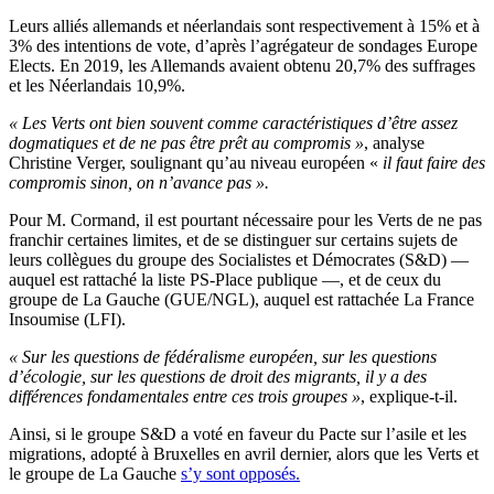
Leurs alliés allemands et néerlandais sont respectivement à 15% et à
3% des intentions de vote, d’après l’agrégateur de sondages Europe
Elects.
En 2019, les Allemands avaient obtenu 20,7% des suffrages
et les Néerlandais 10,9%.
« Les Verts ont bien souvent comme caractéristiques d’être assez
dogmatiques et de ne pas être prêt au compromis »
, analyse
Christine Verger, soulignant qu’au niveau européen «
il faut faire des
compromis sinon, on n’avance pas ».
Pour M. Cormand, il est pourtant nécessaire pour les Verts de ne pas
franchir certaines limites, et de se distinguer sur certains sujets de
leurs collègues du groupe des Socialistes et Démocrates (S&D) —
auquel est rattaché la liste PS-Place publique —, et de ceux du
groupe de La Gauche (GUE/NGL), auquel est rattachée La France
Insoumise (LFI).
« Sur les questions de fédéralisme européen, sur les questions
d’écologie, sur les questions de droit des migrants, il y a des
différences fondamentales entre ces trois groupes »
, explique-t-il.
Ainsi, si le groupe S&D a voté en faveur du Pacte sur l’asile et les
migrations, adopté à Bruxelles en avril dernier, alors que les Verts et
le groupe de La Gauche
s’y sont opposés.