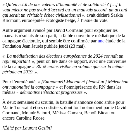
« Qu’en est-il de nos valeurs d’humanité et de solidarité ? […] Il
vaut mieux ne pas avoir d’accord qu’un mauvais accord, un accord
qui serait un véritable échec civilisationnel »
, avait déclaré Saskia
Bricmont, eurodéputée écologiste belge, à l’issue du vote.
Autre argument avancé par David Cormand pour expliquer les
mauvais résultats de son parti, la faible couverture médiatique de la
campagne électorale, qui semble être confirmée par
une
étude de la
Fondation Jean Jaurès publiée jeudi (23 mai).
« La médiatisation des élections européennes de 2024 connaît un
repli important »
, peut-on lire dans ce rapport, avec une couverture
de la campagne
« 30 % moins visible en volume que sur la même
période en 2019 »
.
Pour l’eurodéputé,
« [Emmanuel] Macron et [Jean-Luc] Mélenchon
ont nationalisé la campagne »
et l’omniprésence du RN dans les
médias «
démobilise l’électorat progressiste ».
À deux semaines du scrutin, la bataille s’annonce donc ardue pour
Marie Toussaint et ses co-listiers, dont font notamment partie David
Cormand, Mounir Satouri, Mélissa Camara, Benoît Biteau ou
encore Caroline Roose.
[Édité par Laurent Geslin]