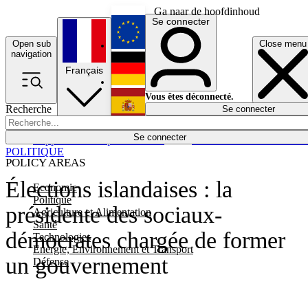
Ga naar de hoofdinhoud
Se connecter
Open sub
Close menu
English
navigation
Français
Deutsch
Vous êtes déconnecté.
Recherche
Se connecter
Español
Lumières éteintes
Se connecter
Rapporteur
Politique
Économie
Newsletters
Evénements
Em
POLITIQUE
POLICY AREAS
Élections islandaises : la
Economie
Politique
présidente des sociaux-
Agriculture et Alimentation
Santé
démocrates chargée de former
Technologies
Energie, Environnement et Transport
un gouvernement
Défense