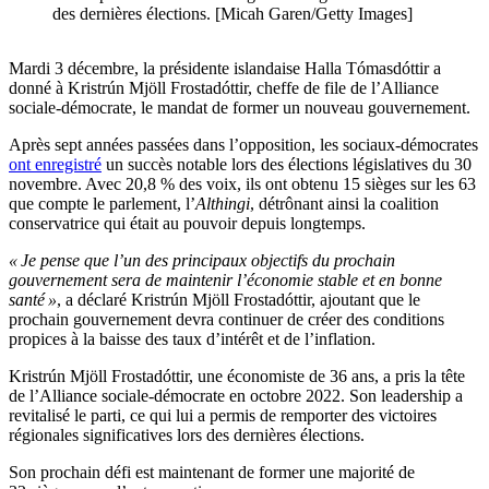
des dernières élections. [Micah Garen/Getty Images]
Mardi 3 décembre, la présidente islandaise Halla Tómasdóttir a
donné à Kristrún Mjöll Frostadóttir, cheffe de file de l’Alliance
sociale-démocrate, le mandat de former un nouveau gouvernement.
Après sept années passées dans l’opposition, les sociaux-démocrates
ont enregistré
un succès notable lors des élections législatives du 30
novembre. Avec 20,8 % des voix, ils ont obtenu 15 sièges sur les 63
que compte le parlement, l’
Althingi
, détrônant ainsi la coalition
conservatrice qui était au pouvoir depuis longtemps.
« Je pense que l’un des principaux objectifs du prochain
gouvernement sera de maintenir l’économie stable et en bonne
santé »
, a déclaré Kristrún Mjöll Frostadóttir, ajoutant que le
prochain gouvernement devra continuer de créer des conditions
propices à la baisse des taux d’intérêt et de l’inflation.
Kristrún Mjöll Frostadóttir, une économiste de 36 ans, a pris la tête
de l’Alliance sociale-démocrate en octobre 2022. Son leadership a
revitalisé le parti, ce qui lui a permis de remporter des victoires
régionales significatives lors des dernières élections.
Son prochain défi est maintenant de former une majorité de