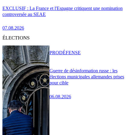
EXCLUSIF : La France et l'Espagne critiquent une nomination
controversée au SEAE
07.08.2026
ÉLECTIONS
PRO
DÉFENSE
Guerre de désinformation russe : les
élections municipales allemandes prises
pour cible
06.08.2026