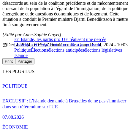
désaccords au sein de la coalition précédente et du mécontentement
croissant de la population à l’égard de l’immigration, de la politique
énergétique et de questions économiques et de logement. Cette
situation a conduit le Premier ministre Bjarni Benediktsson à mettre
fin à son gouvernement.
[Édité par Anne-Sophie Gayet]
En Islande, les partis pro-UE réalisent une percée
Dec 4, 2024 - 09:52
historique et devancent la coalition au pouvoir
Dernière mise à jour: Dec 4, 2024 - 10:03
Politique
Élections
élections anticipées
élections législatives
Islande
Print
Partager
LES PLUS LUS
POLITIQUE
EXCLUSIF : L'Islande demande à Bruxelles de ne pas s'immiscer
dans son référendum sur l'UE
07.08.2026
ÉCONOMIE