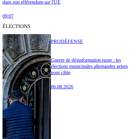
dans son référendum sur l'UE
09:07
ÉLECTIONS
PRO
DÉFENSE
Guerre de désinformation russe : les
élections municipales allemandes prises
pour cible
06.08.2026