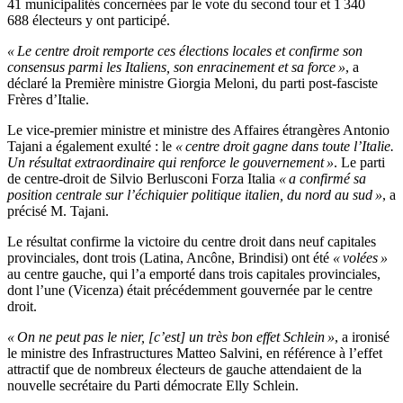
41 municipalités concernées par le vote du second tour et 1 340
688 électeurs y ont participé.
« Le centre droit remporte ces élections locales et confirme son
consensus parmi les Italiens, son enracinement et sa force »
, a
déclaré la Première ministre Giorgia Meloni, du parti post-fasciste
Frères d’Italie.
Le vice-premier ministre et ministre des Affaires étrangères Antonio
Tajani a également exulté : le
« centre droit gagne dans toute l’Italie.
Un résultat extraordinaire qui renforce le gouvernement »
. Le parti
de centre-droit de Silvio Berlusconi Forza Italia
« a confirmé sa
position centrale sur l’échiquier politique italien, du nord au sud »
, a
précisé M. Tajani.
Le résultat confirme la victoire du centre droit dans neuf capitales
provinciales, dont trois (Latina, Ancône, Brindisi) ont été
« volées »
au centre gauche, qui l’a emporté dans trois capitales provinciales,
dont l’une (Vicenza) était précédemment gouvernée par le centre
droit.
« On ne peut pas le nier, [c’est] un très bon effet Schlein »
, a ironisé
le ministre des Infrastructures Matteo Salvini, en référence à l’effet
attractif que de nombreux électeurs de gauche attendaient de la
nouvelle secrétaire du Parti démocrate Elly Schlein.