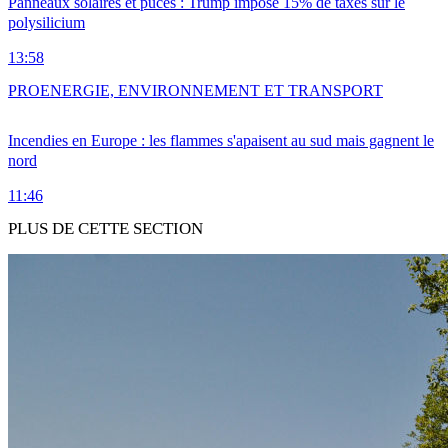
Panneaux solaires et puces : Trump impose 15% de taxes sur le
polysilicium
13:58
PRO
ENERGIE, ENVIRONNEMENT ET TRANSPORT
Incendies en Europe : les flammes s'apaisent au sud mais gagnent le
nord
11:46
PLUS DE CETTE SECTION