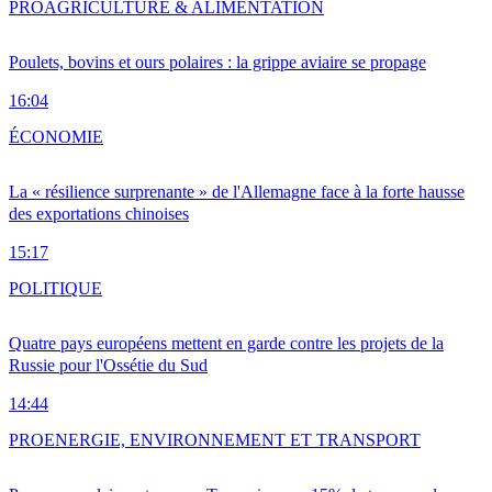
PRO
AGRICULTURE & ALIMENTATION
Poulets, bovins et ours polaires : la grippe aviaire se propage
16:04
ÉCONOMIE
La « résilience surprenante » de l'Allemagne face à la forte hausse
des exportations chinoises
15:17
POLITIQUE
Quatre pays européens mettent en garde contre les projets de la
Russie pour l'Ossétie du Sud
14:44
PRO
ENERGIE, ENVIRONNEMENT ET TRANSPORT