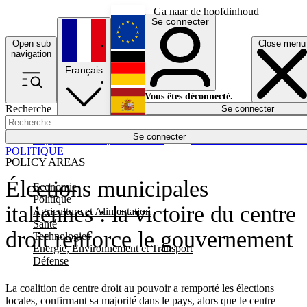
Ga naar de hoofdinhoud
Se connecter
Open sub
Close menu
English
navigation
Français
Deutsch
Vous êtes déconnecté.
Recherche
Se connecter
Español
Lumières éteintes
Se connecter
Rapporteur
Politique
Économie
Newsletters
Evénements
Em
POLITIQUE
POLICY AREAS
Élections municipales
Economie
Politique
italiennes : la victoire du centre
Agriculture et Alimentation
Santé
droit renforce le gouvernement
Technologies
Energie, Environnement et Transport
Défense
La coalition de centre droit au pouvoir a remporté les élections
locales, confirmant sa majorité dans le pays, alors que le centre