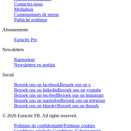
Contactez-nous
Mediahuis
Communiqués de presse
Publicité politique
Abonnements
Euractiv Pro
Newsletters
Rapporteur
Newsletters en anglais
Social
Bezoek ons op facebook
Bezoek ons op x
Bezoek ons op linkedin
Bezoek ons op youtube
Bezoek ons op rss-feed
Bezoek ons op instagram
Bezoek ons op mastodon
Bezoek ons op telegram
Bezoek ons op bluesky
Bezoek ons op threads
©
2026
Euractiv FR. All rights reserved.
Politique de confidentialité
Politique cookies
Conditions générales
Conditions d’abonnement