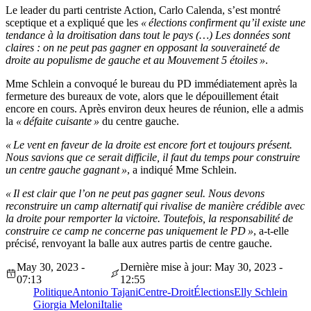
Le leader du parti centriste Action, Carlo Calenda, s’est montré
sceptique et a expliqué que les
« élections confirment qu’il existe une
tendance à la droitisation dans tout le pays (…) Les données sont
claires : on ne peut pas gagner en opposant la souveraineté de
droite au populisme de gauche et au Mouvement 5 étoiles »
.
Mme Schlein a convoqué le bureau du PD immédiatement après la
fermeture des bureaux de vote, alors que le dépouillement était
encore en cours. Après environ deux heures de réunion, elle a admis
la
« défaite cuisante »
du centre gauche.
« Le vent en faveur de la droite est encore fort et toujours présent.
Nous savions que ce serait difficile, il faut du temps pour construire
un centre gauche gagnant »
, a indiqué Mme Schlein.
« Il est clair que l’on ne peut pas gagner seul. Nous devons
reconstruire un camp alternatif qui rivalise de manière crédible avec
la droite pour remporter la victoire. Toutefois, la responsabilité de
construire ce camp ne concerne pas uniquement le PD »
, a-t-elle
précisé, renvoyant la balle aux autres partis de centre gauche.
May 30, 2023 -
Dernière mise à jour: May 30, 2023 -
07:13
12:55
Politique
Antonio Tajani
Centre-Droit
Élections
Elly Schlein
Giorgia Meloni
Italie