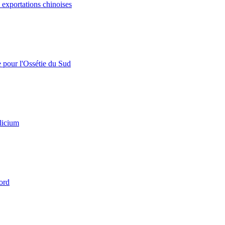
s exportations chinoises
e pour l'Ossétie du Sud
licium
ord