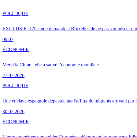
POLITIQUE
EXCLUSIF : L'Islande demande à Bruxelles de ne pas s'immiscer dan
09:07
ÉCONOMIE
Merci la Chine : elle a sauvé l’économie mondiale
27.07.2026
POLITIQUE
Une enclave espagnole dépassée par l'afflux de migrants arrivant par 
30.07.2026
ÉCONOMIE
L’euro en mèmes : quand les Européens détournent les nouveaux bille