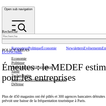
Open sub navigation
Recherche
Rapporteur
Politique
Économie
Newsletters
Evénements
Em
POLICY AREAS
ÉCONOMIE
Economie
Politique
Émeutes : le MEDEF estime 
Agriculture et Alimentation
Santé
pour les entreprises
Technologies
Energie, Environnement et Transport
Défense
Plus de 450 magasins ont été pillés et 300 agences bancaires détruites 
prévoit une baisse de la fréquentation touristique à Paris.