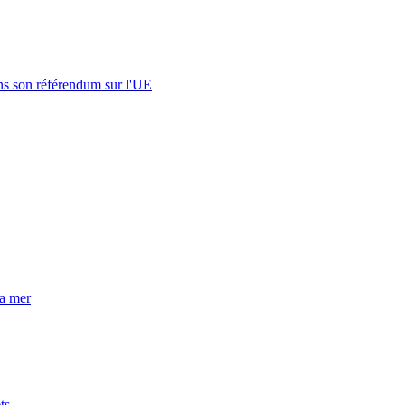
s son référendum sur l'UE
la mer
ts