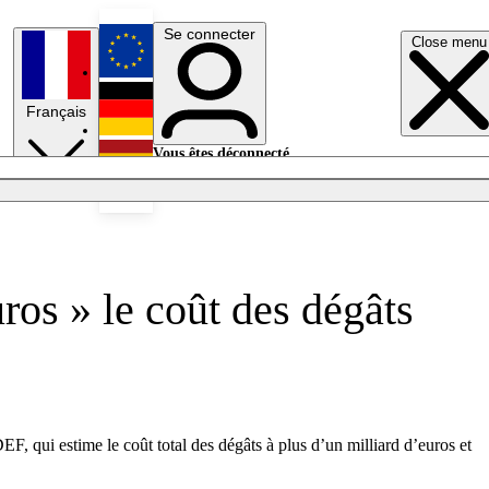
Se connecter
Close menu
English
Français
Deutsch
Vous êtes déconnecté.
Se connecter
Español
Lumières éteintes
ros » le coût des dégâts
EF, qui estime le coût total des dégâts à plus d’un milliard d’euros et