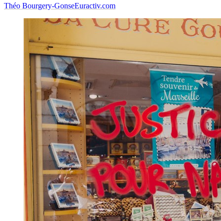
Théo Bourgery-Gonse
Euractiv.com