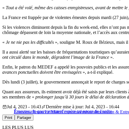
«
Tout a été volé, même des caisses enregistreuses, avant de mettre le 
La France est frappée par de violentes émeutes depuis mardi (27 juin), 
Si les violences diminuent depuis la fin du week-end, elles n’ont pas 
chômage dépassent de loin la moyenne nationale, et l’accès aux centres
«
Je ne nie pas les difficultés
», souligne M. Roux de Bézieux, mais il 
Il a aussi alerté sur les baisses de fréquentations touristiques qu’aura
ont circulé dans le monde, dégradent l’image de la France
».
Enfin, le patron du MEDEF a appelé les pouvoirs publics et les assureur
avances ponctuelles doivent être envisagées
», a-t-il expliqué.
Dès lundi (3 juillet), le gouvernement annonçait le report de charges so
Quant aux assureurs, ils estiment avoir déjà été saisis par leurs client
ses membres de «
prolonger jusqu’à 30 jours le délai de déclaration d
Jul 4, 2023 - 16:43
Dernière mise à jour: Jul 4, 2023 - 16:44
Émeutes : le gouvernement espère un retour de l’ordre
Économie
Bruno Le Maire
Économie
émeutes
Innovation & Entre
Print
Partager
LES PLUS LUS