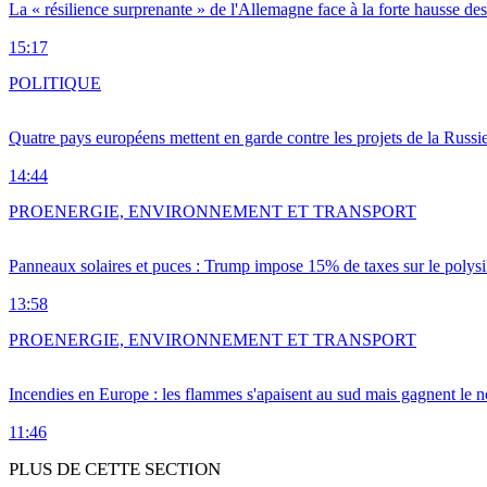
La « résilience surprenante » de l'Allemagne face à la forte hausse de
15:17
POLITIQUE
Quatre pays européens mettent en garde contre les projets de la Russi
14:44
PRO
ENERGIE, ENVIRONNEMENT ET TRANSPORT
Panneaux solaires et puces : Trump impose 15% de taxes sur le polysi
13:58
PRO
ENERGIE, ENVIRONNEMENT ET TRANSPORT
Incendies en Europe : les flammes s'apaisent au sud mais gagnent le n
11:46
PLUS DE CETTE SECTION