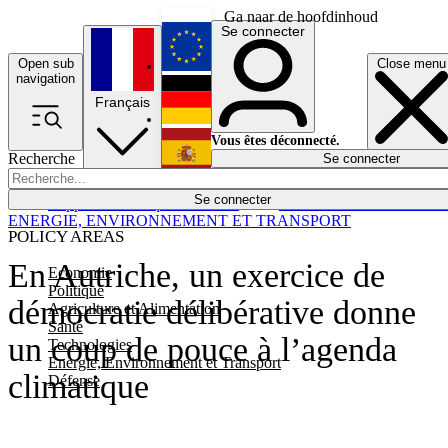
Ga naar de hoofdinhoud
Se connecter
Open sub
Close menu
English
navigation
Français
Deutsch
Vous êtes déconnecté.
Recherche
Se connecter
Español
Lumières éteintes
Se connecter
Rapporteur
Politique
Économie
Newsletters
Evénements
Em
ENERGIE, ENVIRONNEMENT ET TRANSPORT
POLICY AREAS
En Autriche, un exercice de
Economie
Politique
démocratie délibérative donne
Agriculture et Alimentation
Santé
un coup de pouce à l’agenda
Technologies
Energie, Environnement et Transport
climatique
Défense