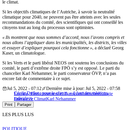
le climat.
Si les objectifs climatiques de l’Autriche, à savoir la neutralité
climatique pour 2040, ne peuvent pas être atteints avec les seules
recommandations du comité, des scientifiques qui ont conseillé les
citoyens tout au long du processus sont optimistes.
« Ils montrent que nous sommes d’accord, nous l’avons compris et
nous allons l’appliquer dans les municipalités, les districts, les villes
et essayer d’expliquer pourquoi cela fonctionne »
, a déclaré Georg
Kaser, un climatologue.
Si les Verts et le parti libéral NEOS ont soutenu les conclusions du
comité, le parti d’extrême droite FPÖ s’y est opposé. Le parti du
chancelier Karl Nehammer, le parti conservateur ÖVP, n’a pas
encore fait de commentaire à ce sujet.
Jul 5, 2022 - 07:12
Dernière mise à jour: Jul 5, 2022 - 07:58
Cécile Duflot : pour le climat, « il faut des solutions
Energie, Environnement et Transport
Autriche
écologie
radicales »
Energie & Climat
Karl Nehammer
Print
Partager
LES PLUS LUS
POLITIQUE