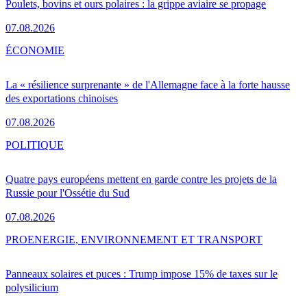
Poulets, bovins et ours polaires : la grippe aviaire se propage
07.08.2026
ÉCONOMIE
La « résilience surprenante » de l'Allemagne face à la forte hausse
des exportations chinoises
07.08.2026
POLITIQUE
Quatre pays européens mettent en garde contre les projets de la
Russie pour l'Ossétie du Sud
07.08.2026
PRO
ENERGIE, ENVIRONNEMENT ET TRANSPORT
Panneaux solaires et puces : Trump impose 15% de taxes sur le
polysilicium